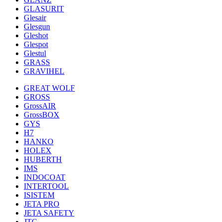
GLASURIT
Glesair
Glesgun
Gleshot
Glespot
Glestul
GRASS
GRAVIHEL
GREAT WOLF
GROSS
GrossAIR
GrossBOX
GYS
H7
HANKO
HOLEX
HUBERTH
IMS
INDOCOAT
INTERTOOL
ISISTEM
JETA PRO
JETA SAFETY
JTC