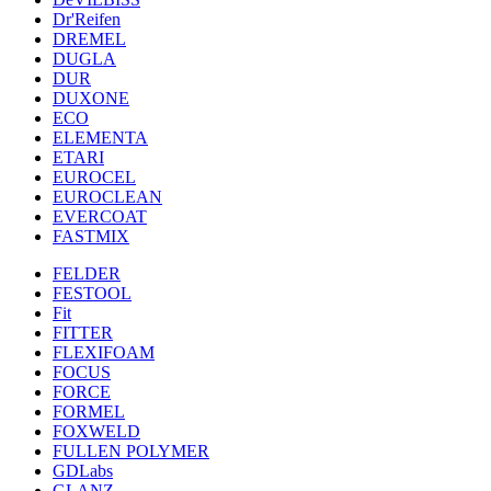
Dr'Reifen
DREMEL
DUGLA
DUR
DUXONE
ECO
ELEMENTA
ETARI
EUROCEL
EUROCLEAN
EVERCOAT
FASTMIX
FELDER
FESTOOL
Fit
FITTER
FLEXIFOAM
FOCUS
FORCE
FORMEL
FOXWELD
FULLEN POLYMER
GDLabs
GLANZ