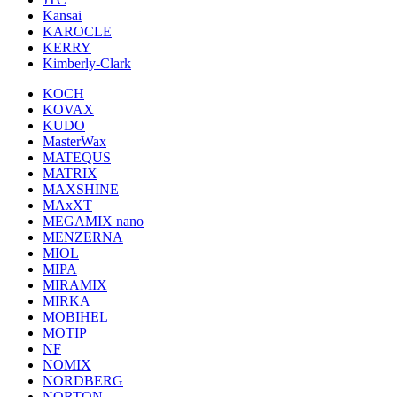
Kansai
KAROCLE
KERRY
Kimberly-Clark
KOCH
KOVAX
KUDO
MasterWax
MATEQUS
MATRIX
MAXSHINE
MAxXT
MEGAMIX nano
MENZERNA
MIOL
MIPA
MIRAMIX
MIRKA
MOBIHEL
MOTIP
NF
NOMIX
NORDBERG
NORTON