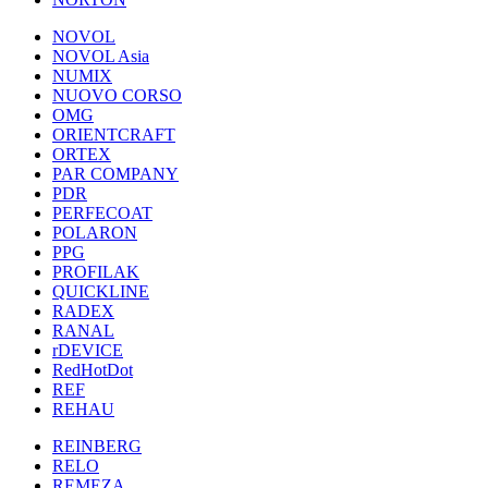
NOVOL
NOVOL Asia
NUMIX
NUOVO CORSO
OMG
ORIENTCRAFT
ORTEX
PAR COMPANY
PDR
PERFECOAT
POLARON
PPG
PROFILAK
QUICKLINE
RADEX
RANAL
rDEVICE
RedHotDot
REF
REHAU
REINBERG
RELO
REMEZA