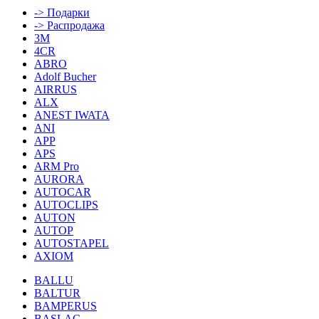
-> Подарки
-> Распродажа
3M
4CR
ABRO
Adolf Bucher
AIRRUS
ALX
ANEST IWATA
ANI
APP
APS
ARM Pro
AURORA
AUTOCAR
AUTOCLIPS
AUTON
AUTOP
AUTOSTAPEL
AXIOM
BALLU
BALTUR
BAMPERUS
BASLAC