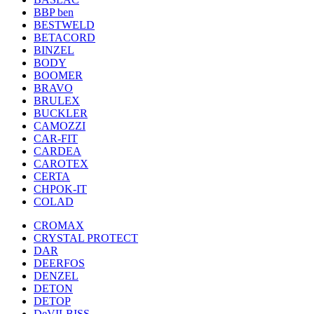
BBP ben
BESTWELD
BETACORD
BINZEL
BODY
BOOMER
BRAVO
BRULEX
BUCKLER
CAMOZZI
CAR-FIT
CARDEA
CAROTEX
CERTA
CHPOK-IT
COLAD
CROMAX
CRYSTAL PROTECT
DAR
DEERFOS
DENZEL
DETON
DETOP
DeVILBISS