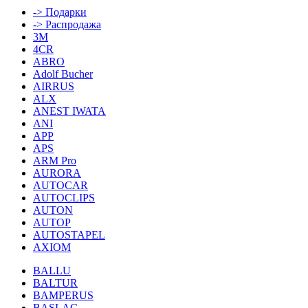
-> Подарки
-> Распродажа
3M
4CR
ABRO
Adolf Bucher
AIRRUS
ALX
ANEST IWATA
ANI
APP
APS
ARM Pro
AURORA
AUTOCAR
AUTOCLIPS
AUTON
AUTOP
AUTOSTAPEL
AXIOM
BALLU
BALTUR
BAMPERUS
BASLAC