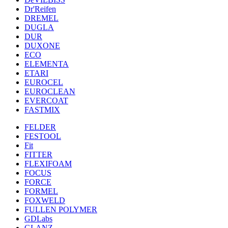
Dr'Reifen
DREMEL
DUGLA
DUR
DUXONE
ECO
ELEMENTA
ETARI
EUROCEL
EUROCLEAN
EVERCOAT
FASTMIX
FELDER
FESTOOL
Fit
FITTER
FLEXIFOAM
FOCUS
FORCE
FORMEL
FOXWELD
FULLEN POLYMER
GDLabs
GLANZ