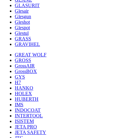
GLASURIT
Glesair
Glesgun
Gleshot
Glespot
Glestul
GRASS
GRAVIHEL
GREAT WOLF
GROSS
GrossAIR
GrossBOX
GYS
H7
HANKO
HOLEX
HUBERTH
IMS
INDOCOAT
INTERTOOL
ISISTEM
JETA PRO
JETA SAFETY
JTC