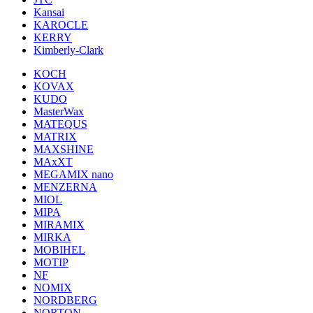
Kansai
KAROCLE
KERRY
Kimberly-Clark
KOCH
KOVAX
KUDO
MasterWax
MATEQUS
MATRIX
MAXSHINE
MAxXT
MEGAMIX nano
MENZERNA
MIOL
MIPA
MIRAMIX
MIRKA
MOBIHEL
MOTIP
NF
NOMIX
NORDBERG
NORTON