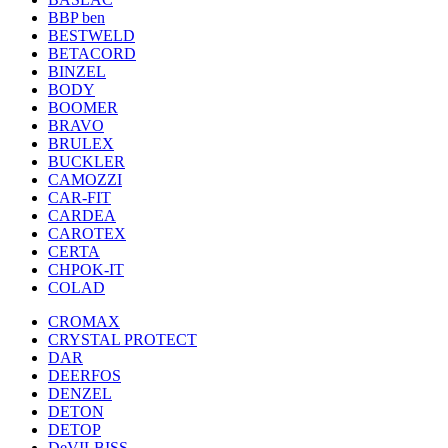
BBP ben
BESTWELD
BETACORD
BINZEL
BODY
BOOMER
BRAVO
BRULEX
BUCKLER
CAMOZZI
CAR-FIT
CARDEA
CAROTEX
CERTA
CHPOK-IT
COLAD
CROMAX
CRYSTAL PROTECT
DAR
DEERFOS
DENZEL
DETON
DETOP
DeVILBISS