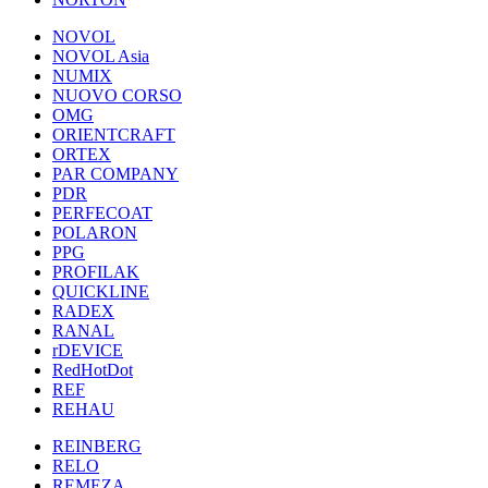
NOVOL
NOVOL Asia
NUMIX
NUOVO CORSO
OMG
ORIENTCRAFT
ORTEX
PAR COMPANY
PDR
PERFECOAT
POLARON
PPG
PROFILAK
QUICKLINE
RADEX
RANAL
rDEVICE
RedHotDot
REF
REHAU
REINBERG
RELO
REMEZA