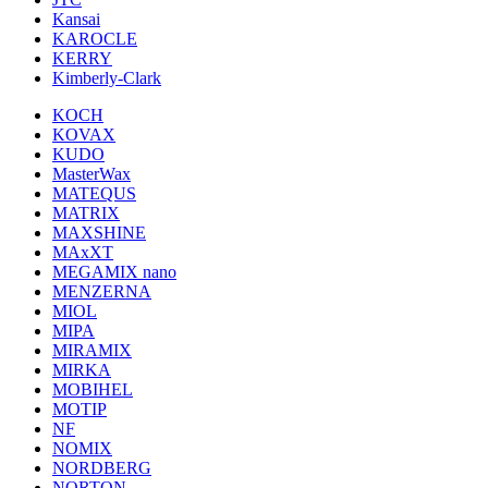
Kansai
KAROCLE
KERRY
Kimberly-Clark
KOCH
KOVAX
KUDO
MasterWax
MATEQUS
MATRIX
MAXSHINE
MAxXT
MEGAMIX nano
MENZERNA
MIOL
MIPA
MIRAMIX
MIRKA
MOBIHEL
MOTIP
NF
NOMIX
NORDBERG
NORTON