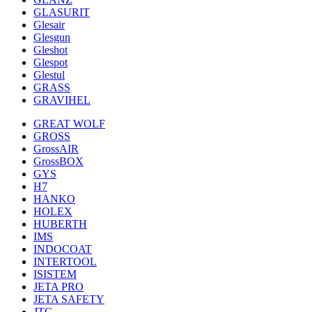
GLASURIT
Glesair
Glesgun
Gleshot
Glespot
Glestul
GRASS
GRAVIHEL
GREAT WOLF
GROSS
GrossAIR
GrossBOX
GYS
H7
HANKO
HOLEX
HUBERTH
IMS
INDOCOAT
INTERTOOL
ISISTEM
JETA PRO
JETA SAFETY
JTC