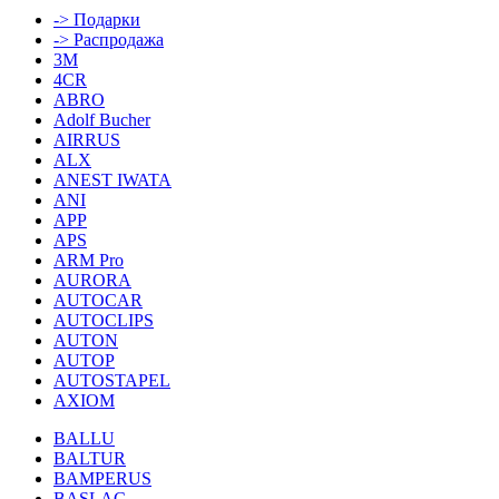
-> Подарки
-> Распродажа
3M
4CR
ABRO
Adolf Bucher
AIRRUS
ALX
ANEST IWATA
ANI
APP
APS
ARM Pro
AURORA
AUTOCAR
AUTOCLIPS
AUTON
AUTOP
AUTOSTAPEL
AXIOM
BALLU
BALTUR
BAMPERUS
BASLAC