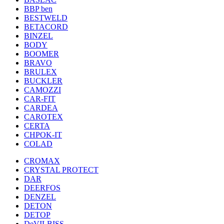
BBP ben
BESTWELD
BETACORD
BINZEL
BODY
BOOMER
BRAVO
BRULEX
BUCKLER
CAMOZZI
CAR-FIT
CARDEA
CAROTEX
CERTA
CHPOK-IT
COLAD
CROMAX
CRYSTAL PROTECT
DAR
DEERFOS
DENZEL
DETON
DETOP
DeVILBISS