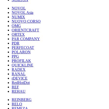
NOVOL
NOVOL Asia
NUMIX
NUOVO CORSO
OMG
ORIENTCRAFT
ORTEX
PAR COMPANY
PDR
PERFECOAT
POLARON
PPG
PROFILAK
QUICKLINE
RADEX
RANAL
rDEVICE
RedHotDot
REF
REHAU
REINBERG
RELO
REMEZA