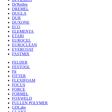
Dr'Reifen
DREMEL
DUGLA
DUR
DUXONE
ECO
ELEMENTA
ETARI
EUROCEL
EUROCLEAN
EVERCOAT
FASTMIX
FELDER
FESTOOL
Fit
FITTER
FLEXIFOAM
FOCUS
FORCE
FORMEL
FOXWELD
FULLEN POLYMER
GDLabs
GLANZ