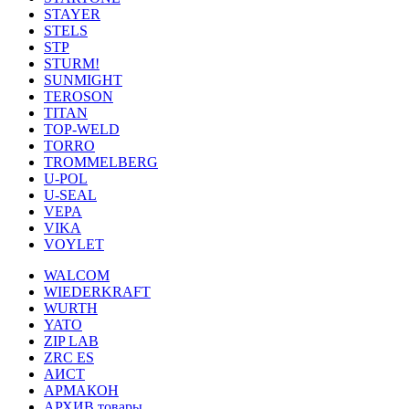
STAYER
STELS
STP
STURM!
SUNMIGHT
TEROSON
TITAN
TOP-WELD
TORRO
TROMMELBERG
U-POL
U-SEAL
VEPA
VIKA
VOYLET
WALCOM
WIEDERKRAFT
WURTH
YATO
ZIP LAB
ZRC ES
АИСТ
АРМАКОН
АРХИВ товары