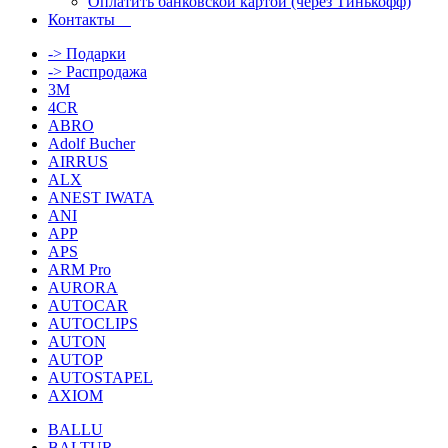
Оплатить банковской картой (через Тинькофф)
Контакты
-> Подарки
-> Распродажа
3M
4CR
ABRO
Adolf Bucher
AIRRUS
ALX
ANEST IWATA
ANI
APP
APS
ARM Pro
AURORA
AUTOCAR
AUTOCLIPS
AUTON
AUTOP
AUTOSTAPEL
AXIOM
BALLU
BALTUR