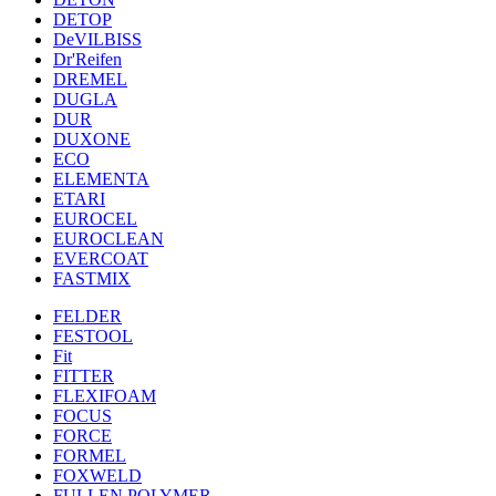
DETOP
DeVILBISS
Dr'Reifen
DREMEL
DUGLA
DUR
DUXONE
ECO
ELEMENTA
ETARI
EUROCEL
EUROCLEAN
EVERCOAT
FASTMIX
FELDER
FESTOOL
Fit
FITTER
FLEXIFOAM
FOCUS
FORCE
FORMEL
FOXWELD
FULLEN POLYMER