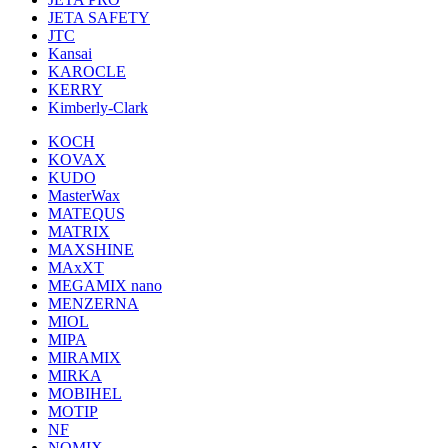
JETA SAFETY
JTC
Kansai
KAROCLE
KERRY
Kimberly-Clark
KOCH
KOVAX
KUDO
MasterWax
MATEQUS
MATRIX
MAXSHINE
MAxXT
MEGAMIX nano
MENZERNA
MIOL
MIPA
MIRAMIX
MIRKA
MOBIHEL
MOTIP
NF
NOMIX