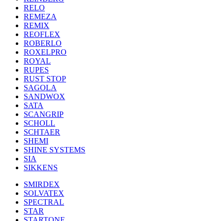
RELO
REMEZA
REMIX
REOFLEX
ROBERLO
ROXELPRO
ROYAL
RUPES
RUST STOP
SAGOLA
SANDWOX
SATA
SCANGRIP
SCHOLL
SCHTAER
SHEMI
SHINE SYSTEMS
SIA
SIKKENS
SMIRDEX
SOLVATEX
SPECTRAL
STAR
STARTONE