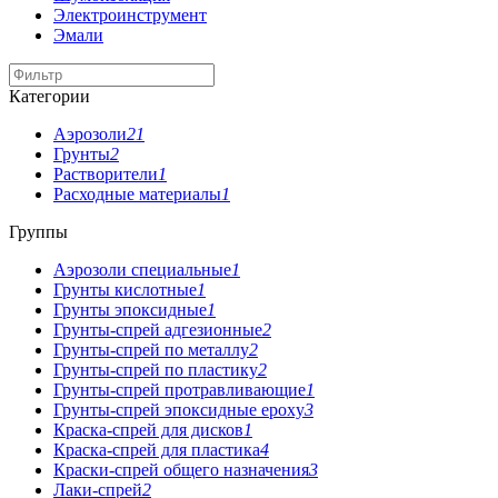
Электроинструмент
Эмали
Категории
Аэрозоли
21
Грунты
2
Растворители
1
Расходные материалы
1
Группы
Аэрозоли специальные
1
Грунты кислотные
1
Грунты эпоксидные
1
Грунты-спрей адгезионные
2
Грунты-спрей по металлу
2
Грунты-спрей по пластику
2
Грунты-спрей протравливающие
1
Грунты-спрей эпоксидные epoxy
3
Краска-спрей для дисков
1
Краска-спрей для пластика
4
Краски-спрей общего назначения
3
Лаки-спрей
2