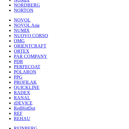
NORDBERG
NORTON
NOVOL
NOVOL Asia
NUMIX
NUOVO CORSO
OMG
ORIENTCRAFT
ORTEX
PAR COMPANY
PDR
PERFECOAT
POLARON
PPG
PROFILAK
QUICKLINE
RADEX
RANAL
rDEVICE
RedHotDot
REF
REHAU
REINBERG