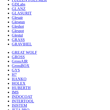
GDLabs
GLANZ
GLASURIT
Glesair
Glesgun
Gleshot
Glespot
Glestul
GRASS
GRAVIHEL
GREAT WOLF
GROSS
GrossAIR
GrossBOX
GYS
H7
HANKO
HOLEX
HUBERTH
IMS
INDOCOAT
INTERTOOL
ISISTEM
JETA PRO