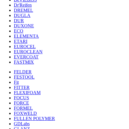
Dr'Reifen
DREMEL
DUGLA
DUR
DUXONE
ECO
ELEMENTA
ETARI
EUROCEL
EUROCLEAN
EVERCOAT
FASTMIX
FELDER
FESTOOL
Fit
FITTER
FLEXIFOAM
FOCUS
FORCE
FORMEL
FOXWELD
FULLEN POLYMER
GDLabs
GLANZ