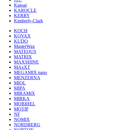
Kansai
KAROCLE
KERRY
Kimberly-Clark
KOCH
KOVAX
KUDO
MasterWax
MATEQUS
MATRIX
MAXSHINE
MAxXT
MEGAMIX nano
MENZERNA
MIOL
MIPA
MIRAMIX
MIRKA
MOBIHEL
MOTIP
NF
NOMIX
NORDBERG
NORTON