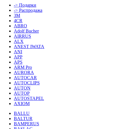
-> Подарки
-> Распродажа
3M
4CR
ABRO
Adolf Bucher
AIRRUS
ALX
ANEST IWATA
ANI
APP
APS
ARM Pro
AURORA
AUTOCAR
AUTOCLIPS
AUTON
AUTOP
AUTOSTAPEL
AXIOM
BALLU
BALTUR
BAMPERUS
BASLAC