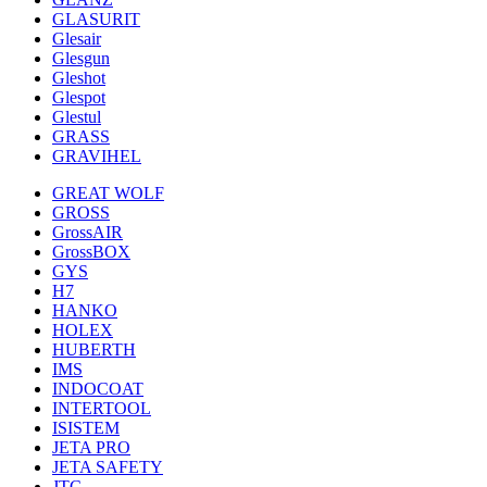
GLASURIT
Glesair
Glesgun
Gleshot
Glespot
Glestul
GRASS
GRAVIHEL
GREAT WOLF
GROSS
GrossAIR
GrossBOX
GYS
H7
HANKO
HOLEX
HUBERTH
IMS
INDOCOAT
INTERTOOL
ISISTEM
JETA PRO
JETA SAFETY
JTC