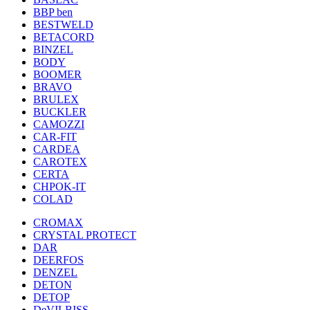
BBP ben
BESTWELD
BETACORD
BINZEL
BODY
BOOMER
BRAVO
BRULEX
BUCKLER
CAMOZZI
CAR-FIT
CARDEA
CAROTEX
CERTA
CHPOK-IT
COLAD
CROMAX
CRYSTAL PROTECT
DAR
DEERFOS
DENZEL
DETON
DETOP
DeVILBISS