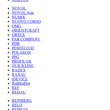
NOVOL
NOVOL Asia
NUMIX
NUOVO CORSO
OMG
ORIENTCRAFT
ORTEX
PAR COMPANY
PDR
PERFECOAT
POLARON
PPG
PROFILAK
QUICKLINE
RADEX
RANAL
rDEVICE
RedHotDot
REF
REHAU
REINBERG
RELO
REMEZA