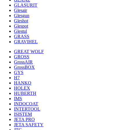
GLASURIT
Glesair
Glesgun
Gleshot
Glespot
Glestul
GRASS
GRAVIHEL
GREAT WOLF
GROSS
GrossAIR
GrossBOX
GYS
H7
HANKO
HOLEX
HUBERTH
IMS
INDOCOAT
INTERTOOL
ISISTEM
JETA PRO
JETA SAFETY
JTC