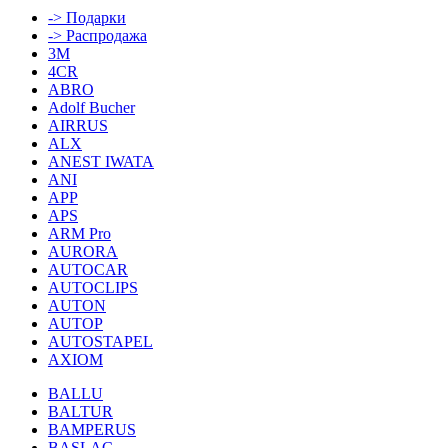
-> Подарки
-> Распродажа
3M
4CR
ABRO
Adolf Bucher
AIRRUS
ALX
ANEST IWATA
ANI
APP
APS
ARM Pro
AURORA
AUTOCAR
AUTOCLIPS
AUTON
AUTOP
AUTOSTAPEL
AXIOM
BALLU
BALTUR
BAMPERUS
BASLAC