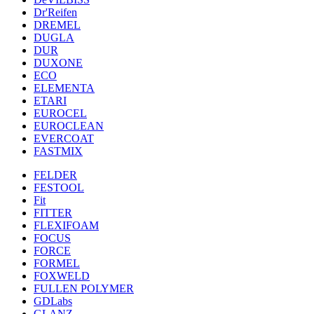
Dr'Reifen
DREMEL
DUGLA
DUR
DUXONE
ECO
ELEMENTA
ETARI
EUROCEL
EUROCLEAN
EVERCOAT
FASTMIX
FELDER
FESTOOL
Fit
FITTER
FLEXIFOAM
FOCUS
FORCE
FORMEL
FOXWELD
FULLEN POLYMER
GDLabs
GLANZ