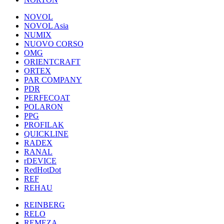
NOVOL
NOVOL Asia
NUMIX
NUOVO CORSO
OMG
ORIENTCRAFT
ORTEX
PAR COMPANY
PDR
PERFECOAT
POLARON
PPG
PROFILAK
QUICKLINE
RADEX
RANAL
rDEVICE
RedHotDot
REF
REHAU
REINBERG
RELO
REMEZA