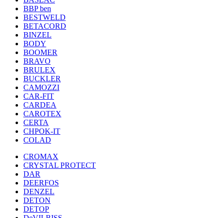
BBP ben
BESTWELD
BETACORD
BINZEL
BODY
BOOMER
BRAVO
BRULEX
BUCKLER
CAMOZZI
CAR-FIT
CARDEA
CAROTEX
CERTA
CHPOK-IT
COLAD
CROMAX
CRYSTAL PROTECT
DAR
DEERFOS
DENZEL
DETON
DETOP
DeVILBISS