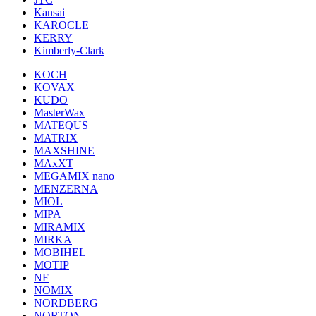
Kansai
KAROCLE
KERRY
Kimberly-Clark
KOCH
KOVAX
KUDO
MasterWax
MATEQUS
MATRIX
MAXSHINE
MAxXT
MEGAMIX nano
MENZERNA
MIOL
MIPA
MIRAMIX
MIRKA
MOBIHEL
MOTIP
NF
NOMIX
NORDBERG
NORTON