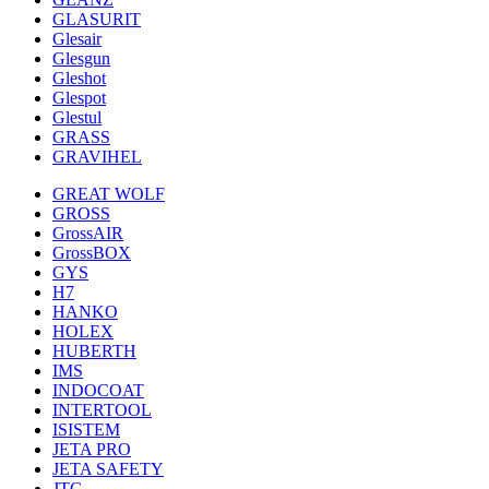
GLASURIT
Glesair
Glesgun
Gleshot
Glespot
Glestul
GRASS
GRAVIHEL
GREAT WOLF
GROSS
GrossAIR
GrossBOX
GYS
H7
HANKO
HOLEX
HUBERTH
IMS
INDOCOAT
INTERTOOL
ISISTEM
JETA PRO
JETA SAFETY
JTC