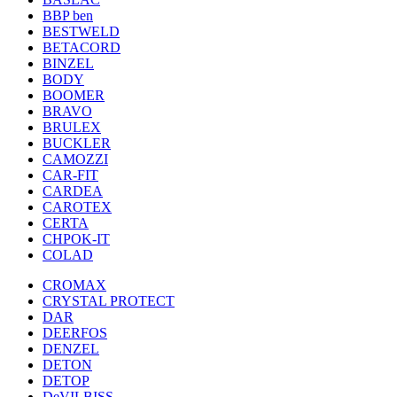
BBP ben
BESTWELD
BETACORD
BINZEL
BODY
BOOMER
BRAVO
BRULEX
BUCKLER
CAMOZZI
CAR-FIT
CARDEA
CAROTEX
CERTA
CHPOK-IT
COLAD
CROMAX
CRYSTAL PROTECT
DAR
DEERFOS
DENZEL
DETON
DETOP
DeVILBISS