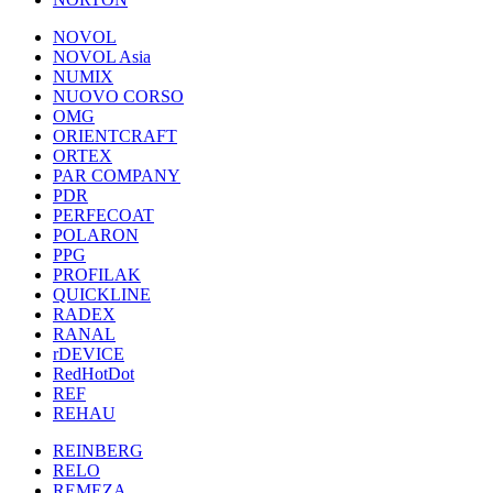
NOVOL
NOVOL Asia
NUMIX
NUOVO CORSO
OMG
ORIENTCRAFT
ORTEX
PAR COMPANY
PDR
PERFECOAT
POLARON
PPG
PROFILAK
QUICKLINE
RADEX
RANAL
rDEVICE
RedHotDot
REF
REHAU
REINBERG
RELO
REMEZA