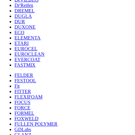
Dr'Reifen
DREMEL
DUGLA
DUR
DUXONE
ECO
ELEMENTA
ETARI
EUROCEL
EUROCLEAN
EVERCOAT
FASTMIX
FELDER
FESTOOL
Fit
FITTER
FLEXIFOAM
FOCUS
FORCE
FORMEL
FOXWELD
FULLEN POLYMER
GDLabs
GLANZ