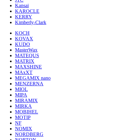
Kansai
KAROCLE
KERRY
Kimberly-Clark
KOCH
KOVAX
KUDO
MasterWax
MATEQUS
MATRIX
MAXSHINE
MAxXT
MEGAMIX nano
MENZERNA
MIOL
MIPA
MIRAMIX
MIRKA
MOBIHEL
MOTIP
NF
NOMIX
NORDBERG
NORTON