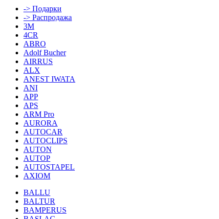
-> Подарки
-> Распродажа
3M
4CR
ABRO
Adolf Bucher
AIRRUS
ALX
ANEST IWATA
ANI
APP
APS
ARM Pro
AURORA
AUTOCAR
AUTOCLIPS
AUTON
AUTOP
AUTOSTAPEL
AXIOM
BALLU
BALTUR
BAMPERUS
BASLAC