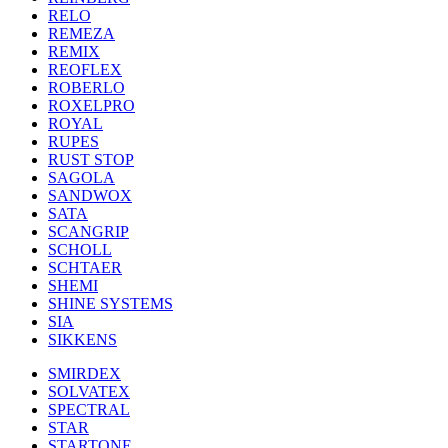
RELO
REMEZA
REMIX
REOFLEX
ROBERLO
ROXELPRO
ROYAL
RUPES
RUST STOP
SAGOLA
SANDWOX
SATA
SCANGRIP
SCHOLL
SCHTAER
SHEMI
SHINE SYSTEMS
SIA
SIKKENS
SMIRDEX
SOLVATEX
SPECTRAL
STAR
STARTONE