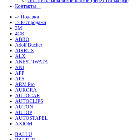
Оплатить банковской картой (через Тинькофф)
Контакты
-> Подарки
-> Распродажа
3M
4CR
ABRO
Adolf Bucher
AIRRUS
ALX
ANEST IWATA
ANI
APP
APS
ARM Pro
AURORA
AUTOCAR
AUTOCLIPS
AUTON
AUTOP
AUTOSTAPEL
AXIOM
BALLU
BALTUR