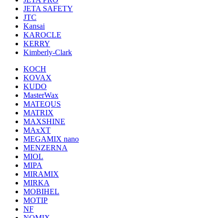
JETA SAFETY
JTC
Kansai
KAROCLE
KERRY
Kimberly-Clark
KOCH
KOVAX
KUDO
MasterWax
MATEQUS
MATRIX
MAXSHINE
MAxXT
MEGAMIX nano
MENZERNA
MIOL
MIPA
MIRAMIX
MIRKA
MOBIHEL
MOTIP
NF
NOMIX