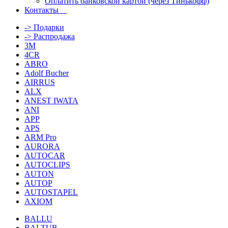
Оплатить банковской картой (через Тинькофф)
Контакты
-> Подарки
-> Распродажа
3M
4CR
ABRO
Adolf Bucher
AIRRUS
ALX
ANEST IWATA
ANI
APP
APS
ARM Pro
AURORA
AUTOCAR
AUTOCLIPS
AUTON
AUTOP
AUTOSTAPEL
AXIOM
BALLU
BALTUR