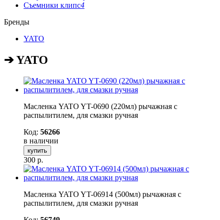
Съемники клипс
4
Бренды
YATO
➔ YATO
Масленка YATO YT-0690 (220мл) рычажная с
распылитилем, для смазки ручная
Код:
56266
в наличии
купить
300
р.
Масленка YATO YT-06914 (500мл) рычажная с
распылитилем, для смазки ручная
Код:
56749