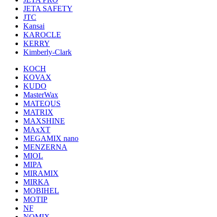
JETA SAFETY
JTC
Kansai
KAROCLE
KERRY
Kimberly-Clark
KOCH
KOVAX
KUDO
MasterWax
MATEQUS
MATRIX
MAXSHINE
MAxXT
MEGAMIX nano
MENZERNA
MIOL
MIPA
MIRAMIX
MIRKA
MOBIHEL
MOTIP
NF
NOMIX