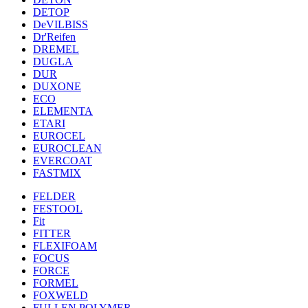
DETOP
DeVILBISS
Dr'Reifen
DREMEL
DUGLA
DUR
DUXONE
ECO
ELEMENTA
ETARI
EUROCEL
EUROCLEAN
EVERCOAT
FASTMIX
FELDER
FESTOOL
Fit
FITTER
FLEXIFOAM
FOCUS
FORCE
FORMEL
FOXWELD
FULLEN POLYMER