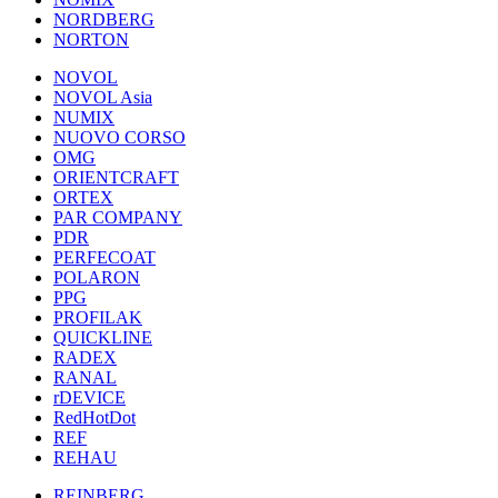
NORDBERG
NORTON
NOVOL
NOVOL Asia
NUMIX
NUOVO CORSO
OMG
ORIENTCRAFT
ORTEX
PAR COMPANY
PDR
PERFECOAT
POLARON
PPG
PROFILAK
QUICKLINE
RADEX
RANAL
rDEVICE
RedHotDot
REF
REHAU
REINBERG