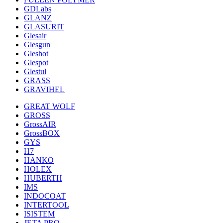
GDLabs
GLANZ
GLASURIT
Glesair
Glesgun
Gleshot
Glespot
Glestul
GRASS
GRAVIHEL
GREAT WOLF
GROSS
GrossAIR
GrossBOX
GYS
H7
HANKO
HOLEX
HUBERTH
IMS
INDOCOAT
INTERTOOL
ISISTEM
JETA PRO