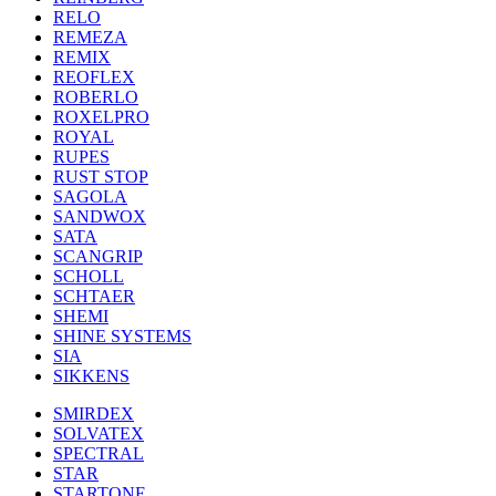
RELO
REMEZA
REMIX
REOFLEX
ROBERLO
ROXELPRO
ROYAL
RUPES
RUST STOP
SAGOLA
SANDWOX
SATA
SCANGRIP
SCHOLL
SCHTAER
SHEMI
SHINE SYSTEMS
SIA
SIKKENS
SMIRDEX
SOLVATEX
SPECTRAL
STAR
STARTONE