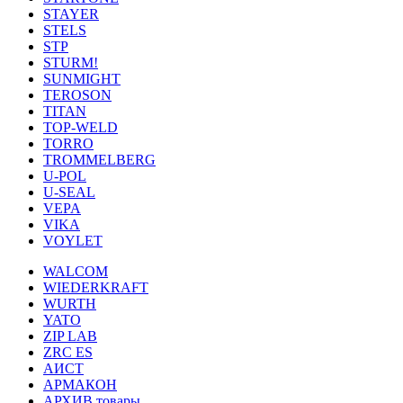
STAYER
STELS
STP
STURM!
SUNMIGHT
TEROSON
TITAN
TOP-WELD
TORRO
TROMMELBERG
U-POL
U-SEAL
VEPA
VIKA
VOYLET
WALCOM
WIEDERKRAFT
WURTH
YATO
ZIP LAB
ZRC ES
АИСТ
АРМАКОН
АРХИВ товары