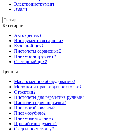
Электроинструмент
Эмали
Категории
Автокрепеж
4
Инструмент слесарный
3
Кузовной цех
1
Пистолеты сервисные
2
Пневмоинструмент
4
Слесарный цех
2
Группы
Маслосменное оборудование
2
Молотки и правки для рихтовки
1
Отвертки
1
Пистолеты для герметика ручные
1
Пистолеты для подкачки
1
Пневмогайковерты
2
Пневмозубило
1
Пневмоленточные
1
Прочий инструмент
1
Сверла по металлу
1