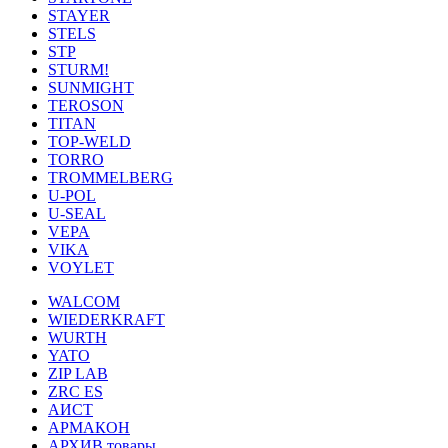
STAYER
STELS
STP
STURM!
SUNMIGHT
TEROSON
TITAN
TOP-WELD
TORRO
TROMMELBERG
U-POL
U-SEAL
VEPA
VIKA
VOYLET
WALCOM
WIEDERKRAFT
WURTH
YATO
ZIP LAB
ZRC ES
АИСТ
АРМАКОН
АРХИВ товары