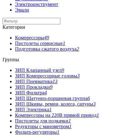
Электроинструмент
Эмали
Категории
Компрессоры
49
Пистолеты сервисные
1
Подготовка сжатого воздуха
2
Группы
ЗИП Клапанный узел
9
ЗИП Компрессорные головы
3
ЗИП Пневматика
13
ЗИП Прокладки
9
ЗИП Фильтра
4
ЗИП Шатунно-поршневая группа
6
ЗИП Шкивы, ремни, колеса, сапуны
3
ЗИП Электрика
1
Компрессоры на 220В прямой привод
1
Пистолеты для подкачки
1
Редукторы с манометром
1
Фильтр-регуляторы
1