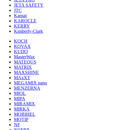
JETA SAFETY
JTC
Kansai
KAROCLE
KERRY
Kimberly-Clark
KOCH
KOVAX
KUDO
MasterWax
MATEQUS
MATRIX
MAXSHINE
MAxXT
MEGAMIX nano
MENZERNA
MIOL
MIPA
MIRAMIX
MIRKA
MOBIHEL
MOTIP
NF
NOMIX