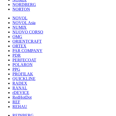
NORDBERG
NORTON
NOVOL
NOVOL Asia
NUMIX
NUOVO CORSO
OMG
ORIENTCRAFT
ORTEX
PAR COMPANY
PDR
PERFECOAT
POLARON
PPG
PROFILAK
QUICKLINE
RADEX
RANAL
rDEVICE
RedHotDot
REF
REHAU
REINBERG