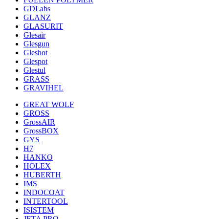
GDLabs
GLANZ
GLASURIT
Glesair
Glesgun
Gleshot
Glespot
Glestul
GRASS
GRAVIHEL
GREAT WOLF
GROSS
GrossAIR
GrossBOX
GYS
H7
HANKO
HOLEX
HUBERTH
IMS
INDOCOAT
INTERTOOL
ISISTEM
JETA PRO