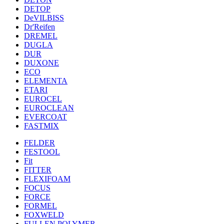
DETOP
DeVILBISS
Dr'Reifen
DREMEL
DUGLA
DUR
DUXONE
ECO
ELEMENTA
ETARI
EUROCEL
EUROCLEAN
EVERCOAT
FASTMIX
FELDER
FESTOOL
Fit
FITTER
FLEXIFOAM
FOCUS
FORCE
FORMEL
FOXWELD
FULLEN POLYMER