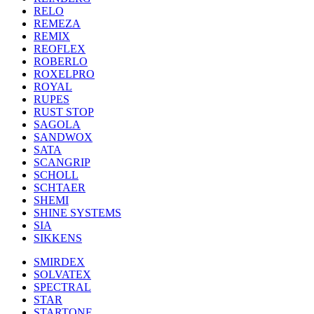
RELO
REMEZA
REMIX
REOFLEX
ROBERLO
ROXELPRO
ROYAL
RUPES
RUST STOP
SAGOLA
SANDWOX
SATA
SCANGRIP
SCHOLL
SCHTAER
SHEMI
SHINE SYSTEMS
SIA
SIKKENS
SMIRDEX
SOLVATEX
SPECTRAL
STAR
STARTONE