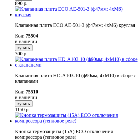
890
р.
Клапанная плита ECO AE-501-3 (ф47мм; 4хМ6) круглая
Код:
75504
в наличии
купить
300
р.
Клапанная плита HD-A103-10 (ф90мм; 4хМ10) в сборе с
клапанами
Код:
75510
в наличии
купить
1150
р.
Кнопка термозащиты (15А) ECO отключения
компрессора (тепловое реле)