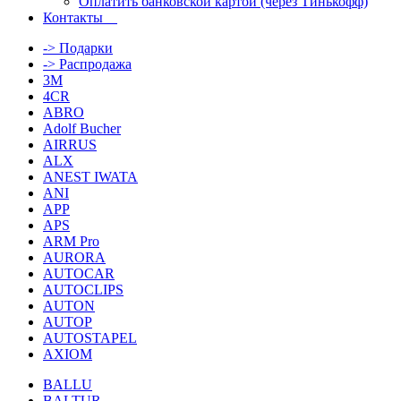
Оплатить банковской картой (через Тинькофф)
Контакты
-> Подарки
-> Распродажа
3M
4CR
ABRO
Adolf Bucher
AIRRUS
ALX
ANEST IWATA
ANI
APP
APS
ARM Pro
AURORA
AUTOCAR
AUTOCLIPS
AUTON
AUTOP
AUTOSTAPEL
AXIOM
BALLU
BALTUR