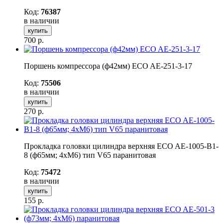
Код:
76387
в наличии
купить
700
р.
Поршень компрессора (ф42мм) ECO AE-251-3-17
Код:
75506
в наличии
купить
270
р.
Прокладка головки цилиндра верхняя ECO AE-1005-B1-
8 (ф65мм; 4хМ6) тип V65 паранитовая
Код:
75472
в наличии
купить
155
р.