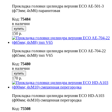
Прокладка головки цилиндра верхняя ECO AE-501-3
(ф73мм; 4хМ6) паранитовая
Код:
75484
в наличии
купить
150
р.
Прокладка головки цилиндра верхняя ECO AE-704-22
(ф65мм; 4хМ8) тип V65
Код:
75480
в наличии
купить
170
р.
Прокладка головки цилиндра верхняя ECO HD-A103
(ф90мм; 4хМ10) смещенная перегородка
Код:
75508