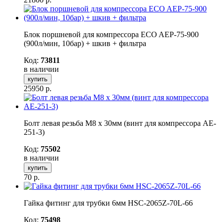
Блок поршневой для компрессора ECO AEP-75-900
(900л/мин, 10бар) + шкив + фильтра
Код:
73811
в наличии
купить
25950
р.
Болт левая резьба М8 х 30мм (винт для компрессора AE-
251-3)
Код:
75502
в наличии
купить
70
р.
Гайка фитинг для трубки 6мм HSC-2065Z-70L-66
Код:
75498