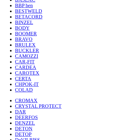
BBP ben
BESTWELD
BETACORD
BINZEL
BODY
BOOMER
BRAVO
BRULEX
BUCKLER
CAMOZZI
CAR-FIT
CARDEA
CAROTEX
CERTA
CHPOK-IT
COLAD
CROMAX
CRYSTAL PROTECT
DAR
DEERFOS
DENZEL
DETON
DETOP
DeVILBISS