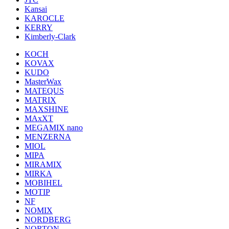
Kansai
KAROCLE
KERRY
Kimberly-Clark
KOCH
KOVAX
KUDO
MasterWax
MATEQUS
MATRIX
MAXSHINE
MAxXT
MEGAMIX nano
MENZERNA
MIOL
MIPA
MIRAMIX
MIRKA
MOBIHEL
MOTIP
NF
NOMIX
NORDBERG
NORTON