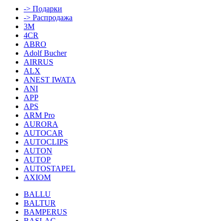
-> Подарки
-> Распродажа
3M
4CR
ABRO
Adolf Bucher
AIRRUS
ALX
ANEST IWATA
ANI
APP
APS
ARM Pro
AURORA
AUTOCAR
AUTOCLIPS
AUTON
AUTOP
AUTOSTAPEL
AXIOM
BALLU
BALTUR
BAMPERUS
BASLAC