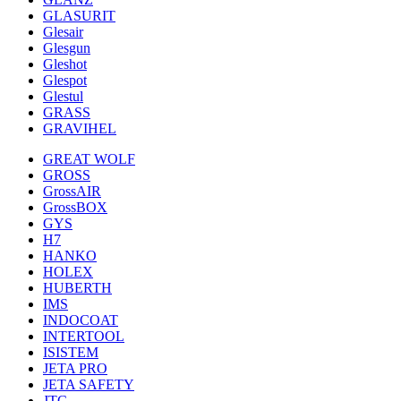
GLASURIT
Glesair
Glesgun
Gleshot
Glespot
Glestul
GRASS
GRAVIHEL
GREAT WOLF
GROSS
GrossAIR
GrossBOX
GYS
H7
HANKO
HOLEX
HUBERTH
IMS
INDOCOAT
INTERTOOL
ISISTEM
JETA PRO
JETA SAFETY
JTC