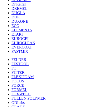
Dr'Reifen
DREMEL
DUGLA
DUR
DUXONE
ECO
ELEMENTA
ETARI
EUROCEL
EUROCLEAN
EVERCOAT
FASTMIX
FELDER
FESTOOL
Fit
FITTER
FLEXIFOAM
FOCUS
FORCE
FORMEL
FOXWELD
FULLEN POLYMER
GDLabs
GLANZ