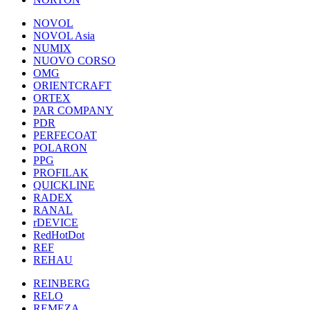
NOVOL
NOVOL Asia
NUMIX
NUOVO CORSO
OMG
ORIENTCRAFT
ORTEX
PAR COMPANY
PDR
PERFECOAT
POLARON
PPG
PROFILAK
QUICKLINE
RADEX
RANAL
rDEVICE
RedHotDot
REF
REHAU
REINBERG
RELO
REMEZA