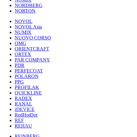
NORDBERG
NORTON
NOVOL
NOVOL Asia
NUMIX
NUOVO CORSO
OMG
ORIENTCRAFT
ORTEX
PAR COMPANY
PDR
PERFECOAT
POLARON
PPG
PROFILAK
QUICKLINE
RADEX
RANAL
rDEVICE
RedHotDot
REF
REHAU
REINBERG