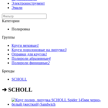
Электроинструмент
Эмали
Категории
Полировка
Группы
Круги меховые
1
Круги поролоновые на липучке
3
Оправки для кругов
1
Полироли абразивные
4
Полироли финишные
2
Бренды
SCHOLL
➔ SCHOLL