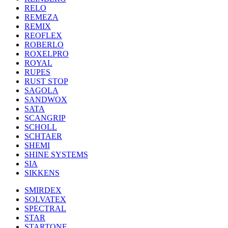
RELO
REMEZA
REMIX
REOFLEX
ROBERLO
ROXELPRO
ROYAL
RUPES
RUST STOP
SAGOLA
SANDWOX
SATA
SCANGRIP
SCHOLL
SCHTAER
SHEMI
SHINE SYSTEMS
SIA
SIKKENS
SMIRDEX
SOLVATEX
SPECTRAL
STAR
STARTONE