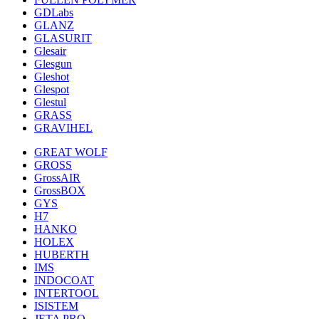
GDLabs
GLANZ
GLASURIT
Glesair
Glesgun
Gleshot
Glespot
Glestul
GRASS
GRAVIHEL
GREAT WOLF
GROSS
GrossAIR
GrossBOX
GYS
H7
HANKO
HOLEX
HUBERTH
IMS
INDOCOAT
INTERTOOL
ISISTEM
JETA PRO