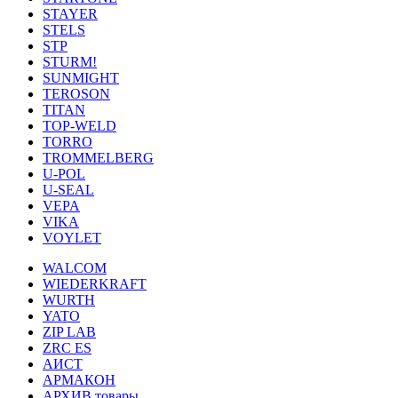
STAYER
STELS
STP
STURM!
SUNMIGHT
TEROSON
TITAN
TOP-WELD
TORRO
TROMMELBERG
U-POL
U-SEAL
VEPA
VIKA
VOYLET
WALCOM
WIEDERKRAFT
WURTH
YATO
ZIP LAB
ZRC ES
АИСТ
АРМАКОН
АРХИВ товары