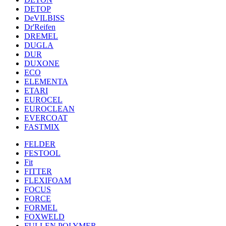
DETOP
DeVILBISS
Dr'Reifen
DREMEL
DUGLA
DUR
DUXONE
ECO
ELEMENTA
ETARI
EUROCEL
EUROCLEAN
EVERCOAT
FASTMIX
FELDER
FESTOOL
Fit
FITTER
FLEXIFOAM
FOCUS
FORCE
FORMEL
FOXWELD
FULLEN POLYMER