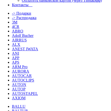
Оплатить банковской картой (через Тинькофф)
Контакты
-> Подарки
-> Распродажа
3M
4CR
ABRO
Adolf Bucher
AIRRUS
ALX
ANEST IWATA
ANI
APP
APS
ARM Pro
AURORA
AUTOCAR
AUTOCLIPS
AUTON
AUTOP
AUTOSTAPEL
AXIOM
BALLU
BALTUR