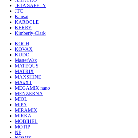
JETA SAFETY
JTC
Kansai
KAROCLE
KERRY
Kimberly-Clark
KOCH
KOVAX
KUDO
MasterWax
MATEQUS
MATRIX
MAXSHINE
MAxXT
MEGAMIX nano
MENZERNA
MIOL
MIPA
MIRAMIX
MIRKA
MOBIHEL
MOTIP
NF
NOMIX