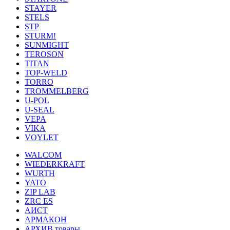
STAYER
STELS
STP
STURM!
SUNMIGHT
TEROSON
TITAN
TOP-WELD
TORRO
TROMMELBERG
U-POL
U-SEAL
VEPA
VIKA
VOYLET
WALCOM
WIEDERKRAFT
WURTH
YATO
ZIP LAB
ZRC ES
АИСТ
АРМАКОН
АРХИВ товары