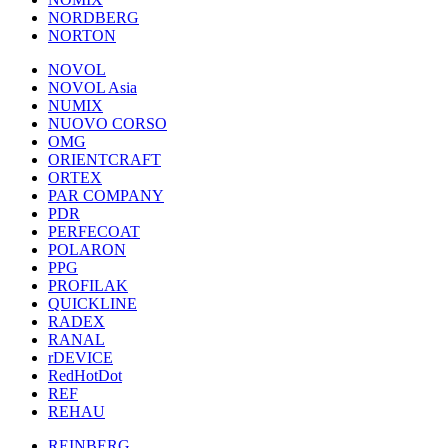
NORDBERG
NORTON
NOVOL
NOVOL Asia
NUMIX
NUOVO CORSO
OMG
ORIENTCRAFT
ORTEX
PAR COMPANY
PDR
PERFECOAT
POLARON
PPG
PROFILAK
QUICKLINE
RADEX
RANAL
rDEVICE
RedHotDot
REF
REHAU
REINBERG