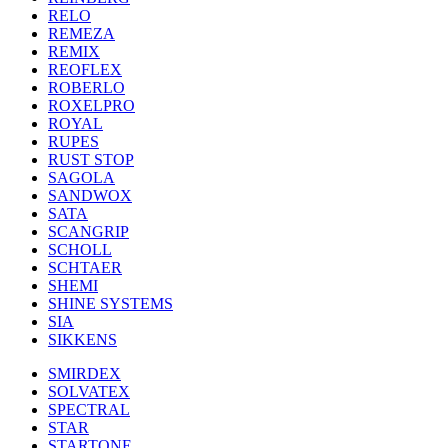
RELO
REMEZA
REMIX
REOFLEX
ROBERLO
ROXELPRO
ROYAL
RUPES
RUST STOP
SAGOLA
SANDWOX
SATA
SCANGRIP
SCHOLL
SCHTAER
SHEMI
SHINE SYSTEMS
SIA
SIKKENS
SMIRDEX
SOLVATEX
SPECTRAL
STAR
STARTONE