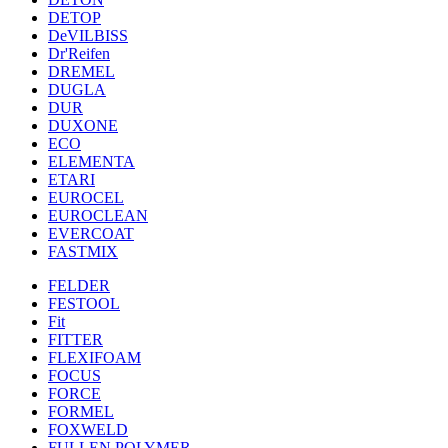
DETOP
DeVILBISS
Dr'Reifen
DREMEL
DUGLA
DUR
DUXONE
ECO
ELEMENTA
ETARI
EUROCEL
EUROCLEAN
EVERCOAT
FASTMIX
FELDER
FESTOOL
Fit
FITTER
FLEXIFOAM
FOCUS
FORCE
FORMEL
FOXWELD
FULLEN POLYMER