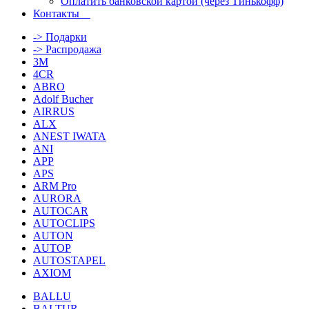
Оплатить банковской картой (через Тинькофф)
Контакты
-> Подарки
-> Распродажа
3M
4CR
ABRO
Adolf Bucher
AIRRUS
ALX
ANEST IWATA
ANI
APP
APS
ARM Pro
AURORA
AUTOCAR
AUTOCLIPS
AUTON
AUTOP
AUTOSTAPEL
AXIOM
BALLU
BALTUR