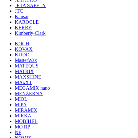
JETA SAFETY
JTC
Kansai
KAROCLE
KERRY
Kimberly-Clark
KOCH
KOVAX
KUDO
MasterWax
MATEQUS
MATRIX
MAXSHINE
MAxXT
MEGAMIX nano
MENZERNA
MIOL
MIPA
MIRAMIX
MIRKA
MOBIHEL
MOTIP
NF
NOMIX