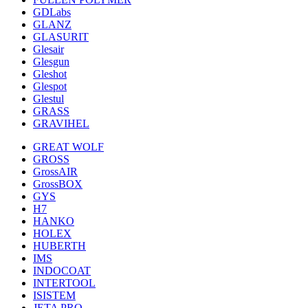
GDLabs
GLANZ
GLASURIT
Glesair
Glesgun
Gleshot
Glespot
Glestul
GRASS
GRAVIHEL
GREAT WOLF
GROSS
GrossAIR
GrossBOX
GYS
H7
HANKO
HOLEX
HUBERTH
IMS
INDOCOAT
INTERTOOL
ISISTEM
JETA PRO