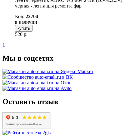
Лента-герметик ABRO WS-904-2-RE (10ммх2.5м)
черная - лента для ремонта фар
Код:
22704
в наличии
купить
520
р.
1
Мы в соцсетях
Оставить отзыв