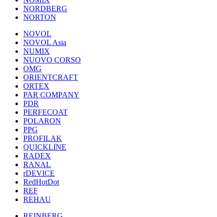
NORDBERG
NORTON
NOVOL
NOVOL Asia
NUMIX
NUOVO CORSO
OMG
ORIENTCRAFT
ORTEX
PAR COMPANY
PDR
PERFECOAT
POLARON
PPG
PROFILAK
QUICKLINE
RADEX
RANAL
rDEVICE
RedHotDot
REF
REHAU
REINBERG