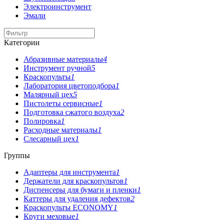
Электроинструмент
Эмали
Категории
Абразивные материалы
4
Инструмент ручной
5
Краскопульты
1
Лаборатория цветоподбора
1
Малярный цех
5
Пистолеты сервисные
1
Подготовка сжатого воздуха
2
Полировка
1
Расходные материалы
1
Слесарный цех
1
Группы
Адаптеры для инструмента
1
Держатели для краскопультов
1
Диспенсеры для бумаги и пленки
1
Каттеры для удаления дефектов
2
Краскопульты ECONOMY
1
Круги меховые
1