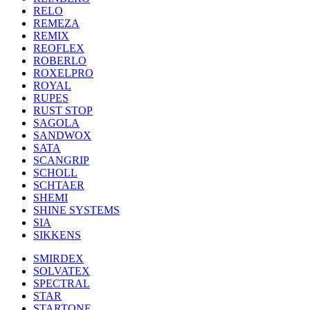
RELO
REMEZA
REMIX
REOFLEX
ROBERLO
ROXELPRO
ROYAL
RUPES
RUST STOP
SAGOLA
SANDWOX
SATA
SCANGRIP
SCHOLL
SCHTAER
SHEMI
SHINE SYSTEMS
SIA
SIKKENS
SMIRDEX
SOLVATEX
SPECTRAL
STAR
STARTONE