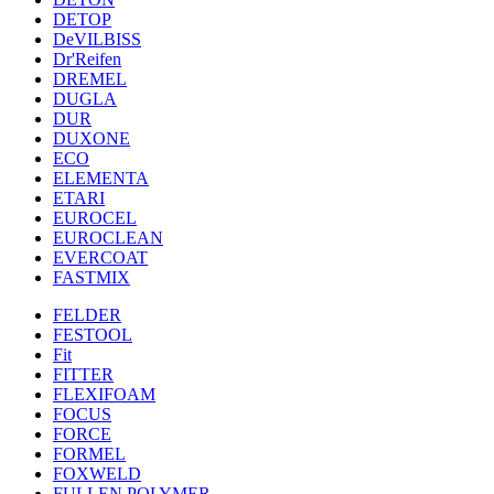
DETOP
DeVILBISS
Dr'Reifen
DREMEL
DUGLA
DUR
DUXONE
ECO
ELEMENTA
ETARI
EUROCEL
EUROCLEAN
EVERCOAT
FASTMIX
FELDER
FESTOOL
Fit
FITTER
FLEXIFOAM
FOCUS
FORCE
FORMEL
FOXWELD
FULLEN POLYMER