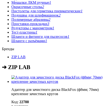
Мешалки ЛКМ ручные
1
Окрасочные столы
2
Пистолеты для герметика пневматические
1
Подошвы для шлифмашинок
2
Полимерные абразивы
2
Проставки-прокладки
3
Редукторы с манометром
1
Тест-пластины
1
Шланги и фитинги для пылесосов
1
Шланги с разъёмами
1
Бренды
ZIP LAB
➔ ZIP LAB
Адаптер для зачистного диска BlackFox (ф8мм; 70мм)
крепление зачистных кругов
Код:
22788