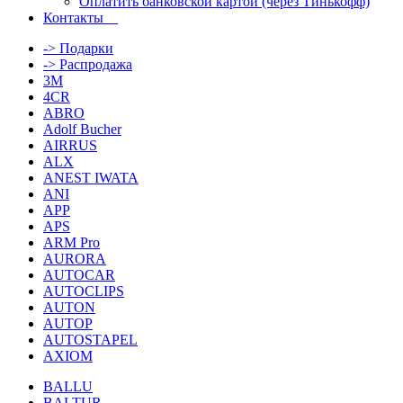
Оплатить банковской картой (через Тинькофф)
Контакты
-> Подарки
-> Распродажа
3M
4CR
ABRO
Adolf Bucher
AIRRUS
ALX
ANEST IWATA
ANI
APP
APS
ARM Pro
AURORA
AUTOCAR
AUTOCLIPS
AUTON
AUTOP
AUTOSTAPEL
AXIOM
BALLU
BALTUR