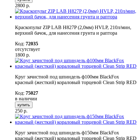
2800
р.
Краскопульт ZIP LAB H827P (2,0мм) HVLP, 210л/мин,
верхний бачок, для нанесения грунта и раптора
Код:
72035
отсутствует
1800
р.
Круг зачистной под шпиндель ф100мм BlackFox
красный (жесткий) кораловый торцевой Clean Strip RED
Код:
75027
в наличии
купить
250
р.
Круг зачистной под шпиндель ф150мм BlackFox
красный (жесткий) кораловый торцевой Clean Strip RED