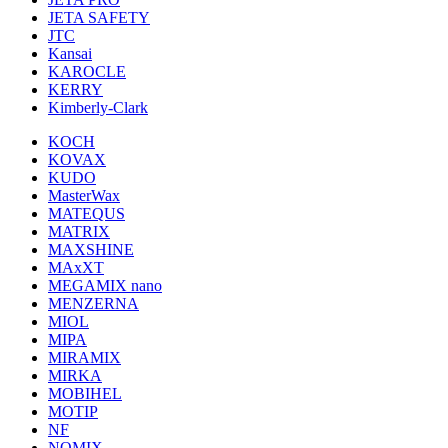
JETA SAFETY
JTC
Kansai
KAROCLE
KERRY
Kimberly-Clark
KOCH
KOVAX
KUDO
MasterWax
MATEQUS
MATRIX
MAXSHINE
MAxXT
MEGAMIX nano
MENZERNA
MIOL
MIPA
MIRAMIX
MIRKA
MOBIHEL
MOTIP
NF
NOMIX