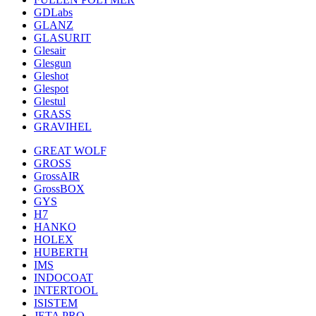
GDLabs
GLANZ
GLASURIT
Glesair
Glesgun
Gleshot
Glespot
Glestul
GRASS
GRAVIHEL
GREAT WOLF
GROSS
GrossAIR
GrossBOX
GYS
H7
HANKO
HOLEX
HUBERTH
IMS
INDOCOAT
INTERTOOL
ISISTEM
JETA PRO