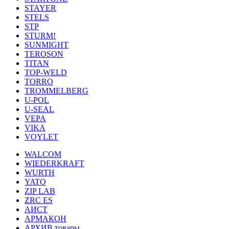
STAYER
STELS
STP
STURM!
SUNMIGHT
TEROSON
TITAN
TOP-WELD
TORRO
TROMMELBERG
U-POL
U-SEAL
VEPA
VIKA
VOYLET
WALCOM
WIEDERKRAFT
WURTH
YATO
ZIP LAB
ZRC ES
АИСТ
АРМАКОН
АРХИВ товары