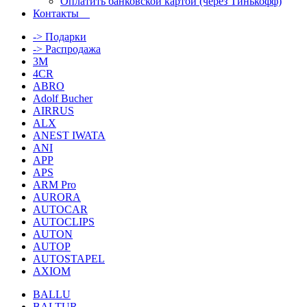
Оплатить банковской картой (через Тинькофф)
Контакты
-> Подарки
-> Распродажа
3M
4CR
ABRO
Adolf Bucher
AIRRUS
ALX
ANEST IWATA
ANI
APP
APS
ARM Pro
AURORA
AUTOCAR
AUTOCLIPS
AUTON
AUTOP
AUTOSTAPEL
AXIOM
BALLU
BALTUR