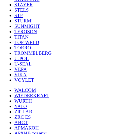
STAYER
STELS
STP
STURM!
SUNMIGHT
TEROSON
TITAN
TOP-WELD
TORRO
TROMMELBERG
U-POL
U-SEAL
VEPA
VIKA
VOYLET
WALCOM
WIEDERKRAFT
WURTH
YATO
ZIP LAB
ZRC ES
АИСТ
АРМАКОН
АРХИВ товары