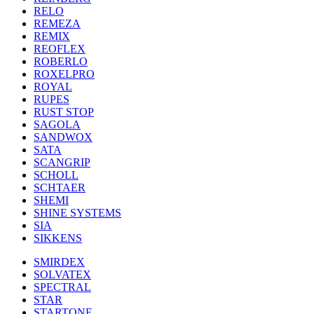
RELO
REMEZA
REMIX
REOFLEX
ROBERLO
ROXELPRO
ROYAL
RUPES
RUST STOP
SAGOLA
SANDWOX
SATA
SCANGRIP
SCHOLL
SCHTAER
SHEMI
SHINE SYSTEMS
SIA
SIKKENS
SMIRDEX
SOLVATEX
SPECTRAL
STAR
STARTONE