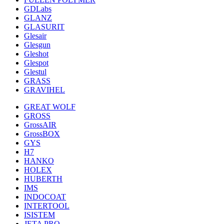
GDLabs
GLANZ
GLASURIT
Glesair
Glesgun
Gleshot
Glespot
Glestul
GRASS
GRAVIHEL
GREAT WOLF
GROSS
GrossAIR
GrossBOX
GYS
H7
HANKO
HOLEX
HUBERTH
IMS
INDOCOAT
INTERTOOL
ISISTEM
JETA PRO