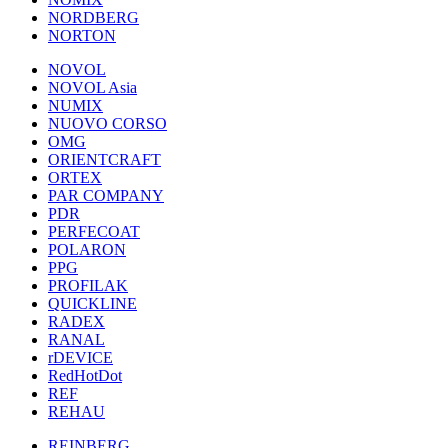
NORDBERG
NORTON
NOVOL
NOVOL Asia
NUMIX
NUOVO CORSO
OMG
ORIENTCRAFT
ORTEX
PAR COMPANY
PDR
PERFECOAT
POLARON
PPG
PROFILAK
QUICKLINE
RADEX
RANAL
rDEVICE
RedHotDot
REF
REHAU
REINBERG