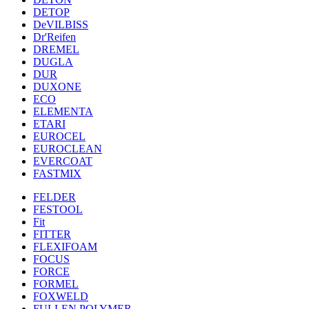
DETOP
DeVILBISS
Dr'Reifen
DREMEL
DUGLA
DUR
DUXONE
ECO
ELEMENTA
ETARI
EUROCEL
EUROCLEAN
EVERCOAT
FASTMIX
FELDER
FESTOOL
Fit
FITTER
FLEXIFOAM
FOCUS
FORCE
FORMEL
FOXWELD
FULLEN POLYMER