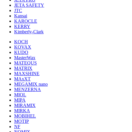
JETA SAFETY
JTC
Kansai
KAROCLE
KERRY
Kimberly-Clark
KOCH
KOVAX
KUDO
MasterWax
MATEQUS
MATRIX
MAXSHINE
MAxXT
MEGAMIX nano
MENZERNA
MIOL
MIPA
MIRAMIX
MIRKA
MOBIHEL
MOTIP
NF
NOMIX