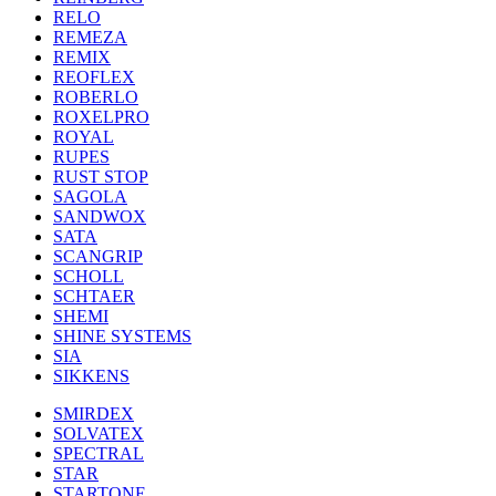
RELO
REMEZA
REMIX
REOFLEX
ROBERLO
ROXELPRO
ROYAL
RUPES
RUST STOP
SAGOLA
SANDWOX
SATA
SCANGRIP
SCHOLL
SCHTAER
SHEMI
SHINE SYSTEMS
SIA
SIKKENS
SMIRDEX
SOLVATEX
SPECTRAL
STAR
STARTONE