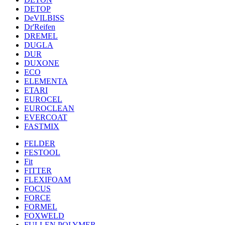
DETOP
DeVILBISS
Dr'Reifen
DREMEL
DUGLA
DUR
DUXONE
ECO
ELEMENTA
ETARI
EUROCEL
EUROCLEAN
EVERCOAT
FASTMIX
FELDER
FESTOOL
Fit
FITTER
FLEXIFOAM
FOCUS
FORCE
FORMEL
FOXWELD
FULLEN POLYMER