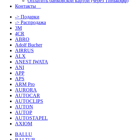
Оплатить банковской картой (через Тинькофф)
Контакты
-> Подарки
-> Распродажа
3M
4CR
ABRO
Adolf Bucher
AIRRUS
ALX
ANEST IWATA
ANI
APP
APS
ARM Pro
AURORA
AUTOCAR
AUTOCLIPS
AUTON
AUTOP
AUTOSTAPEL
AXIOM
BALLU
BALTUR