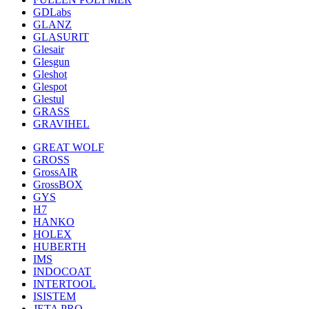
GDLabs
GLANZ
GLASURIT
Glesair
Glesgun
Gleshot
Glespot
Glestul
GRASS
GRAVIHEL
GREAT WOLF
GROSS
GrossAIR
GrossBOX
GYS
H7
HANKO
HOLEX
HUBERTH
IMS
INDOCOAT
INTERTOOL
ISISTEM
JETA PRO