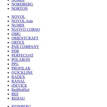
NORDBERG
NORTON
NOVOL
NOVOL Asia
NUMIX
NUOVO CORSO
OMG
ORIENTCRAFT
ORTEX
PAR COMPANY
PDR
PERFECOAT
POLARON
PPG
PROFILAK
QUICKLINE
RADEX
RANAL
rDEVICE
RedHotDot
REF
REHAU
REINBERG