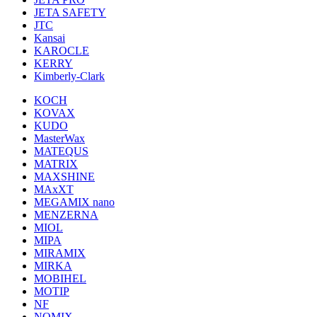
JETA SAFETY
JTC
Kansai
KAROCLE
KERRY
Kimberly-Clark
KOCH
KOVAX
KUDO
MasterWax
MATEQUS
MATRIX
MAXSHINE
MAxXT
MEGAMIX nano
MENZERNA
MIOL
MIPA
MIRAMIX
MIRKA
MOBIHEL
MOTIP
NF
NOMIX