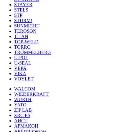
STAYER
STELS
STP
STURM!
SUNMIGHT
TEROSON
TITAN
TOP-WELD
TORRO
TROMMELBERG
U-POL
U-SEAL
VEPA
VIKA
VOYLET
WALCOM
WIEDERKRAFT
WURTH
YATO
ZIP LAB
ZRC ES
АИСТ
АРМАКОН
АРХИВ товары