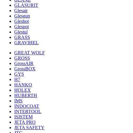
GLASURIT
Glesair
Glesgun
Gleshot
Glespot
Glestul
GRASS
GRAVIHEL
GREAT WOLF
GROSS
GrossAIR
GrossBOX
GYS
H7
HANKO
HOLEX
HUBERTH
IMS
INDOCOAT
INTERTOOL
ISISTEM
JETA PRO
JETA SAFETY
JTC