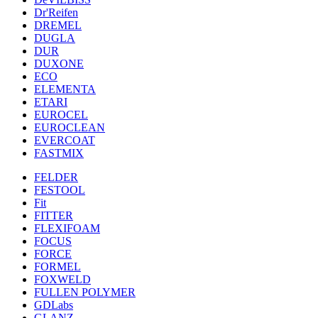
Dr'Reifen
DREMEL
DUGLA
DUR
DUXONE
ECO
ELEMENTA
ETARI
EUROCEL
EUROCLEAN
EVERCOAT
FASTMIX
FELDER
FESTOOL
Fit
FITTER
FLEXIFOAM
FOCUS
FORCE
FORMEL
FOXWELD
FULLEN POLYMER
GDLabs
GLANZ