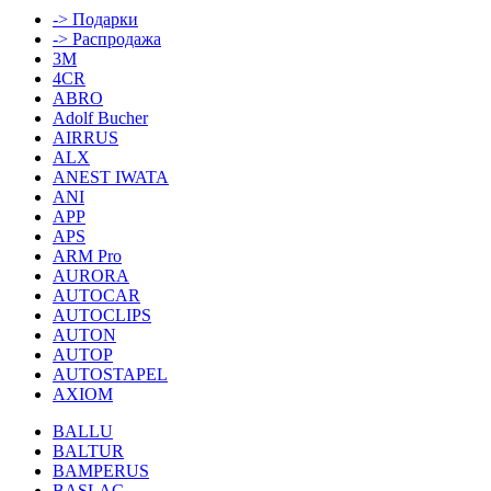
-> Подарки
-> Распродажа
3M
4CR
ABRO
Adolf Bucher
AIRRUS
ALX
ANEST IWATA
ANI
APP
APS
ARM Pro
AURORA
AUTOCAR
AUTOCLIPS
AUTON
AUTOP
AUTOSTAPEL
AXIOM
BALLU
BALTUR
BAMPERUS
BASLAC