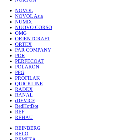
NOVOL
NOVOL Asia
NUMIX
NUOVO CORSO
OMG
ORIENTCRAFT
ORTEX
PAR COMPANY
PDR
PERFECOAT
POLARON
PPG
PROFILAK
QUICKLINE
RADEX
RANAL
rDEVICE
RedHotDot
REF
REHAU
REINBERG
RELO
REMEZA