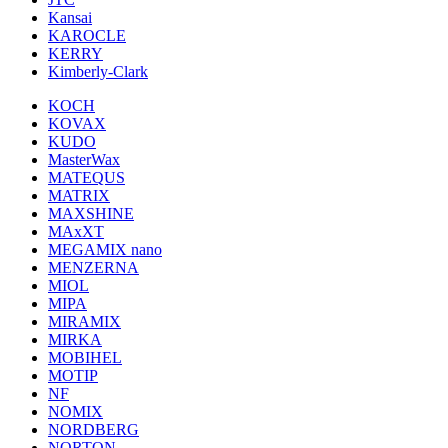
Kansai
KAROCLE
KERRY
Kimberly-Clark
KOCH
KOVAX
KUDO
MasterWax
MATEQUS
MATRIX
MAXSHINE
MAxXT
MEGAMIX nano
MENZERNA
MIOL
MIPA
MIRAMIX
MIRKA
MOBIHEL
MOTIP
NF
NOMIX
NORDBERG
NORTON