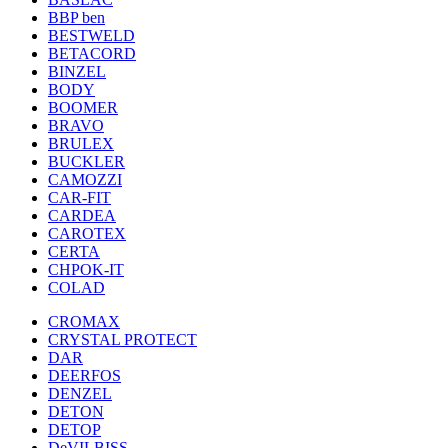
BBP ben
BESTWELD
BETACORD
BINZEL
BODY
BOOMER
BRAVO
BRULEX
BUCKLER
CAMOZZI
CAR-FIT
CARDEA
CAROTEX
CERTA
CHPOK-IT
COLAD
CROMAX
CRYSTAL PROTECT
DAR
DEERFOS
DENZEL
DETON
DETOP
DeVILBISS