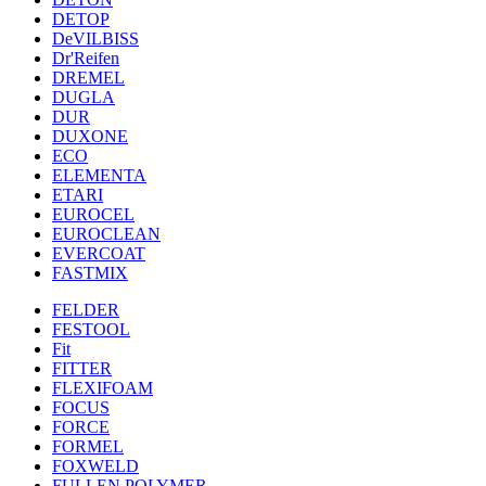
DETOP
DeVILBISS
Dr'Reifen
DREMEL
DUGLA
DUR
DUXONE
ECO
ELEMENTA
ETARI
EUROCEL
EUROCLEAN
EVERCOAT
FASTMIX
FELDER
FESTOOL
Fit
FITTER
FLEXIFOAM
FOCUS
FORCE
FORMEL
FOXWELD
FULLEN POLYMER