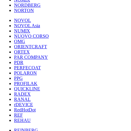
NORDBERG
NORTON
NOVOL
NOVOL Asia
NUMIX
NUOVO CORSO
OMG
ORIENTCRAFT
ORTEX
PAR COMPANY
PDR
PERFECOAT
POLARON
PPG
PROFILAK
QUICKLINE
RADEX
RANAL
rDEVICE
RedHotDot
REF
REHAU
REINBERG