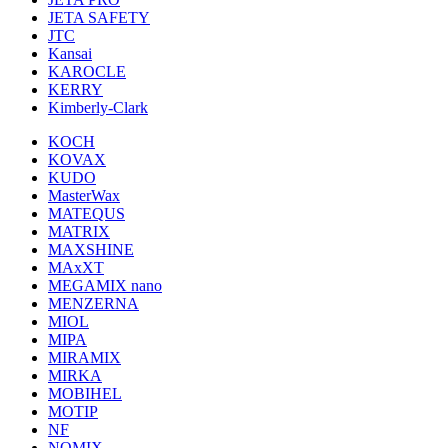
JETA SAFETY
JTC
Kansai
KAROCLE
KERRY
Kimberly-Clark
KOCH
KOVAX
KUDO
MasterWax
MATEQUS
MATRIX
MAXSHINE
MAxXT
MEGAMIX nano
MENZERNA
MIOL
MIPA
MIRAMIX
MIRKA
MOBIHEL
MOTIP
NF
NOMIX