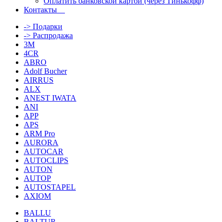
Оплатить банковской картой (через Тинькофф)
Контакты
-> Подарки
-> Распродажа
3M
4CR
ABRO
Adolf Bucher
AIRRUS
ALX
ANEST IWATA
ANI
APP
APS
ARM Pro
AURORA
AUTOCAR
AUTOCLIPS
AUTON
AUTOP
AUTOSTAPEL
AXIOM
BALLU
BALTUR