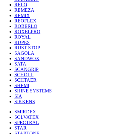
RELO
REMEZA
REMIX
REOFLEX
ROBERLO
ROXELPRO
ROYAL
RUPES
RUST STOP
SAGOLA
SANDWOX
SATA
SCANGRIP
SCHOLL
SCHTAER
SHEMI
SHINE SYSTEMS
SIA
SIKKENS
SMIRDEX
SOLVATEX
SPECTRAL
STAR
STARTONE