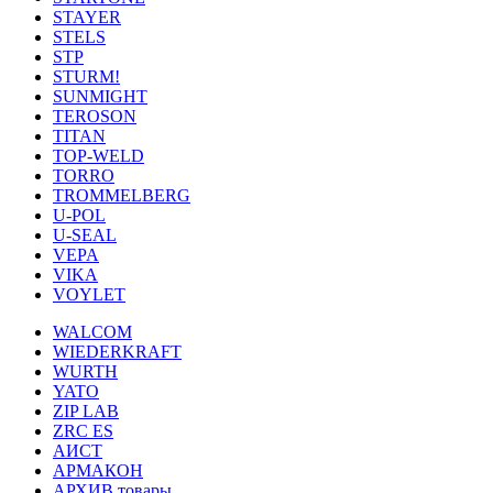
STAYER
STELS
STP
STURM!
SUNMIGHT
TEROSON
TITAN
TOP-WELD
TORRO
TROMMELBERG
U-POL
U-SEAL
VEPA
VIKA
VOYLET
WALCOM
WIEDERKRAFT
WURTH
YATO
ZIP LAB
ZRC ES
АИСТ
АРМАКОН
АРХИВ товары