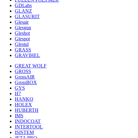
GDLabs
GLANZ
GLASURIT
Glesair
Glesgun
Gleshot
Glespot
Glestul
GRASS
GRAVIHEL
GREAT WOLF
GROSS
GrossAIR
GrossBOX
GYS
H7
HANKO
HOLEX
HUBERTH
IMS
INDOCOAT
INTERTOOL
ISISTEM
JETA PRO