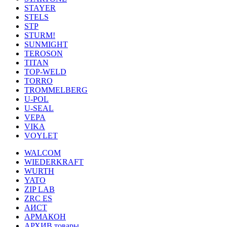
STAYER
STELS
STP
STURM!
SUNMIGHT
TEROSON
TITAN
TOP-WELD
TORRO
TROMMELBERG
U-POL
U-SEAL
VEPA
VIKA
VOYLET
WALCOM
WIEDERKRAFT
WURTH
YATO
ZIP LAB
ZRC ES
АИСТ
АРМАКОН
АРХИВ товары