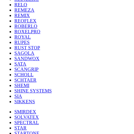
RELO
REMEZA
REMIX
REOFLEX
ROBERLO
ROXELPRO
ROYAL
RUPES
RUST STOP
SAGOLA
SANDWOX
SATA
SCANGRIP
SCHOLL
SCHTAER
SHEMI
SHINE SYSTEMS
SIA
SIKKENS
SMIRDEX
SOLVATEX
SPECTRAL
STAR
STARTONE