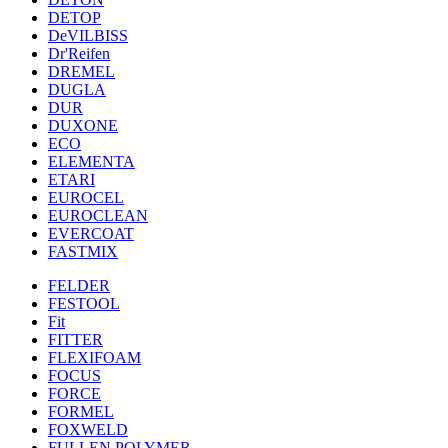
DETOP
DeVILBISS
Dr'Reifen
DREMEL
DUGLA
DUR
DUXONE
ECO
ELEMENTA
ETARI
EUROCEL
EUROCLEAN
EVERCOAT
FASTMIX
FELDER
FESTOOL
Fit
FITTER
FLEXIFOAM
FOCUS
FORCE
FORMEL
FOXWELD
FULLEN POLYMER