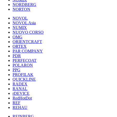
NORDBERG
NORTON
NOVOL
NOVOL Asia
NUMIX
NUOVO CORSO
OMG
ORIENTCRAFT
ORTEX
PAR COMPANY
PDR
PERFECOAT
POLARON
PPG
PROFILAK
QUICKLINE
RADEX
RANAL
rDEVICE
RedHotDot
REF
REHAU
REINBERG