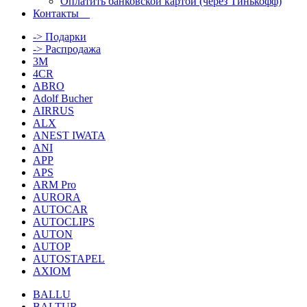
Оплатить банковской картой (через Тинькофф)
Контакты
-> Подарки
-> Распродажа
3M
4CR
ABRO
Adolf Bucher
AIRRUS
ALX
ANEST IWATA
ANI
APP
APS
ARM Pro
AURORA
AUTOCAR
AUTOCLIPS
AUTON
AUTOP
AUTOSTAPEL
AXIOM
BALLU
BALTUR