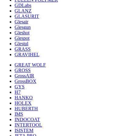
GDLabs
GLANZ
GLASURIT
Glesair
Glesgun
Gleshot
Glespot
Glestul
GRASS
GRAVIHEL
GREAT WOLF
GROSS
GrossAIR
GrossBOX
GYS
H7
HANKO
HOLEX
HUBERTH
IMS
INDOCOAT
INTERTOOL
ISISTEM
JETA PRO