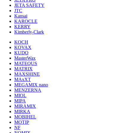
JETA SAFETY
JTC
Kansai
KAROCLE
KERRY
Kimberly-Clark
KOCH
KOVAX
KUDO
MasterWax
MATEQUS
MATRIX
MAXSHINE
MAxXT
MEGAMIX nano
MENZERNA
MIOL
MIPA
MIRAMIX
MIRKA
MOBIHEL
MOTIP
NF
NOMIX