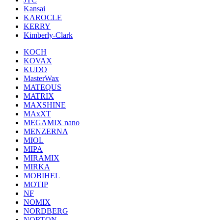
Kansai
KAROCLE
KERRY
Kimberly-Clark
KOCH
KOVAX
KUDO
MasterWax
MATEQUS
MATRIX
MAXSHINE
MAxXT
MEGAMIX nano
MENZERNA
MIOL
MIPA
MIRAMIX
MIRKA
MOBIHEL
MOTIP
NF
NOMIX
NORDBERG
NORTON