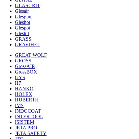
GLASURIT
Glesair
Glesgun
Gleshot
Glespot
Glestul
GRASS
GRAVIHEL
GREAT WOLF
GROSS
GrossAIR
GrossBOX
GYS
H7
HANKO
HOLEX
HUBERTH
IMS
INDOCOAT
INTERTOOL
ISISTEM
JETA PRO
JETA SAFETY
JTC