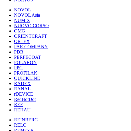
NOVOL
NOVOL Asia
NUMIX
NUOVO CORSO
OMG
ORIENTCRAFT
ORTEX
PAR COMPANY
PDR
PERFECOAT
POLARON
PPG
PROFILAK
QUICKLINE
RADEX
RANAL
rDEVICE
RedHotDot
REF
REHAU
REINBERG
RELO
REMEZA