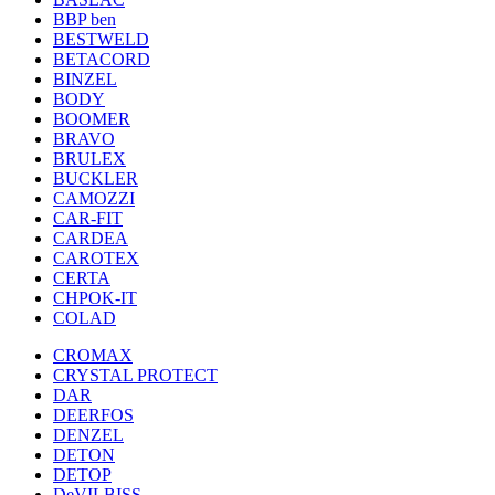
BBP ben
BESTWELD
BETACORD
BINZEL
BODY
BOOMER
BRAVO
BRULEX
BUCKLER
CAMOZZI
CAR-FIT
CARDEA
CAROTEX
CERTA
CHPOK-IT
COLAD
CROMAX
CRYSTAL PROTECT
DAR
DEERFOS
DENZEL
DETON
DETOP
DeVILBISS