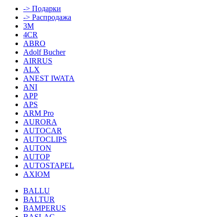
-> Подарки
-> Распродажа
3M
4CR
ABRO
Adolf Bucher
AIRRUS
ALX
ANEST IWATA
ANI
APP
APS
ARM Pro
AURORA
AUTOCAR
AUTOCLIPS
AUTON
AUTOP
AUTOSTAPEL
AXIOM
BALLU
BALTUR
BAMPERUS
BASLAC