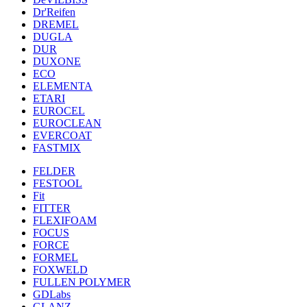
Dr'Reifen
DREMEL
DUGLA
DUR
DUXONE
ECO
ELEMENTA
ETARI
EUROCEL
EUROCLEAN
EVERCOAT
FASTMIX
FELDER
FESTOOL
Fit
FITTER
FLEXIFOAM
FOCUS
FORCE
FORMEL
FOXWELD
FULLEN POLYMER
GDLabs
GLANZ