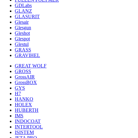
GDLabs
GLANZ
GLASURIT
Glesair
Glesgun
Gleshot
Glespot
Glestul
GRASS
GRAVIHEL
GREAT WOLF
GROSS
GrossAIR
GrossBOX
GYS
H7
HANKO
HOLEX
HUBERTH
IMS
INDOCOAT
INTERTOOL
ISISTEM
JETA PRO