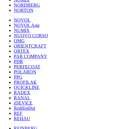
NORDBERG
NORTON
NOVOL
NOVOL Asia
NUMIX
NUOVO CORSO
OMG
ORIENTCRAFT
ORTEX
PAR COMPANY
PDR
PERFECOAT
POLARON
PPG
PROFILAK
QUICKLINE
RADEX
RANAL
rDEVICE
RedHotDot
REF
REHAU
REINBERG