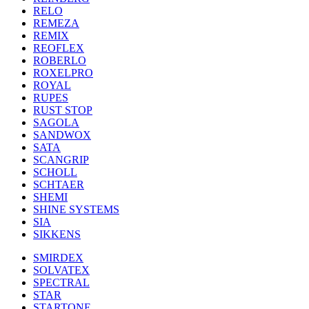
RELO
REMEZA
REMIX
REOFLEX
ROBERLO
ROXELPRO
ROYAL
RUPES
RUST STOP
SAGOLA
SANDWOX
SATA
SCANGRIP
SCHOLL
SCHTAER
SHEMI
SHINE SYSTEMS
SIA
SIKKENS
SMIRDEX
SOLVATEX
SPECTRAL
STAR
STARTONE