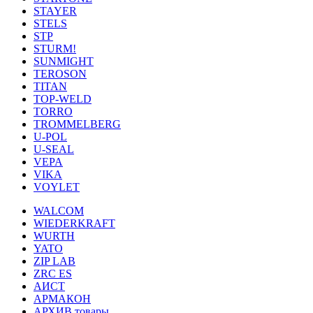
STAYER
STELS
STP
STURM!
SUNMIGHT
TEROSON
TITAN
TOP-WELD
TORRO
TROMMELBERG
U-POL
U-SEAL
VEPA
VIKA
VOYLET
WALCOM
WIEDERKRAFT
WURTH
YATO
ZIP LAB
ZRC ES
АИСТ
АРМАКОН
АРХИВ товары