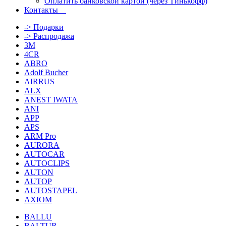
Оплатить банковской картой (через Тинькофф)
Контакты
-> Подарки
-> Распродажа
3M
4CR
ABRO
Adolf Bucher
AIRRUS
ALX
ANEST IWATA
ANI
APP
APS
ARM Pro
AURORA
AUTOCAR
AUTOCLIPS
AUTON
AUTOP
AUTOSTAPEL
AXIOM
BALLU
BALTUR