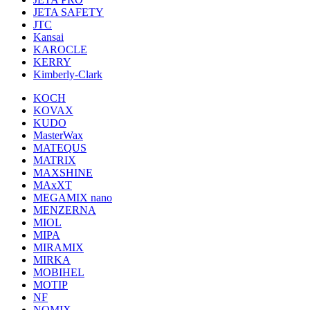
JETA SAFETY
JTC
Kansai
KAROCLE
KERRY
Kimberly-Clark
KOCH
KOVAX
KUDO
MasterWax
MATEQUS
MATRIX
MAXSHINE
MAxXT
MEGAMIX nano
MENZERNA
MIOL
MIPA
MIRAMIX
MIRKA
MOBIHEL
MOTIP
NF
NOMIX