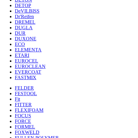
DETOP
DeVILBISS
Dr'Reifen
DREMEL
DUGLA
DUR
DUXONE
ECO
ELEMENTA
ETARI
EUROCEL
EUROCLEAN
EVERCOAT
FASTMIX
FELDER
FESTOOL
Fit
FITTER
FLEXIFOAM
FOCUS
FORCE
FORMEL
FOXWELD
FULLEN POLYMER