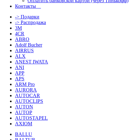
Оплатить банковской картой (через Тинькофф)
Контакты
-> Подарки
-> Распродажа
3M
4CR
ABRO
Adolf Bucher
AIRRUS
ALX
ANEST IWATA
ANI
APP
APS
ARM Pro
AURORA
AUTOCAR
AUTOCLIPS
AUTON
AUTOP
AUTOSTAPEL
AXIOM
BALLU
BALTUR