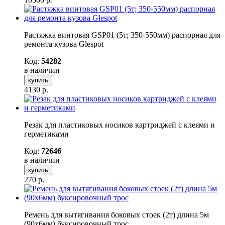
Растяжка винтовая GSP01 (5т; 350-550мм) распорная для
ремонта кузова Glespot
Код:
54282
в наличии
купить
4130
р.
Резак для пластиковых носиков картриджей с клеями и
герметиками
Код:
72646
в наличии
купить
270
р.
Ремень для вытягивания боковых стоек (2т) длина 5м
(90х6мм) буксировочный трос