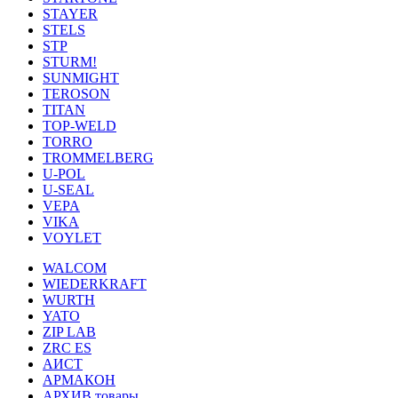
STAYER
STELS
STP
STURM!
SUNMIGHT
TEROSON
TITAN
TOP-WELD
TORRO
TROMMELBERG
U-POL
U-SEAL
VEPA
VIKA
VOYLET
WALCOM
WIEDERKRAFT
WURTH
YATO
ZIP LAB
ZRC ES
АИСТ
АРМАКОН
АРХИВ товары