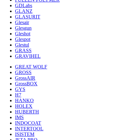
GDLabs
GLANZ
GLASURIT
Glesair
Glesgun
Gleshot
Glespot
Glestul
GRASS
GRAVIHEL
GREAT WOLF
GROSS
GrossAIR
GrossBOX
GYS
H7
HANKO
HOLEX
HUBERTH
IMS
INDOCOAT
INTERTOOL
ISISTEM
JETA PRO