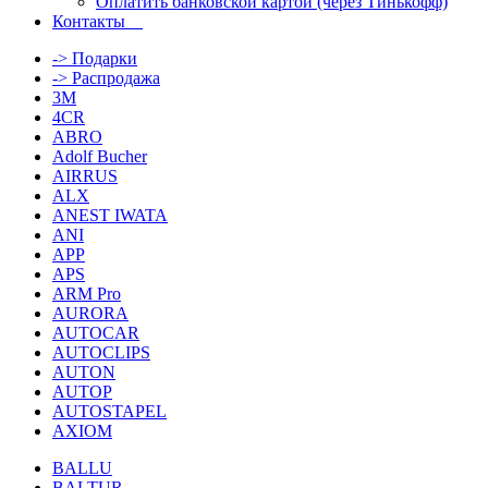
Оплатить банковской картой (через Тинькофф)
Контакты
-> Подарки
-> Распродажа
3M
4CR
ABRO
Adolf Bucher
AIRRUS
ALX
ANEST IWATA
ANI
APP
APS
ARM Pro
AURORA
AUTOCAR
AUTOCLIPS
AUTON
AUTOP
AUTOSTAPEL
AXIOM
BALLU
BALTUR