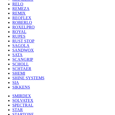
RELO
REMEZA
REMIX
REOFLEX
ROBERLO
ROXELPRO
ROYAL
RUPES
RUST STOP
SAGOLA
SANDWOX
SATA
SCANGRIP
SCHOLL
SCHTAER
SHEMI
SHINE SYSTEMS
SIA
SIKKENS
SMIRDEX
SOLVATEX
SPECTRAL
STAR
STARTONE