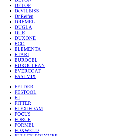
DETOP
DeVILBISS
Dr'Reifen
DREMEL
DUGLA
DUR
DUXONE
ECO
ELEMENTA
ETARI
EUROCEL
EUROCLEAN
EVERCOAT
FASTMIX
FELDER
FESTOOL
Fit
FITTER
FLEXIFOAM
FOCUS
FORCE
FORMEL
FOXWELD
FULLEN POLYMER