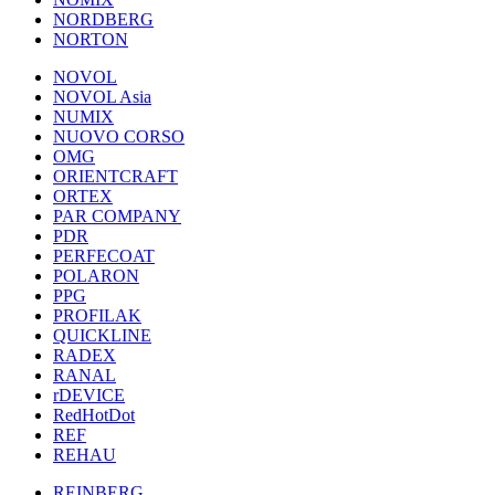
NORDBERG
NORTON
NOVOL
NOVOL Asia
NUMIX
NUOVO CORSO
OMG
ORIENTCRAFT
ORTEX
PAR COMPANY
PDR
PERFECOAT
POLARON
PPG
PROFILAK
QUICKLINE
RADEX
RANAL
rDEVICE
RedHotDot
REF
REHAU
REINBERG