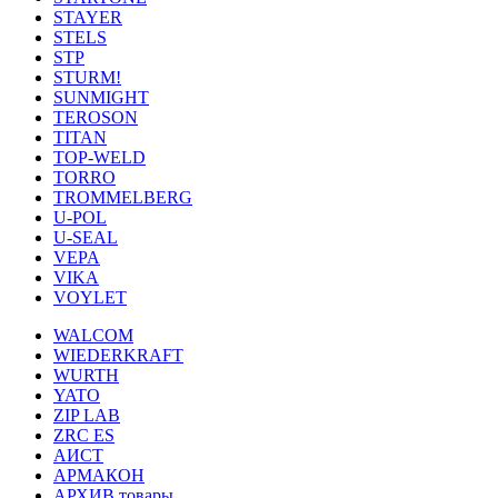
STAYER
STELS
STP
STURM!
SUNMIGHT
TEROSON
TITAN
TOP-WELD
TORRO
TROMMELBERG
U-POL
U-SEAL
VEPA
VIKA
VOYLET
WALCOM
WIEDERKRAFT
WURTH
YATO
ZIP LAB
ZRC ES
АИСТ
АРМАКОН
АРХИВ товары