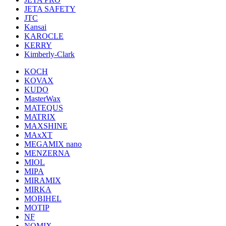
JETA SAFETY
JTC
Kansai
KAROCLE
KERRY
Kimberly-Clark
KOCH
KOVAX
KUDO
MasterWax
MATEQUS
MATRIX
MAXSHINE
MAxXT
MEGAMIX nano
MENZERNA
MIOL
MIPA
MIRAMIX
MIRKA
MOBIHEL
MOTIP
NF
NOMIX