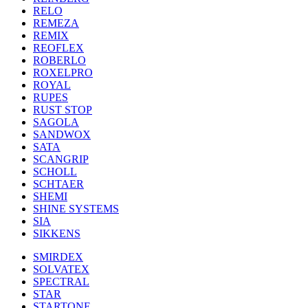
RELO
REMEZA
REMIX
REOFLEX
ROBERLO
ROXELPRO
ROYAL
RUPES
RUST STOP
SAGOLA
SANDWOX
SATA
SCANGRIP
SCHOLL
SCHTAER
SHEMI
SHINE SYSTEMS
SIA
SIKKENS
SMIRDEX
SOLVATEX
SPECTRAL
STAR
STARTONE