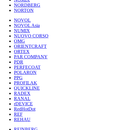
NORDBERG
NORTON
NOVOL
NOVOL Asia
NUMIX
NUOVO CORSO
OMG
ORIENTCRAFT
ORTEX
PAR COMPANY
PDR
PERFECOAT
POLARON
PPG
PROFILAK
QUICKLINE
RADEX
RANAL
rDEVICE
RedHotDot
REF
REHAU
REINBERG