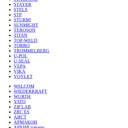
STAYER
STELS
STP
STURM!
SUNMIGHT
TEROSON
TITAN
TOP-WELD
TORRO
TROMMELBERG
U-POL
U-SEAL
VEPA
VIKA
VOYLET
WALCOM
WIEDERKRAFT
WURTH
YATO
ZIP LAB
ZRC ES
АИСТ
АРМАКОН
АРХИВ товары