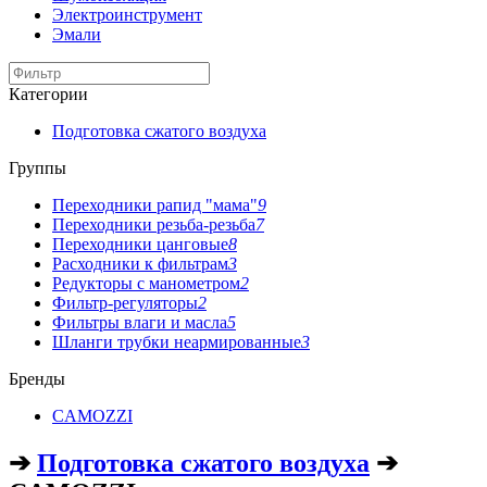
Электроинструмент
Эмали
Категории
Подготовка сжатого воздуха
Группы
Переходники рапид "мама"
9
Переходники резьба-резьба
7
Переходники цанговые
8
Расходники к фильтрам
3
Редукторы с манометром
2
Фильтр-регуляторы
2
Фильтры влаги и масла
5
Шланги трубки неармированные
3
Бренды
CAMOZZI
➔
Подготовка сжатого воздуха
➔