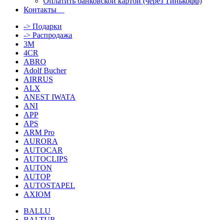
Оплатить банковской картой (через Тинькофф)
Контакты
-> Подарки
-> Распродажа
3M
4CR
ABRO
Adolf Bucher
AIRRUS
ALX
ANEST IWATA
ANI
APP
APS
ARM Pro
AURORA
AUTOCAR
AUTOCLIPS
AUTON
AUTOP
AUTOSTAPEL
AXIOM
BALLU
BALTUR