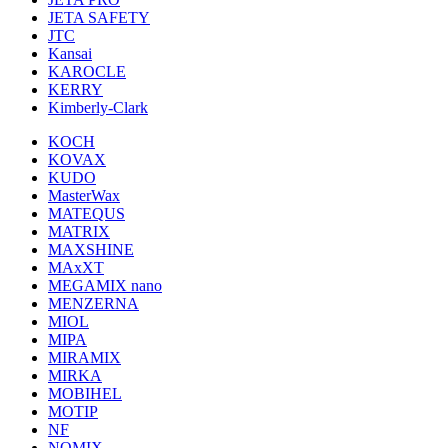
JETA SAFETY
JTC
Kansai
KAROCLE
KERRY
Kimberly-Clark
KOCH
KOVAX
KUDO
MasterWax
MATEQUS
MATRIX
MAXSHINE
MAxXT
MEGAMIX nano
MENZERNA
MIOL
MIPA
MIRAMIX
MIRKA
MOBIHEL
MOTIP
NF
NOMIX