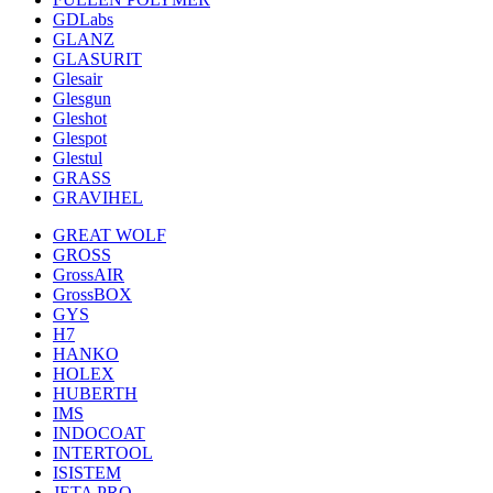
GDLabs
GLANZ
GLASURIT
Glesair
Glesgun
Gleshot
Glespot
Glestul
GRASS
GRAVIHEL
GREAT WOLF
GROSS
GrossAIR
GrossBOX
GYS
H7
HANKO
HOLEX
HUBERTH
IMS
INDOCOAT
INTERTOOL
ISISTEM
JETA PRO