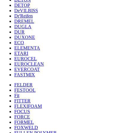
DETOP
DeVILBISS
Dr'Reifen
DREMEL
DUGLA
DUR
DUXONE
ECO
ELEMENTA
ETARI
EUROCEL
EUROCLEAN
EVERCOAT
FASTMIX
FELDER
FESTOOL
Fit
FITTER
FLEXIFOAM
FOCUS
FORCE
FORMEL
FOXWELD
FULLEN POLYMER