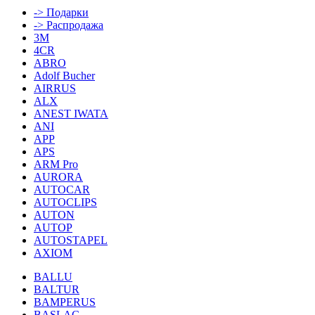
-> Подарки
-> Распродажа
3M
4CR
ABRO
Adolf Bucher
AIRRUS
ALX
ANEST IWATA
ANI
APP
APS
ARM Pro
AURORA
AUTOCAR
AUTOCLIPS
AUTON
AUTOP
AUTOSTAPEL
AXIOM
BALLU
BALTUR
BAMPERUS
BASLAC