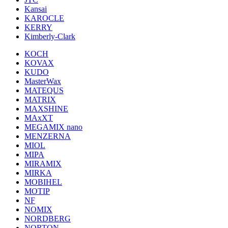
Kansai
KAROCLE
KERRY
Kimberly-Clark
KOCH
KOVAX
KUDO
MasterWax
MATEQUS
MATRIX
MAXSHINE
MAxXT
MEGAMIX nano
MENZERNA
MIOL
MIPA
MIRAMIX
MIRKA
MOBIHEL
MOTIP
NF
NOMIX
NORDBERG
NORTON