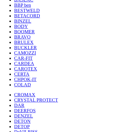
BBP ben
BESTWELD
BETACORD
BINZEL
BODY
BOOMER
BRAVO
BRULEX
BUCKLER
CAMOZZI
CAR-FIT
CARDEA
CAROTEX
CERTA
CHPOK-IT
COLAD
CROMAX
CRYSTAL PROTECT
DAR
DEERFOS
DENZEL
DETON
DETOP
DeVILBISS