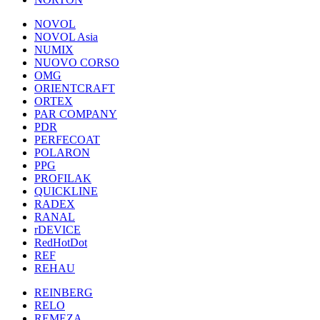
NOVOL
NOVOL Asia
NUMIX
NUOVO CORSO
OMG
ORIENTCRAFT
ORTEX
PAR COMPANY
PDR
PERFECOAT
POLARON
PPG
PROFILAK
QUICKLINE
RADEX
RANAL
rDEVICE
RedHotDot
REF
REHAU
REINBERG
RELO
REMEZA