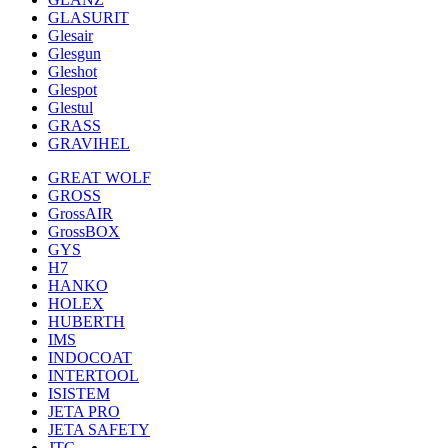
GLASURIT
Glesair
Glesgun
Gleshot
Glespot
Glestul
GRASS
GRAVIHEL
GREAT WOLF
GROSS
GrossAIR
GrossBOX
GYS
H7
HANKO
HOLEX
HUBERTH
IMS
INDOCOAT
INTERTOOL
ISISTEM
JETA PRO
JETA SAFETY
JTC