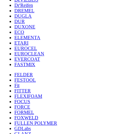
Dr'Reifen
DREMEL
DUGLA
DUR
DUXONE
ECO
ELEMENTA
ETARI
EUROCEL
EUROCLEAN
EVERCOAT
FASTMIX
FELDER
FESTOOL
Fit
FITTER
FLEXIFOAM
FOCUS
FORCE
FORMEL
FOXWELD
FULLEN POLYMER
GDLabs
GLANZ