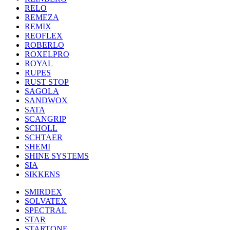
RELO
REMEZA
REMIX
REOFLEX
ROBERLO
ROXELPRO
ROYAL
RUPES
RUST STOP
SAGOLA
SANDWOX
SATA
SCANGRIP
SCHOLL
SCHTAER
SHEMI
SHINE SYSTEMS
SIA
SIKKENS
SMIRDEX
SOLVATEX
SPECTRAL
STAR
STARTONE