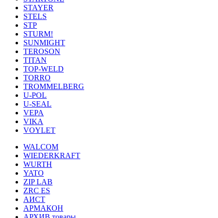
STAYER
STELS
STP
STURM!
SUNMIGHT
TEROSON
TITAN
TOP-WELD
TORRO
TROMMELBERG
U-POL
U-SEAL
VEPA
VIKA
VOYLET
WALCOM
WIEDERKRAFT
WURTH
YATO
ZIP LAB
ZRC ES
АИСТ
АРМАКОН
АРХИВ товары