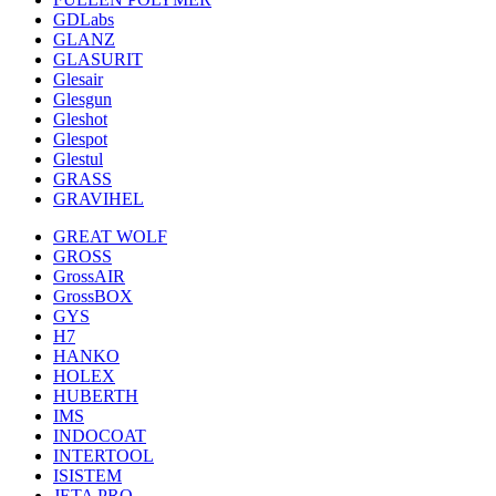
GDLabs
GLANZ
GLASURIT
Glesair
Glesgun
Gleshot
Glespot
Glestul
GRASS
GRAVIHEL
GREAT WOLF
GROSS
GrossAIR
GrossBOX
GYS
H7
HANKO
HOLEX
HUBERTH
IMS
INDOCOAT
INTERTOOL
ISISTEM
JETA PRO