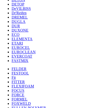
DETOP
DeVILBISS
Dr'Reifen
DREMEL
DUGLA
DUR
DUXONE
ECO
ELEMENTA
ETARI
EUROCEL
EUROCLEAN
EVERCOAT
FASTMIX
FELDER
FESTOOL
Fit
FITTER
FLEXIFOAM
FOCUS
FORCE
FORMEL
FOXWELD
FULLEN POLYMER