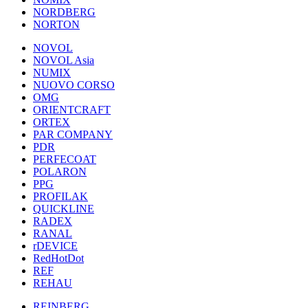
NORDBERG
NORTON
NOVOL
NOVOL Asia
NUMIX
NUOVO CORSO
OMG
ORIENTCRAFT
ORTEX
PAR COMPANY
PDR
PERFECOAT
POLARON
PPG
PROFILAK
QUICKLINE
RADEX
RANAL
rDEVICE
RedHotDot
REF
REHAU
REINBERG