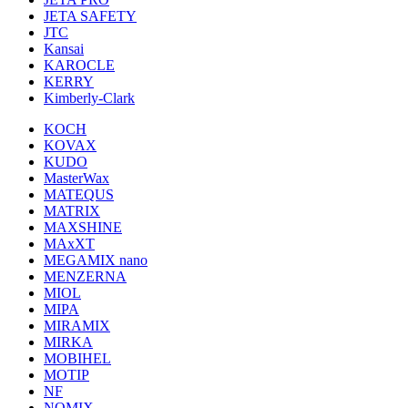
JETA SAFETY
JTC
Kansai
KAROCLE
KERRY
Kimberly-Clark
KOCH
KOVAX
KUDO
MasterWax
MATEQUS
MATRIX
MAXSHINE
MAxXT
MEGAMIX nano
MENZERNA
MIOL
MIPA
MIRAMIX
MIRKA
MOBIHEL
MOTIP
NF
NOMIX