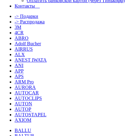
Оплатить банковской картой (через Тинькофф)
Контакты
-> Подарки
-> Распродажа
3M
4CR
ABRO
Adolf Bucher
AIRRUS
ALX
ANEST IWATA
ANI
APP
APS
ARM Pro
AURORA
AUTOCAR
AUTOCLIPS
AUTON
AUTOP
AUTOSTAPEL
AXIOM
BALLU
BALTUR