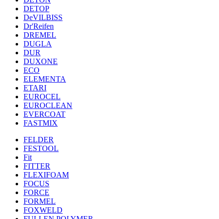
DETOP
DeVILBISS
Dr'Reifen
DREMEL
DUGLA
DUR
DUXONE
ECO
ELEMENTA
ETARI
EUROCEL
EUROCLEAN
EVERCOAT
FASTMIX
FELDER
FESTOOL
Fit
FITTER
FLEXIFOAM
FOCUS
FORCE
FORMEL
FOXWELD
FULLEN POLYMER