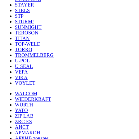
STAYER
STELS
STP
STURM!
SUNMIGHT
TEROSON
TITAN
TOP-WELD
TORRO
TROMMELBERG
U-POL
U-SEAL
VEPA
VIKA
VOYLET
WALCOM
WIEDERKRAFT
WURTH
YATO
ZIP LAB
ZRC ES
АИСТ
АРМАКОН
АРХИВ товары