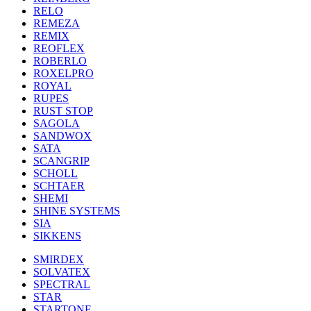
RELO
REMEZA
REMIX
REOFLEX
ROBERLO
ROXELPRO
ROYAL
RUPES
RUST STOP
SAGOLA
SANDWOX
SATA
SCANGRIP
SCHOLL
SCHTAER
SHEMI
SHINE SYSTEMS
SIA
SIKKENS
SMIRDEX
SOLVATEX
SPECTRAL
STAR
STARTONE