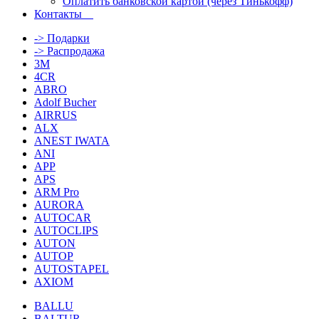
Оплатить банковской картой (через Тинькофф)
Контакты
-> Подарки
-> Распродажа
3M
4CR
ABRO
Adolf Bucher
AIRRUS
ALX
ANEST IWATA
ANI
APP
APS
ARM Pro
AURORA
AUTOCAR
AUTOCLIPS
AUTON
AUTOP
AUTOSTAPEL
AXIOM
BALLU
BALTUR