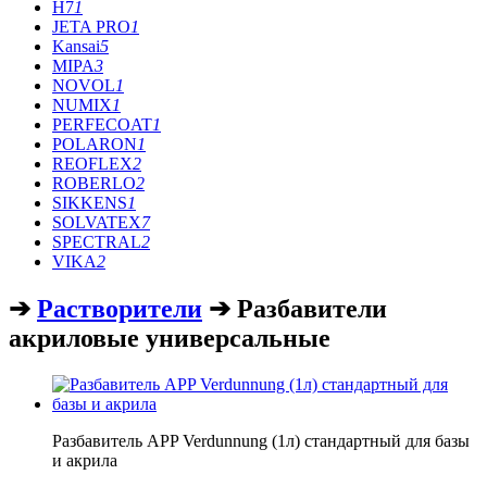
H7
1
JETA PRO
1
Kansai
5
MIPA
3
NOVOL
1
NUMIX
1
PERFECOAT
1
POLARON
1
REOFLEX
2
ROBERLO
2
SIKKENS
1
SOLVATEX
7
SPECTRAL
2
VIKA
2
➔
Растворители
➔ Разбавители
акриловые универсальные
Разбавитель APP Verdunnung (1л) стандартный для базы
и акрила