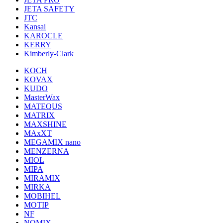
JETA SAFETY
JTC
Kansai
KAROCLE
KERRY
Kimberly-Clark
KOCH
KOVAX
KUDO
MasterWax
MATEQUS
MATRIX
MAXSHINE
MAxXT
MEGAMIX nano
MENZERNA
MIOL
MIPA
MIRAMIX
MIRKA
MOBIHEL
MOTIP
NF
NOMIX