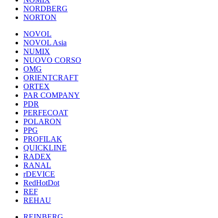
NORDBERG
NORTON
NOVOL
NOVOL Asia
NUMIX
NUOVO CORSO
OMG
ORIENTCRAFT
ORTEX
PAR COMPANY
PDR
PERFECOAT
POLARON
PPG
PROFILAK
QUICKLINE
RADEX
RANAL
rDEVICE
RedHotDot
REF
REHAU
REINBERG