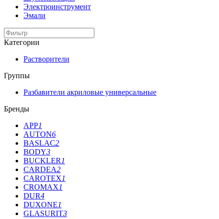
Электроинструмент
Эмали
Категории
Растворители
Группы
Разбавители акриловые универсальные
Бренды
APP
1
AUTON
6
BASLAC
2
BODY
3
BUCKLER
1
CARDEA
2
CAROTEX
1
CROMAX
1
DUR
4
DUXONE
1
GLASURIT
3