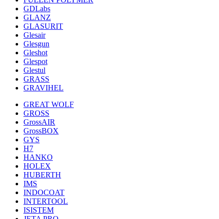
GDLabs
GLANZ
GLASURIT
Glesair
Glesgun
Gleshot
Glespot
Glestul
GRASS
GRAVIHEL
GREAT WOLF
GROSS
GrossAIR
GrossBOX
GYS
H7
HANKO
HOLEX
HUBERTH
IMS
INDOCOAT
INTERTOOL
ISISTEM
JETA PRO