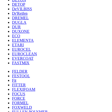
DETOP
DeVILBISS
Dr'Reifen
DREMEL
DUGLA
DUR
DUXONE
ECO
ELEMENTA
ETARI
EUROCEL
EUROCLEAN
EVERCOAT
FASTMIX
FELDER
FESTOOL
Fit
FITTER
FLEXIFOAM
FOCUS
FORCE
FORMEL
FOXWELD
FULLEN POLYMER