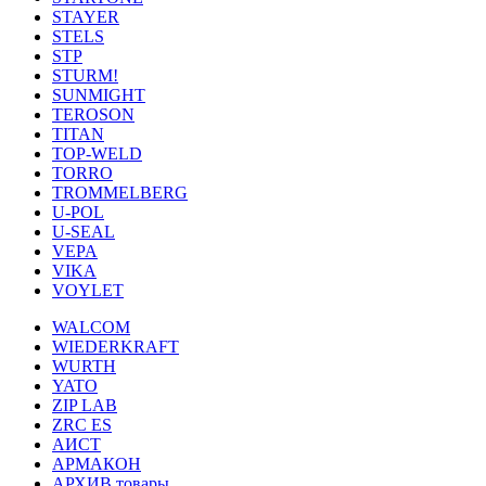
STAYER
STELS
STP
STURM!
SUNMIGHT
TEROSON
TITAN
TOP-WELD
TORRO
TROMMELBERG
U-POL
U-SEAL
VEPA
VIKA
VOYLET
WALCOM
WIEDERKRAFT
WURTH
YATO
ZIP LAB
ZRC ES
АИСТ
АРМАКОН
АРХИВ товары