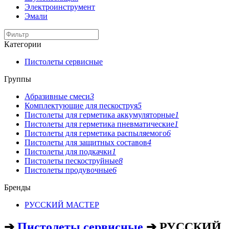
Электроинструмент
Эмали
Категории
Пистолеты сервисные
Группы
Абразивные смеси
3
Комплектующие для пескоструя
5
Пистолеты для герметика аккумуляторные
1
Пистолеты для герметика пневматические
1
Пистолеты для герметика распыляемого
6
Пистолеты для защитных составов
4
Пистолеты для подкачки
1
Пистолеты пескоструйные
8
Пистолеты продувочные
6
Бренды
РУССКИЙ МАСТЕР
➔
Пистолеты сервисные
➔ РУССКИЙ