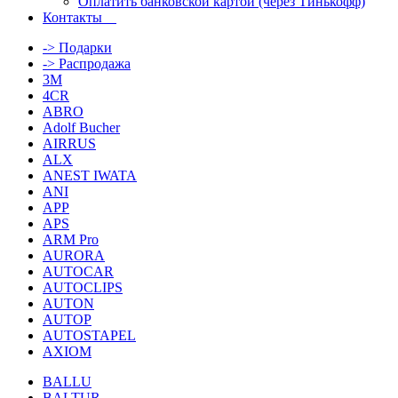
Оплатить банковской картой (через Тинькофф)
Контакты
-> Подарки
-> Распродажа
3M
4CR
ABRO
Adolf Bucher
AIRRUS
ALX
ANEST IWATA
ANI
APP
APS
ARM Pro
AURORA
AUTOCAR
AUTOCLIPS
AUTON
AUTOP
AUTOSTAPEL
AXIOM
BALLU
BALTUR