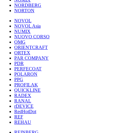
NORDBERG
NORTON
NOVOL
NOVOL Asia
NUMIX
NUOVO CORSO
OMG
ORIENTCRAFT
ORTEX
PAR COMPANY
PDR
PERFECOAT
POLARON
PPG
PROFILAK
QUICKLINE
RADEX
RANAL
rDEVICE
RedHotDot
REF
REHAU
REINBERG