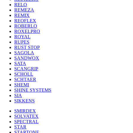
RELO
REMEZA
REMIX
REOFLEX
ROBERLO
ROXELPRO
ROYAL
RUPES
RUST STOP
SAGOLA
SANDWOX
SATA
SCANGRIP
SCHOLL
SCHTAER
SHEMI
SHINE SYSTEMS
SIA
SIKKENS
SMIRDEX
SOLVATEX
SPECTRAL
STAR
STARTONE