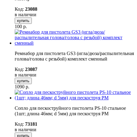
Код:
23088
в наличии
купить
100
р.
Ремнабор для пистолета GS3 (игла/дюза/распылительная
голова/голова с резьбой) комплект сменный
Код:
23087
в наличии
купить
1090
р.
Сопло для пескоструйного пистолета PS-10 стальное
(1шт; длина 46мм; d 5мм) для пескоструя РМ
Код:
73181
в наличии
купить