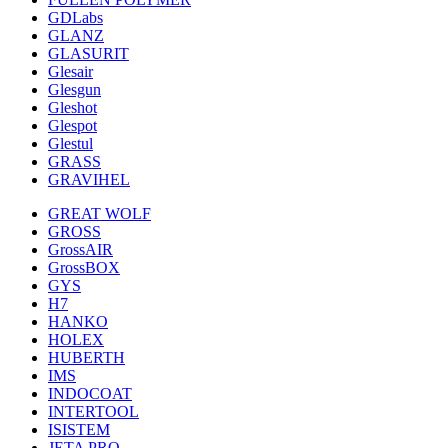
GDLabs
GLANZ
GLASURIT
Glesair
Glesgun
Gleshot
Glespot
Glestul
GRASS
GRAVIHEL
GREAT WOLF
GROSS
GrossAIR
GrossBOX
GYS
H7
HANKO
HOLEX
HUBERTH
IMS
INDOCOAT
INTERTOOL
ISISTEM
JETA PRO