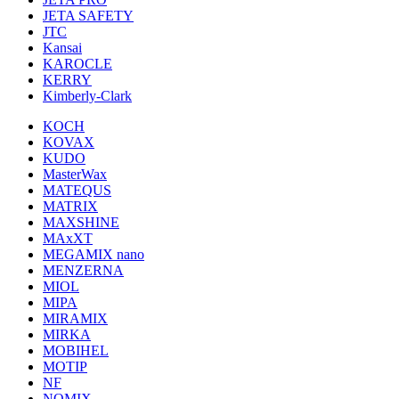
JETA SAFETY
JTC
Kansai
KAROCLE
KERRY
Kimberly-Clark
KOCH
KOVAX
KUDO
MasterWax
MATEQUS
MATRIX
MAXSHINE
MAxXT
MEGAMIX nano
MENZERNA
MIOL
MIPA
MIRAMIX
MIRKA
MOBIHEL
MOTIP
NF
NOMIX