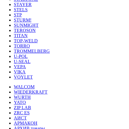
STAYER
STELS
STP
STURM!
SUNMIGHT
TEROSON
TITAN
TOP-WELD
TORRO
TROMMELBERG
U-POL
U-SEAL
VEPA
VIKA
VOYLET
WALCOM
WIEDERKRAFT
WURTH
YATO
ZIP LAB
ZRC ES
АИСТ
АРМАКОН
АРХИВ товары