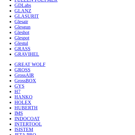
GDLabs
GLANZ
GLASURIT
Glesair
Glesgun
Gleshot
Glespot
Glestul
GRASS
GRAVIHEL
GREAT WOLF
GROSS
GrossAIR
GrossBOX
GYS
H7
HANKO
HOLEX
HUBERTH
IMS
INDOCOAT
INTERTOOL
ISISTEM
JETA PRO