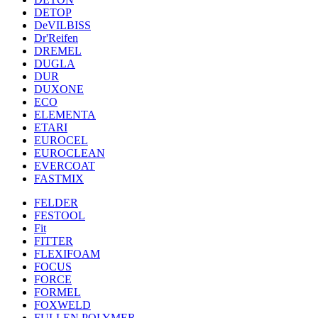
DETOP
DeVILBISS
Dr'Reifen
DREMEL
DUGLA
DUR
DUXONE
ECO
ELEMENTA
ETARI
EUROCEL
EUROCLEAN
EVERCOAT
FASTMIX
FELDER
FESTOOL
Fit
FITTER
FLEXIFOAM
FOCUS
FORCE
FORMEL
FOXWELD
FULLEN POLYMER