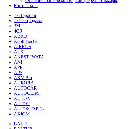
Оплатить банковской картой (через Тинькофф)
Контакты
-> Подарки
-> Распродажа
3M
4CR
ABRO
Adolf Bucher
AIRRUS
ALX
ANEST IWATA
ANI
APP
APS
ARM Pro
AURORA
AUTOCAR
AUTOCLIPS
AUTON
AUTOP
AUTOSTAPEL
AXIOM
BALLU
BALTUR