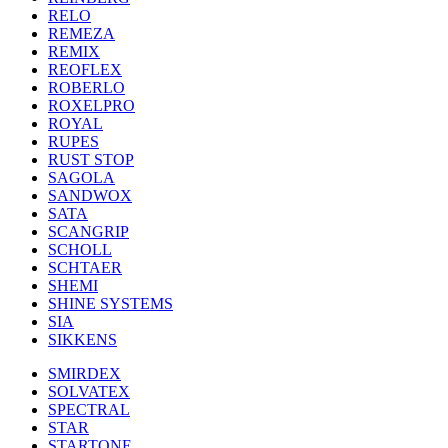
RELO
REMEZA
REMIX
REOFLEX
ROBERLO
ROXELPRO
ROYAL
RUPES
RUST STOP
SAGOLA
SANDWOX
SATA
SCANGRIP
SCHOLL
SCHTAER
SHEMI
SHINE SYSTEMS
SIA
SIKKENS
SMIRDEX
SOLVATEX
SPECTRAL
STAR
STARTONE