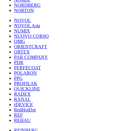
NORDBERG
NORTON
NOVOL
NOVOL Asia
NUMIX
NUOVO CORSO
OMG
ORIENTCRAFT
ORTEX
PAR COMPANY
PDR
PERFECOAT
POLARON
PPG
PROFILAK
QUICKLINE
RADEX
RANAL
rDEVICE
RedHotDot
REF
REHAU
REINBERG