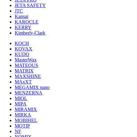
JETA SAFETY
JTC
Kansai
KAROCLE
KERRY
Kimberly-Clark
KOCH
KOVAX
KUDO
MasterWax
MATEQUS
MATRIX
MAXSHINE
MAxXT
MEGAMIX nano
MENZERNA
MIOL
MIPA
MIRAMIX
MIRKA
MOBIHEL
MOTIP
NF
NOMIX