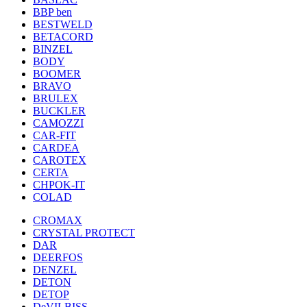
BBP ben
BESTWELD
BETACORD
BINZEL
BODY
BOOMER
BRAVO
BRULEX
BUCKLER
CAMOZZI
CAR-FIT
CARDEA
CAROTEX
CERTA
CHPOK-IT
COLAD
CROMAX
CRYSTAL PROTECT
DAR
DEERFOS
DENZEL
DETON
DETOP
DeVILBISS