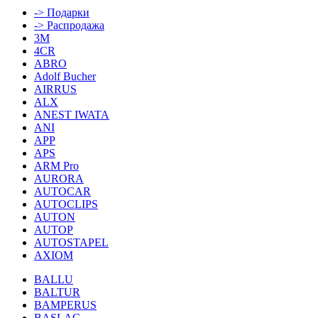
-> Подарки
-> Распродажа
3M
4CR
ABRO
Adolf Bucher
AIRRUS
ALX
ANEST IWATA
ANI
APP
APS
ARM Pro
AURORA
AUTOCAR
AUTOCLIPS
AUTON
AUTOP
AUTOSTAPEL
AXIOM
BALLU
BALTUR
BAMPERUS
BASLAC