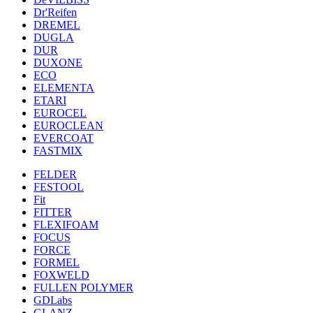
Dr'Reifen
DREMEL
DUGLA
DUR
DUXONE
ECO
ELEMENTA
ETARI
EUROCEL
EUROCLEAN
EVERCOAT
FASTMIX
FELDER
FESTOOL
Fit
FITTER
FLEXIFOAM
FOCUS
FORCE
FORMEL
FOXWELD
FULLEN POLYMER
GDLabs
GLANZ