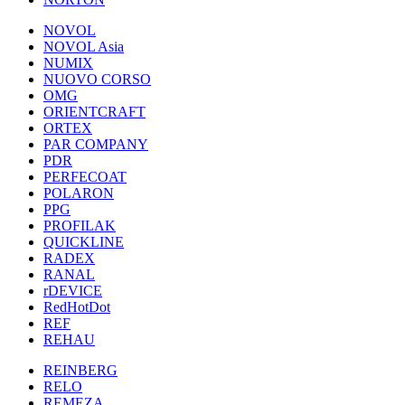
NOVOL
NOVOL Asia
NUMIX
NUOVO CORSO
OMG
ORIENTCRAFT
ORTEX
PAR COMPANY
PDR
PERFECOAT
POLARON
PPG
PROFILAK
QUICKLINE
RADEX
RANAL
rDEVICE
RedHotDot
REF
REHAU
REINBERG
RELO
REMEZA