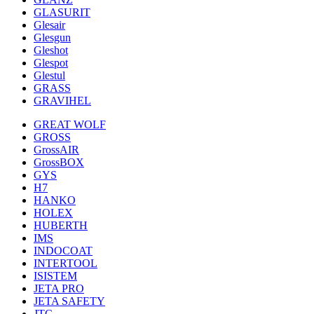
GLASURIT
Glesair
Glesgun
Gleshot
Glespot
Glestul
GRASS
GRAVIHEL
GREAT WOLF
GROSS
GrossAIR
GrossBOX
GYS
H7
HANKO
HOLEX
HUBERTH
IMS
INDOCOAT
INTERTOOL
ISISTEM
JETA PRO
JETA SAFETY
JTC