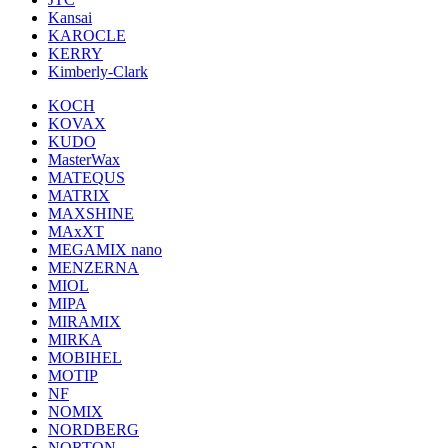
Kansai
KAROCLE
KERRY
Kimberly-Clark
KOCH
KOVAX
KUDO
MasterWax
MATEQUS
MATRIX
MAXSHINE
MAxXT
MEGAMIX nano
MENZERNA
MIOL
MIPA
MIRAMIX
MIRKA
MOBIHEL
MOTIP
NF
NOMIX
NORDBERG
NORTON