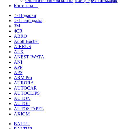
Оплатить банковской картой (через Тинькофф)
Контакты
-> Подарки
-> Распродажа
3M
4CR
ABRO
Adolf Bucher
AIRRUS
ALX
ANEST IWATA
ANI
APP
APS
ARM Pro
AURORA
AUTOCAR
AUTOCLIPS
AUTON
AUTOP
AUTOSTAPEL
AXIOM
BALLU
BALTUR