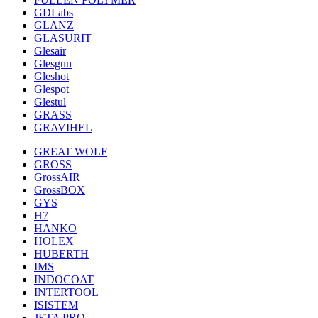
GDLabs
GLANZ
GLASURIT
Glesair
Glesgun
Gleshot
Glespot
Glestul
GRASS
GRAVIHEL
GREAT WOLF
GROSS
GrossAIR
GrossBOX
GYS
H7
HANKO
HOLEX
HUBERTH
IMS
INDOCOAT
INTERTOOL
ISISTEM
JETA PRO