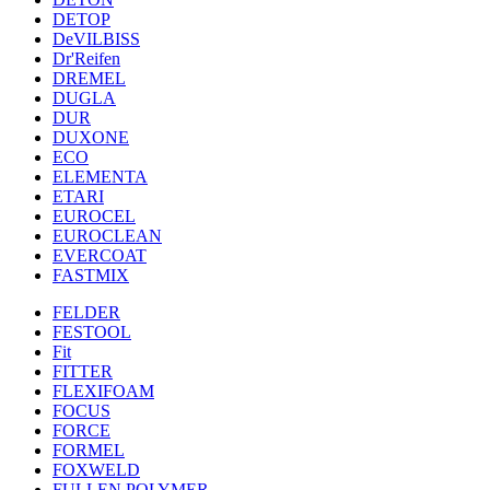
DETOP
DeVILBISS
Dr'Reifen
DREMEL
DUGLA
DUR
DUXONE
ECO
ELEMENTA
ETARI
EUROCEL
EUROCLEAN
EVERCOAT
FASTMIX
FELDER
FESTOOL
Fit
FITTER
FLEXIFOAM
FOCUS
FORCE
FORMEL
FOXWELD
FULLEN POLYMER