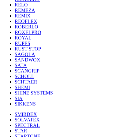
RELO
REMEZA
REMIX
REOFLEX
ROBERLO
ROXELPRO
ROYAL
RUPES
RUST STOP
SAGOLA
SANDWOX
SATA
SCANGRIP
SCHOLL
SCHTAER
SHEMI
SHINE SYSTEMS
SIA
SIKKENS
SMIRDEX
SOLVATEX
SPECTRAL
STAR
STARTONE