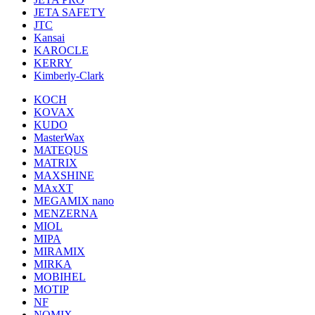
JETA SAFETY
JTC
Kansai
KAROCLE
KERRY
Kimberly-Clark
KOCH
KOVAX
KUDO
MasterWax
MATEQUS
MATRIX
MAXSHINE
MAxXT
MEGAMIX nano
MENZERNA
MIOL
MIPA
MIRAMIX
MIRKA
MOBIHEL
MOTIP
NF
NOMIX