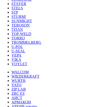
STAYER
STELS
STP
STURM!
SUNMIGHT
TEROSON
TITAN
TOP-WELD
TORRO
TROMMELBERG
U-POL
U-SEAL
VEPA
VIKA
VOYLET
WALCOM
WIEDERKRAFT
WURTH
YATO
ZIP LAB
ZRC ES
АИСТ
АРМАКОН
АРХИВ товары