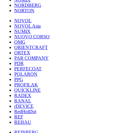
NORDBERG
NORTON
NOVOL
NOVOL Asia
NUMIX
NUOVO CORSO
OMG
ORIENTCRAFT
ORTEX
PAR COMPANY
PDR
PERFECOAT
POLARON
PPG
PROFILAK
QUICKLINE
RADEX
RANAL
rDEVICE
RedHotDot
REF
REHAU
REINBERG