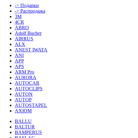
-> Подарки
-> Распродажа
3M
4CR
ABRO
Adolf Bucher
AIRRUS
ALX
ANEST IWATA
ANI
APP
APS
ARM Pro
AURORA
AUTOCAR
AUTOCLIPS
AUTON
AUTOP
AUTOSTAPEL
AXIOM
BALLU
BALTUR
BAMPERUS
BASLAC