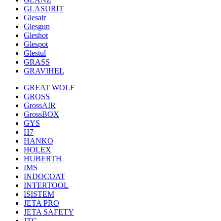
GLASURIT
Glesair
Glesgun
Gleshot
Glespot
Glestul
GRASS
GRAVIHEL
GREAT WOLF
GROSS
GrossAIR
GrossBOX
GYS
H7
HANKO
HOLEX
HUBERTH
IMS
INDOCOAT
INTERTOOL
ISISTEM
JETA PRO
JETA SAFETY
JTC