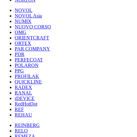
NOVOL
NOVOL Asia
NUMIX
NUOVO CORSO
OMG
ORIENTCRAFT
ORTEX
PAR COMPANY
PDR
PERFECOAT
POLARON
PPG
PROFILAK
QUICKLINE
RADEX
RANAL
rDEVICE
RedHotDot
REF
REHAU
REINBERG
RELO
REMEZA