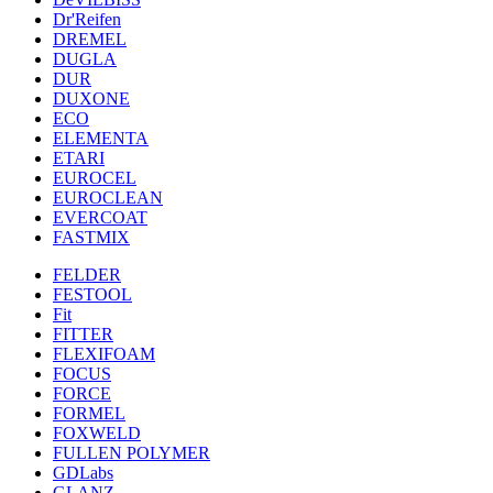
Dr'Reifen
DREMEL
DUGLA
DUR
DUXONE
ECO
ELEMENTA
ETARI
EUROCEL
EUROCLEAN
EVERCOAT
FASTMIX
FELDER
FESTOOL
Fit
FITTER
FLEXIFOAM
FOCUS
FORCE
FORMEL
FOXWELD
FULLEN POLYMER
GDLabs
GLANZ