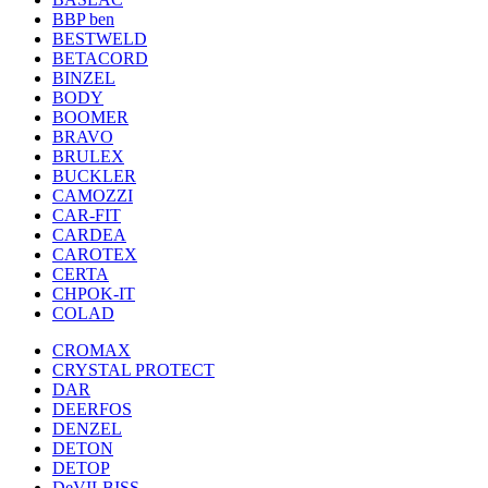
BBP ben
BESTWELD
BETACORD
BINZEL
BODY
BOOMER
BRAVO
BRULEX
BUCKLER
CAMOZZI
CAR-FIT
CARDEA
CAROTEX
CERTA
CHPOK-IT
COLAD
CROMAX
CRYSTAL PROTECT
DAR
DEERFOS
DENZEL
DETON
DETOP
DeVILBISS