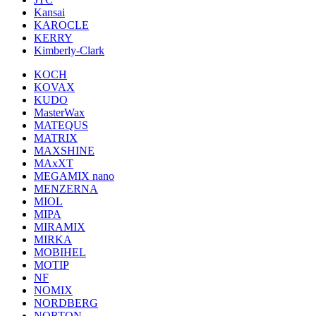
Kansai
KAROCLE
KERRY
Kimberly-Clark
KOCH
KOVAX
KUDO
MasterWax
MATEQUS
MATRIX
MAXSHINE
MAxXT
MEGAMIX nano
MENZERNA
MIOL
MIPA
MIRAMIX
MIRKA
MOBIHEL
MOTIP
NF
NOMIX
NORDBERG
NORTON