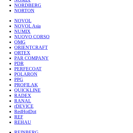
NORDBERG
NORTON
NOVOL
NOVOL Asia
NUMIX
NUOVO CORSO
OMG
ORIENTCRAFT
ORTEX
PAR COMPANY
PDR
PERFECOAT
POLARON
PPG
PROFILAK
QUICKLINE
RADEX
RANAL
rDEVICE
RedHotDot
REF
REHAU
REINBERG