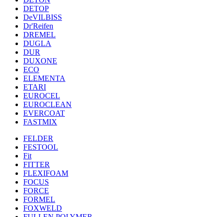
DETOP
DeVILBISS
Dr'Reifen
DREMEL
DUGLA
DUR
DUXONE
ECO
ELEMENTA
ETARI
EUROCEL
EUROCLEAN
EVERCOAT
FASTMIX
FELDER
FESTOOL
Fit
FITTER
FLEXIFOAM
FOCUS
FORCE
FORMEL
FOXWELD
FULLEN POLYMER