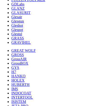
GDLabs
GLANZ
GLASURIT
Glesair
Glesgun
Gleshot
Glespot
Glestul
GRASS
GRAVIHEL
GREAT WOLF
GROSS
GrossAIR
GrossBOX
GYS
H7
HANKO
HOLEX
HUBERTH
IMS
INDOCOAT
INTERTOOL
ISISTEM
JETA PRO