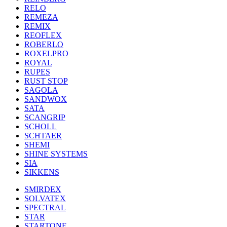
RELO
REMEZA
REMIX
REOFLEX
ROBERLO
ROXELPRO
ROYAL
RUPES
RUST STOP
SAGOLA
SANDWOX
SATA
SCANGRIP
SCHOLL
SCHTAER
SHEMI
SHINE SYSTEMS
SIA
SIKKENS
SMIRDEX
SOLVATEX
SPECTRAL
STAR
STARTONE