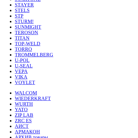
STAYER
STELS
STP
STURM!
SUNMIGHT
TEROSON
TITAN
TOP-WELD
TORRO
TROMMELBERG
U-POL
U-SEAL
VEPA
VIKA
VOYLET
WALCOM
WIEDERKRAFT
WURTH
YATO
ZIP LAB
ZRC ES
АИСТ
АРМАКОН
АРХИВ товары