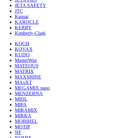
JETA SAFETY
JTC
Kansai
KAROCLE
KERRY
Kimberly-Clark
KOCH
KOVAX
KUDO
MasterWax
MATEQUS
MATRIX
MAXSHINE
MAxXT
MEGAMIX nano
MENZERNA
MIOL
MIPA
MIRAMIX
MIRKA
MOBIHEL
MOTIP
NF
NOMIX