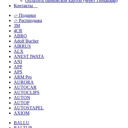
Оплатить банковской картой (через Тинькофф)
Контакты
-> Подарки
-> Распродажа
3M
4CR
ABRO
Adolf Bucher
AIRRUS
ALX
ANEST IWATA
ANI
APP
APS
ARM Pro
AURORA
AUTOCAR
AUTOCLIPS
AUTON
AUTOP
AUTOSTAPEL
AXIOM
BALLU
BALTUR