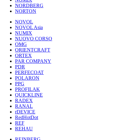
NORDBERG
NORTON
NOVOL
NOVOL Asia
NUMIX
NUOVO CORSO
OMG
ORIENTCRAFT
ORTEX
PAR COMPANY
PDR
PERFECOAT
POLARON
PPG
PROFILAK
QUICKLINE
RADEX
RANAL
rDEVICE
RedHotDot
REF
REHAU
REINBERG