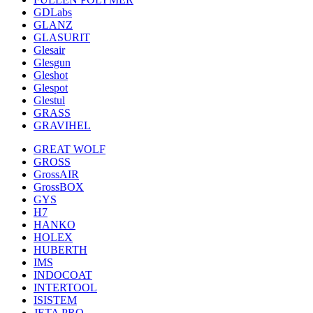
GDLabs
GLANZ
GLASURIT
Glesair
Glesgun
Gleshot
Glespot
Glestul
GRASS
GRAVIHEL
GREAT WOLF
GROSS
GrossAIR
GrossBOX
GYS
H7
HANKO
HOLEX
HUBERTH
IMS
INDOCOAT
INTERTOOL
ISISTEM
JETA PRO