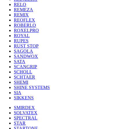
RELO
REMEZA
REMIX
REOFLEX
ROBERLO
ROXELPRO
ROYAL
RUPES
RUST STOP
SAGOLA
SANDWOX
SATA
SCANGRIP
SCHOLL
SCHTAER
SHEMI
SHINE SYSTEMS
SIA
SIKKENS
SMIRDEX
SOLVATEX
SPECTRAL
STAR
STARTONE