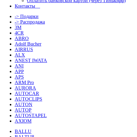
Оплатить банковской картой (через Тинькофф)
Контакты
-> Подарки
-> Распродажа
3M
4CR
ABRO
Adolf Bucher
AIRRUS
ALX
ANEST IWATA
ANI
APP
APS
ARM Pro
AURORA
AUTOCAR
AUTOCLIPS
AUTON
AUTOP
AUTOSTAPEL
AXIOM
BALLU
BALTUR