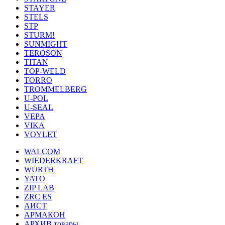
STAYER
STELS
STP
STURM!
SUNMIGHT
TEROSON
TITAN
TOP-WELD
TORRO
TROMMELBERG
U-POL
U-SEAL
VEPA
VIKA
VOYLET
WALCOM
WIEDERKRAFT
WURTH
YATO
ZIP LAB
ZRC ES
АИСТ
АРМАКОН
АРХИВ товары