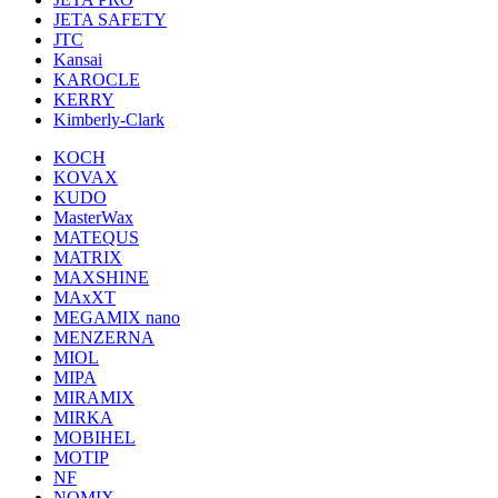
JETA SAFETY
JTC
Kansai
KAROCLE
KERRY
Kimberly-Clark
KOCH
KOVAX
KUDO
MasterWax
MATEQUS
MATRIX
MAXSHINE
MAxXT
MEGAMIX nano
MENZERNA
MIOL
MIPA
MIRAMIX
MIRKA
MOBIHEL
MOTIP
NF
NOMIX