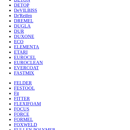
DETOP
DeVILBISS
Dr'Reifen
DREMEL
DUGLA
DUR
DUXONE
ECO
ELEMENTA
ETARI
EUROCEL
EUROCLEAN
EVERCOAT
FASTMIX
FELDER
FESTOOL
Fit
FITTER
FLEXIFOAM
FOCUS
FORCE
FORMEL
FOXWELD
FULLEN POLYMER