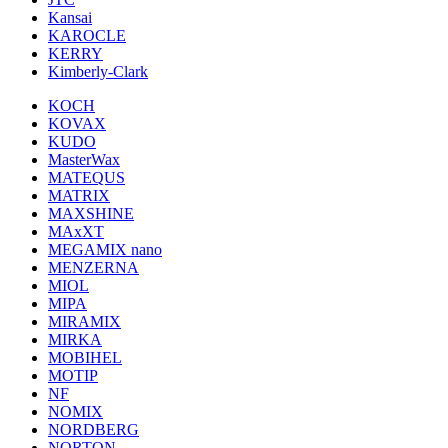
Kansai
KAROCLE
KERRY
Kimberly-Clark
KOCH
KOVAX
KUDO
MasterWax
MATEQUS
MATRIX
MAXSHINE
MAxXT
MEGAMIX nano
MENZERNA
MIOL
MIPA
MIRAMIX
MIRKA
MOBIHEL
MOTIP
NF
NOMIX
NORDBERG
NORTON