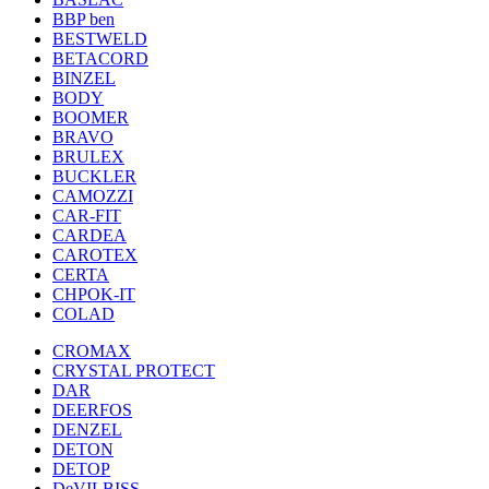
BBP ben
BESTWELD
BETACORD
BINZEL
BODY
BOOMER
BRAVO
BRULEX
BUCKLER
CAMOZZI
CAR-FIT
CARDEA
CAROTEX
CERTA
CHPOK-IT
COLAD
CROMAX
CRYSTAL PROTECT
DAR
DEERFOS
DENZEL
DETON
DETOP
DeVILBISS