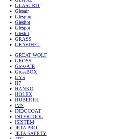
GLASURIT
Glesair
Glesgun
Gleshot
Glespot
Glestul
GRASS
GRAVIHEL
GREAT WOLF
GROSS
GrossAIR
GrossBOX
GYS
H7
HANKO
HOLEX
HUBERTH
IMS
INDOCOAT
INTERTOOL
ISISTEM
JETA PRO
JETA SAFETY
JTC