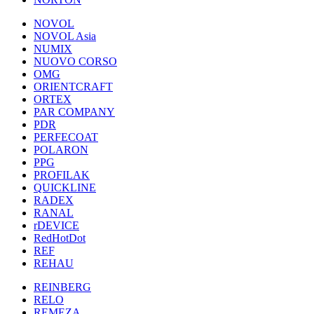
NOVOL
NOVOL Asia
NUMIX
NUOVO CORSO
OMG
ORIENTCRAFT
ORTEX
PAR COMPANY
PDR
PERFECOAT
POLARON
PPG
PROFILAK
QUICKLINE
RADEX
RANAL
rDEVICE
RedHotDot
REF
REHAU
REINBERG
RELO
REMEZA