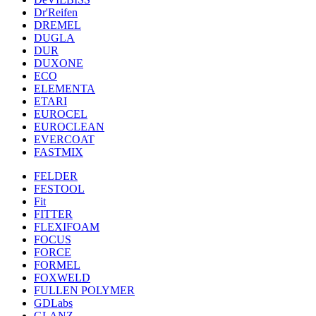
Dr'Reifen
DREMEL
DUGLA
DUR
DUXONE
ECO
ELEMENTA
ETARI
EUROCEL
EUROCLEAN
EVERCOAT
FASTMIX
FELDER
FESTOOL
Fit
FITTER
FLEXIFOAM
FOCUS
FORCE
FORMEL
FOXWELD
FULLEN POLYMER
GDLabs
GLANZ