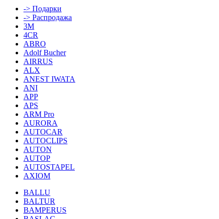
-> Подарки
-> Распродажа
3M
4CR
ABRO
Adolf Bucher
AIRRUS
ALX
ANEST IWATA
ANI
APP
APS
ARM Pro
AURORA
AUTOCAR
AUTOCLIPS
AUTON
AUTOP
AUTOSTAPEL
AXIOM
BALLU
BALTUR
BAMPERUS
BASLAC