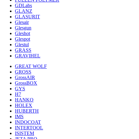
GDLabs
GLANZ
GLASURIT
Glesair
Glesgun
Gleshot
Glespot
Glestul
GRASS
GRAVIHEL
GREAT WOLF
GROSS
GrossAIR
GrossBOX
GYS
H7
HANKO
HOLEX
HUBERTH
IMS
INDOCOAT
INTERTOOL
ISISTEM
JETA PRO