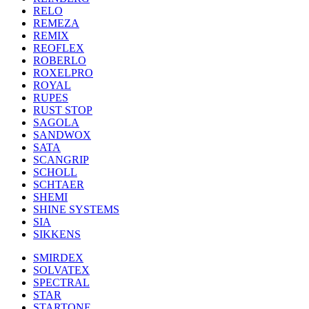
RELO
REMEZA
REMIX
REOFLEX
ROBERLO
ROXELPRO
ROYAL
RUPES
RUST STOP
SAGOLA
SANDWOX
SATA
SCANGRIP
SCHOLL
SCHTAER
SHEMI
SHINE SYSTEMS
SIA
SIKKENS
SMIRDEX
SOLVATEX
SPECTRAL
STAR
STARTONE