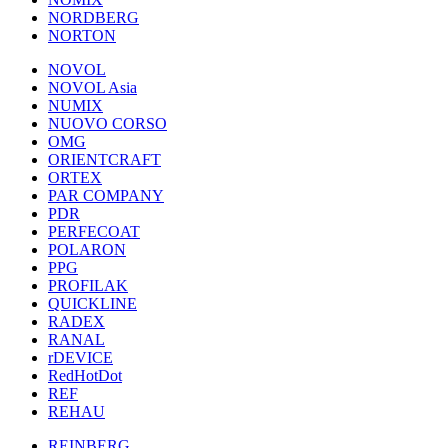
NORDBERG
NORTON
NOVOL
NOVOL Asia
NUMIX
NUOVO CORSO
OMG
ORIENTCRAFT
ORTEX
PAR COMPANY
PDR
PERFECOAT
POLARON
PPG
PROFILAK
QUICKLINE
RADEX
RANAL
rDEVICE
RedHotDot
REF
REHAU
REINBERG