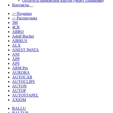
Оплатить банковской картой (через Тинькофф)
Контакты
-> Подарки
-> Распродажа
3M
4CR
ABRO
Adolf Bucher
AIRRUS
ALX
ANEST IWATA
ANI
APP
APS
ARM Pro
AURORA
AUTOCAR
AUTOCLIPS
AUTON
AUTOP
AUTOSTAPEL
AXIOM
BALLU
BALTUR