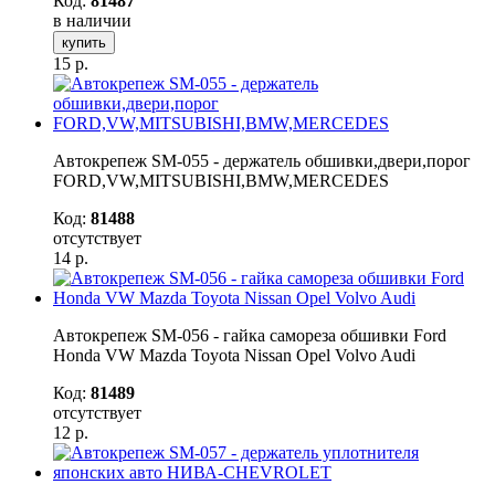
Код:
81487
в наличии
купить
15
р.
Автокрепеж SM-055 - держатель обшивки,двери,порог
FORD,VW,MITSUBISHI,BMW,MERCEDES
Код:
81488
отсутствует
14
р.
Автокрепеж SM-056 - гайка самореза обшивки Ford
Honda VW Mazda Toyota Nissan Opel Volvo Audi
Код:
81489
отсутствует
12
р.