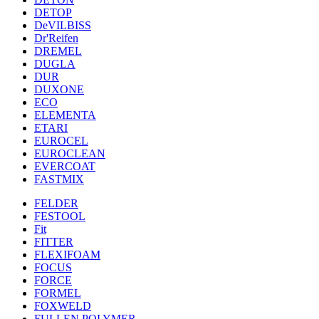
DETOP
DeVILBISS
Dr'Reifen
DREMEL
DUGLA
DUR
DUXONE
ECO
ELEMENTA
ETARI
EUROCEL
EUROCLEAN
EVERCOAT
FASTMIX
FELDER
FESTOOL
Fit
FITTER
FLEXIFOAM
FOCUS
FORCE
FORMEL
FOXWELD
FULLEN POLYMER