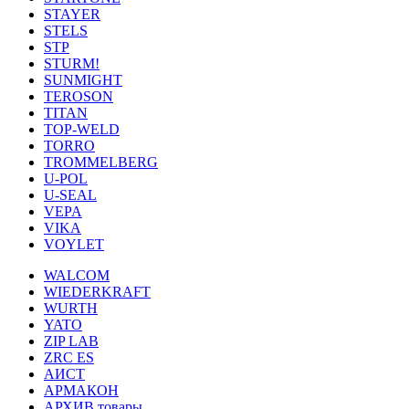
STAYER
STELS
STP
STURM!
SUNMIGHT
TEROSON
TITAN
TOP-WELD
TORRO
TROMMELBERG
U-POL
U-SEAL
VEPA
VIKA
VOYLET
WALCOM
WIEDERKRAFT
WURTH
YATO
ZIP LAB
ZRC ES
АИСТ
АРМАКОН
АРХИВ товары