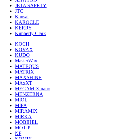
JETA SAFETY
JTC
Kansai
KAROCLE
KERRY
Kimberly-Clark
KOCH
KOVAX
KUDO
MasterWax
MATEQUS
MATRIX
MAXSHINE
MAxXT
MEGAMIX nano
MENZERNA
MIOL
MIPA
MIRAMIX
MIRKA
MOBIHEL
MOTIP
NF
NOMIX