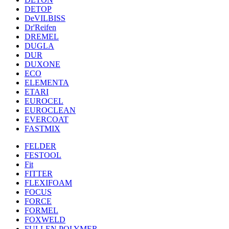
DETOP
DeVILBISS
Dr'Reifen
DREMEL
DUGLA
DUR
DUXONE
ECO
ELEMENTA
ETARI
EUROCEL
EUROCLEAN
EVERCOAT
FASTMIX
FELDER
FESTOOL
Fit
FITTER
FLEXIFOAM
FOCUS
FORCE
FORMEL
FOXWELD
FULLEN POLYMER