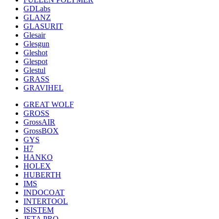
GDLabs
GLANZ
GLASURIT
Glesair
Glesgun
Gleshot
Glespot
Glestul
GRASS
GRAVIHEL
GREAT WOLF
GROSS
GrossAIR
GrossBOX
GYS
H7
HANKO
HOLEX
HUBERTH
IMS
INDOCOAT
INTERTOOL
ISISTEM
JETA PRO