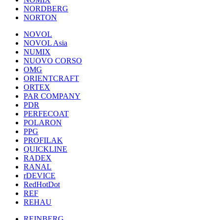
NORDBERG
NORTON
NOVOL
NOVOL Asia
NUMIX
NUOVO CORSO
OMG
ORIENTCRAFT
ORTEX
PAR COMPANY
PDR
PERFECOAT
POLARON
PPG
PROFILAK
QUICKLINE
RADEX
RANAL
rDEVICE
RedHotDot
REF
REHAU
REINBERG