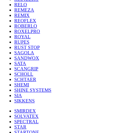
RELO
REMEZA
REMIX
REOFLEX
ROBERLO
ROXELPRO
ROYAL
RUPES
RUST STOP
SAGOLA
SANDWOX
SATA
SCANGRIP
SCHOLL
SCHTAER
SHEMI
SHINE SYSTEMS
SIA
SIKKENS
SMIRDEX
SOLVATEX
SPECTRAL
STAR
STARTONE