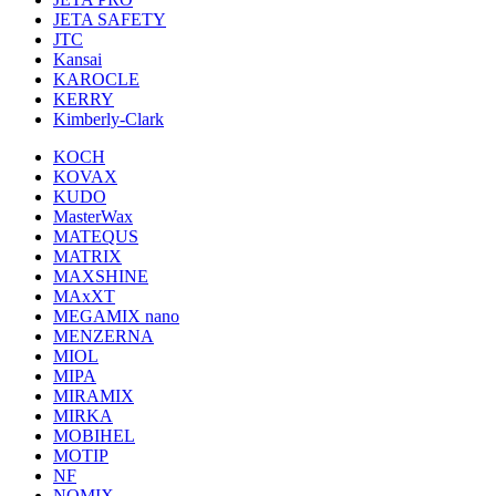
JETA SAFETY
JTC
Kansai
KAROCLE
KERRY
Kimberly-Clark
KOCH
KOVAX
KUDO
MasterWax
MATEQUS
MATRIX
MAXSHINE
MAxXT
MEGAMIX nano
MENZERNA
MIOL
MIPA
MIRAMIX
MIRKA
MOBIHEL
MOTIP
NF
NOMIX