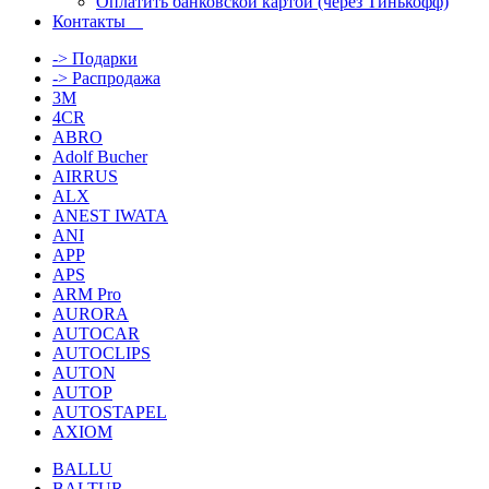
Оплатить банковской картой (через Тинькофф)
Контакты
-> Подарки
-> Распродажа
3M
4CR
ABRO
Adolf Bucher
AIRRUS
ALX
ANEST IWATA
ANI
APP
APS
ARM Pro
AURORA
AUTOCAR
AUTOCLIPS
AUTON
AUTOP
AUTOSTAPEL
AXIOM
BALLU
BALTUR