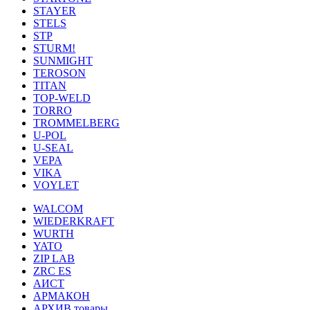
STAYER
STELS
STP
STURM!
SUNMIGHT
TEROSON
TITAN
TOP-WELD
TORRO
TROMMELBERG
U-POL
U-SEAL
VEPA
VIKA
VOYLET
WALCOM
WIEDERKRAFT
WURTH
YATO
ZIP LAB
ZRC ES
АИСТ
АРМАКОН
АРХИВ товары