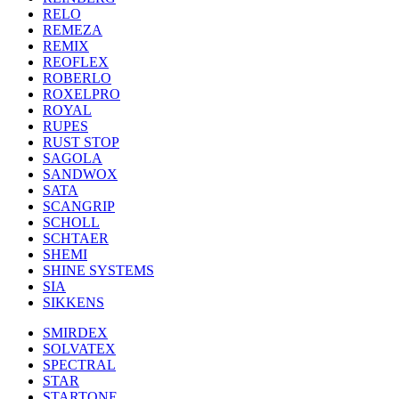
RELO
REMEZA
REMIX
REOFLEX
ROBERLO
ROXELPRO
ROYAL
RUPES
RUST STOP
SAGOLA
SANDWOX
SATA
SCANGRIP
SCHOLL
SCHTAER
SHEMI
SHINE SYSTEMS
SIA
SIKKENS
SMIRDEX
SOLVATEX
SPECTRAL
STAR
STARTONE