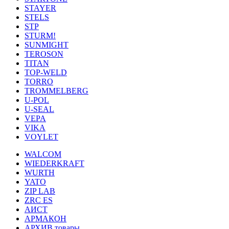
STAYER
STELS
STP
STURM!
SUNMIGHT
TEROSON
TITAN
TOP-WELD
TORRO
TROMMELBERG
U-POL
U-SEAL
VEPA
VIKA
VOYLET
WALCOM
WIEDERKRAFT
WURTH
YATO
ZIP LAB
ZRC ES
АИСТ
АРМАКОН
АРХИВ товары