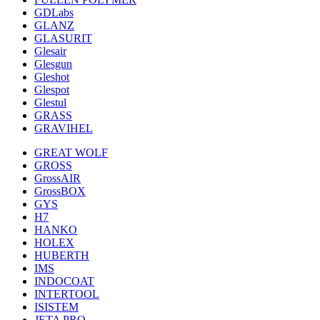
GDLabs
GLANZ
GLASURIT
Glesair
Glesgun
Gleshot
Glespot
Glestul
GRASS
GRAVIHEL
GREAT WOLF
GROSS
GrossAIR
GrossBOX
GYS
H7
HANKO
HOLEX
HUBERTH
IMS
INDOCOAT
INTERTOOL
ISISTEM
JETA PRO