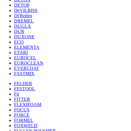
DETOP
DeVILBISS
Dr'Reifen
DREMEL
DUGLA
DUR
DUXONE
ECO
ELEMENTA
ETARI
EUROCEL
EUROCLEAN
EVERCOAT
FASTMIX
FELDER
FESTOOL
Fit
FITTER
FLEXIFOAM
FOCUS
FORCE
FORMEL
FOXWELD
FULLEN POLYMER