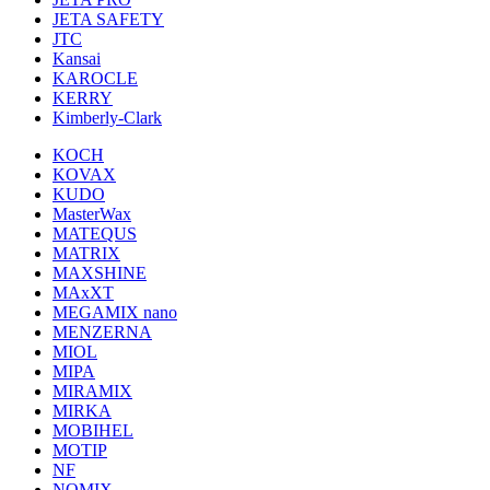
JETA SAFETY
JTC
Kansai
KAROCLE
KERRY
Kimberly-Clark
KOCH
KOVAX
KUDO
MasterWax
MATEQUS
MATRIX
MAXSHINE
MAxXT
MEGAMIX nano
MENZERNA
MIOL
MIPA
MIRAMIX
MIRKA
MOBIHEL
MOTIP
NF
NOMIX