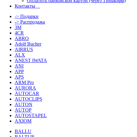
Оплатить банковской картой (через Тинькофф)
Контакты
-> Подарки
-> Распродажа
3M
4CR
ABRO
Adolf Bucher
AIRRUS
ALX
ANEST IWATA
ANI
APP
APS
ARM Pro
AURORA
AUTOCAR
AUTOCLIPS
AUTON
AUTOP
AUTOSTAPEL
AXIOM
BALLU
BALTUR