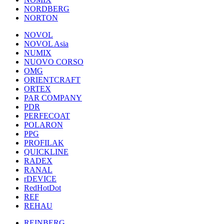
NORDBERG
NORTON
NOVOL
NOVOL Asia
NUMIX
NUOVO CORSO
OMG
ORIENTCRAFT
ORTEX
PAR COMPANY
PDR
PERFECOAT
POLARON
PPG
PROFILAK
QUICKLINE
RADEX
RANAL
rDEVICE
RedHotDot
REF
REHAU
REINBERG