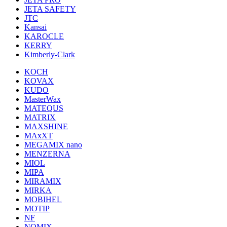
JETA SAFETY
JTC
Kansai
KAROCLE
KERRY
Kimberly-Clark
KOCH
KOVAX
KUDO
MasterWax
MATEQUS
MATRIX
MAXSHINE
MAxXT
MEGAMIX nano
MENZERNA
MIOL
MIPA
MIRAMIX
MIRKA
MOBIHEL
MOTIP
NF
NOMIX