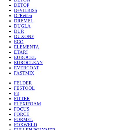
DETOP
DeVILBISS
Dr'Reifen
DREMEL
DUGLA
DUR
DUXONE
ECO
ELEMENTA
ETARI
EUROCEL
EUROCLEAN
EVERCOAT
FASTMIX
FELDER
FESTOOL
Fit
FITTER
FLEXIFOAM
FOCUS
FORCE
FORMEL
FOXWELD
FULLEN POLYMER