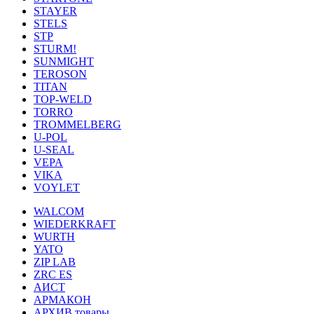
STAYER
STELS
STP
STURM!
SUNMIGHT
TEROSON
TITAN
TOP-WELD
TORRO
TROMMELBERG
U-POL
U-SEAL
VEPA
VIKA
VOYLET
WALCOM
WIEDERKRAFT
WURTH
YATO
ZIP LAB
ZRC ES
АИСТ
АРМАКОН
АРХИВ товары