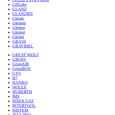
GDLabs
GLANZ
GLASURIT
Glesair
Glesgun
Gleshot
Glespot
Glestul
GRASS
GRAVIHEL
GREAT WOLF
GROSS
GrossAIR
GrossBOX
GYS
H7
HANKO
HOLEX
HUBERTH
IMS
INDOCOAT
INTERTOOL
ISISTEM
JETA PRO