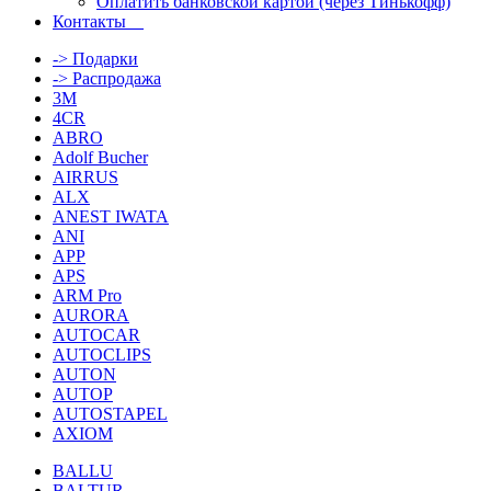
Оплатить банковской картой (через Тинькофф)
Контакты
-> Подарки
-> Распродажа
3M
4CR
ABRO
Adolf Bucher
AIRRUS
ALX
ANEST IWATA
ANI
APP
APS
ARM Pro
AURORA
AUTOCAR
AUTOCLIPS
AUTON
AUTOP
AUTOSTAPEL
AXIOM
BALLU
BALTUR