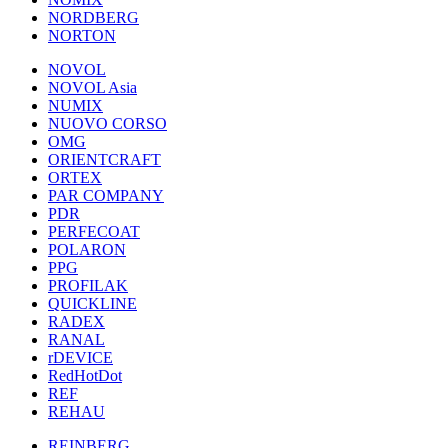
NORDBERG
NORTON
NOVOL
NOVOL Asia
NUMIX
NUOVO CORSO
OMG
ORIENTCRAFT
ORTEX
PAR COMPANY
PDR
PERFECOAT
POLARON
PPG
PROFILAK
QUICKLINE
RADEX
RANAL
rDEVICE
RedHotDot
REF
REHAU
REINBERG