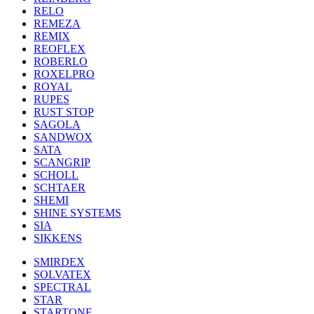
RELO
REMEZA
REMIX
REOFLEX
ROBERLO
ROXELPRO
ROYAL
RUPES
RUST STOP
SAGOLA
SANDWOX
SATA
SCANGRIP
SCHOLL
SCHTAER
SHEMI
SHINE SYSTEMS
SIA
SIKKENS
SMIRDEX
SOLVATEX
SPECTRAL
STAR
STARTONE