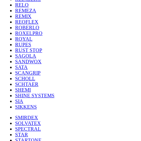
RELO
REMEZA
REMIX
REOFLEX
ROBERLO
ROXELPRO
ROYAL
RUPES
RUST STOP
SAGOLA
SANDWOX
SATA
SCANGRIP
SCHOLL
SCHTAER
SHEMI
SHINE SYSTEMS
SIA
SIKKENS
SMIRDEX
SOLVATEX
SPECTRAL
STAR
STARTONE