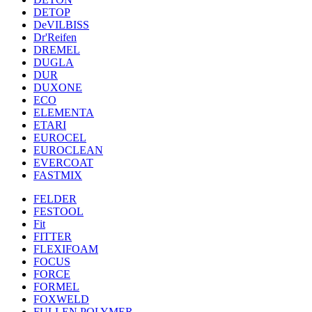
DETOP
DeVILBISS
Dr'Reifen
DREMEL
DUGLA
DUR
DUXONE
ECO
ELEMENTA
ETARI
EUROCEL
EUROCLEAN
EVERCOAT
FASTMIX
FELDER
FESTOOL
Fit
FITTER
FLEXIFOAM
FOCUS
FORCE
FORMEL
FOXWELD
FULLEN POLYMER