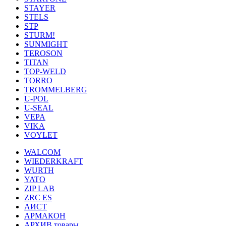
STAYER
STELS
STP
STURM!
SUNMIGHT
TEROSON
TITAN
TOP-WELD
TORRO
TROMMELBERG
U-POL
U-SEAL
VEPA
VIKA
VOYLET
WALCOM
WIEDERKRAFT
WURTH
YATO
ZIP LAB
ZRC ES
АИСТ
АРМАКОН
АРХИВ товары