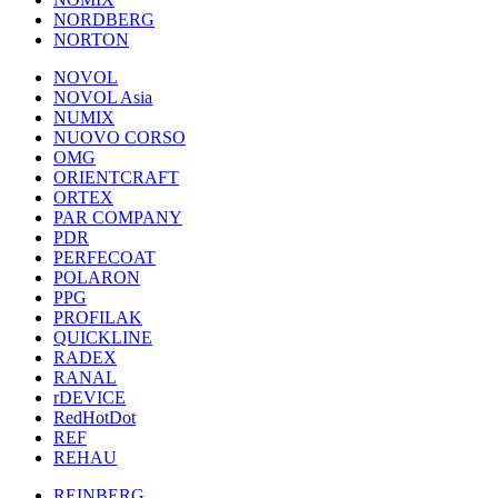
NORDBERG
NORTON
NOVOL
NOVOL Asia
NUMIX
NUOVO CORSO
OMG
ORIENTCRAFT
ORTEX
PAR COMPANY
PDR
PERFECOAT
POLARON
PPG
PROFILAK
QUICKLINE
RADEX
RANAL
rDEVICE
RedHotDot
REF
REHAU
REINBERG