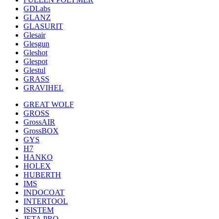
GDLabs
GLANZ
GLASURIT
Glesair
Glesgun
Gleshot
Glespot
Glestul
GRASS
GRAVIHEL
GREAT WOLF
GROSS
GrossAIR
GrossBOX
GYS
H7
HANKO
HOLEX
HUBERTH
IMS
INDOCOAT
INTERTOOL
ISISTEM
JETA PRO