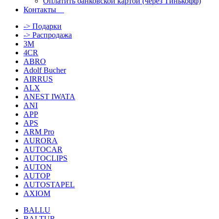
Оплатить банковской картой (через Тинькофф)
Контакты
-> Подарки
-> Распродажа
3M
4CR
ABRO
Adolf Bucher
AIRRUS
ALX
ANEST IWATA
ANI
APP
APS
ARM Pro
AURORA
AUTOCAR
AUTOCLIPS
AUTON
AUTOP
AUTOSTAPEL
AXIOM
BALLU
BALTUR