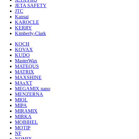
JETA SAFETY
JTC
Kansai
KAROCLE
KERRY
Kimberly-Clark
KOCH
KOVAX
KUDO
MasterWax
MATEQUS
MATRIX
MAXSHINE
MAxXT
MEGAMIX nano
MENZERNA
MIOL
MIPA
MIRAMIX
MIRKA
MOBIHEL
MOTIP
NF
NOMIX