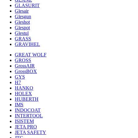
GLASURIT
Glesair
Glesgun
Gleshot
Glespot
Glestul
GRASS
GRAVIHEL
GREAT WOLF
GROSS
GrossAIR
GrossBOX
GYS
H7
HANKO
HOLEX
HUBERTH
IMS
INDOCOAT
INTERTOOL
ISISTEM
JETA PRO
JETA SAFETY
JTC