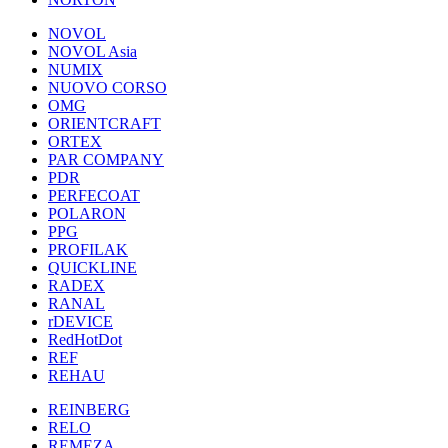
NOVOL
NOVOL Asia
NUMIX
NUOVO CORSO
OMG
ORIENTCRAFT
ORTEX
PAR COMPANY
PDR
PERFECOAT
POLARON
PPG
PROFILAK
QUICKLINE
RADEX
RANAL
rDEVICE
RedHotDot
REF
REHAU
REINBERG
RELO
REMEZA