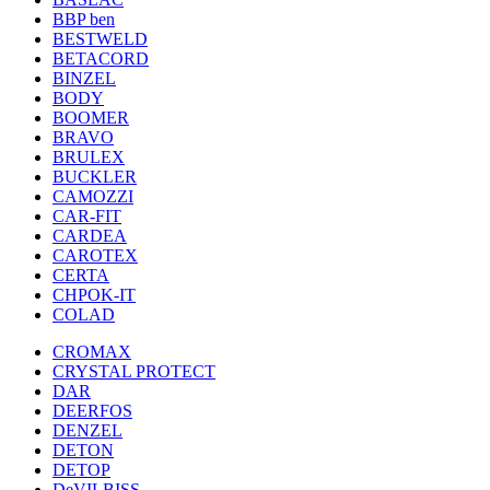
BBP ben
BESTWELD
BETACORD
BINZEL
BODY
BOOMER
BRAVO
BRULEX
BUCKLER
CAMOZZI
CAR-FIT
CARDEA
CAROTEX
CERTA
CHPOK-IT
COLAD
CROMAX
CRYSTAL PROTECT
DAR
DEERFOS
DENZEL
DETON
DETOP
DeVILBISS