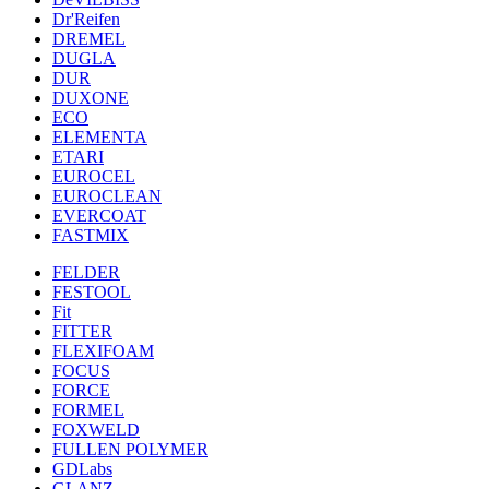
Dr'Reifen
DREMEL
DUGLA
DUR
DUXONE
ECO
ELEMENTA
ETARI
EUROCEL
EUROCLEAN
EVERCOAT
FASTMIX
FELDER
FESTOOL
Fit
FITTER
FLEXIFOAM
FOCUS
FORCE
FORMEL
FOXWELD
FULLEN POLYMER
GDLabs
GLANZ