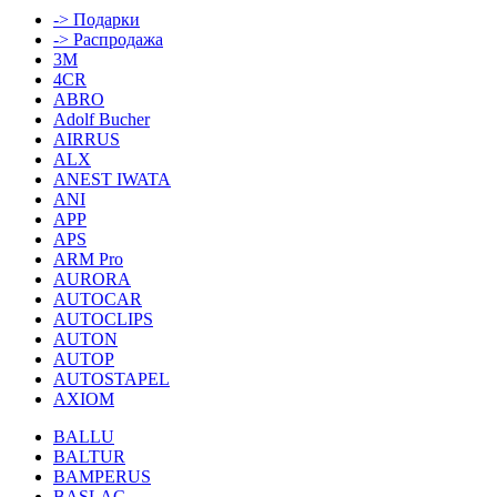
-> Подарки
-> Распродажа
3M
4CR
ABRO
Adolf Bucher
AIRRUS
ALX
ANEST IWATA
ANI
APP
APS
ARM Pro
AURORA
AUTOCAR
AUTOCLIPS
AUTON
AUTOP
AUTOSTAPEL
AXIOM
BALLU
BALTUR
BAMPERUS
BASLAC