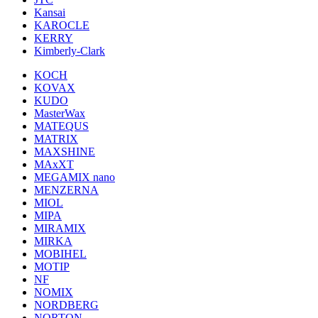
Kansai
KAROCLE
KERRY
Kimberly-Clark
KOCH
KOVAX
KUDO
MasterWax
MATEQUS
MATRIX
MAXSHINE
MAxXT
MEGAMIX nano
MENZERNA
MIOL
MIPA
MIRAMIX
MIRKA
MOBIHEL
MOTIP
NF
NOMIX
NORDBERG
NORTON