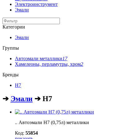
Электроинструмент
Эмали
Категории
Эмали
Группы
Автоэмали металлики
17
Хамелеоны, перламутры, хром
2
Бренды
H7
➔
Эмали
➔ H7
.. Автоэмали H7 (0,75л) металлики
Код:
55854
показать