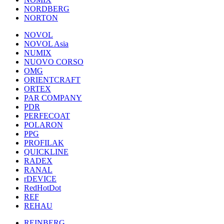
NORDBERG
NORTON
NOVOL
NOVOL Asia
NUMIX
NUOVO CORSO
OMG
ORIENTCRAFT
ORTEX
PAR COMPANY
PDR
PERFECOAT
POLARON
PPG
PROFILAK
QUICKLINE
RADEX
RANAL
rDEVICE
RedHotDot
REF
REHAU
REINBERG