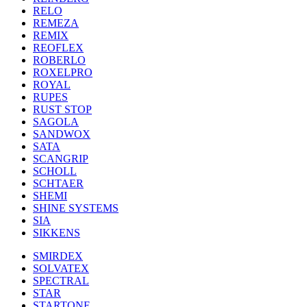
RELO
REMEZA
REMIX
REOFLEX
ROBERLO
ROXELPRO
ROYAL
RUPES
RUST STOP
SAGOLA
SANDWOX
SATA
SCANGRIP
SCHOLL
SCHTAER
SHEMI
SHINE SYSTEMS
SIA
SIKKENS
SMIRDEX
SOLVATEX
SPECTRAL
STAR
STARTONE