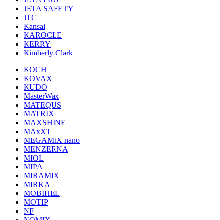
JETA SAFETY
JTC
Kansai
KAROCLE
KERRY
Kimberly-Clark
KOCH
KOVAX
KUDO
MasterWax
MATEQUS
MATRIX
MAXSHINE
MAxXT
MEGAMIX nano
MENZERNA
MIOL
MIPA
MIRAMIX
MIRKA
MOBIHEL
MOTIP
NF
NOMIX