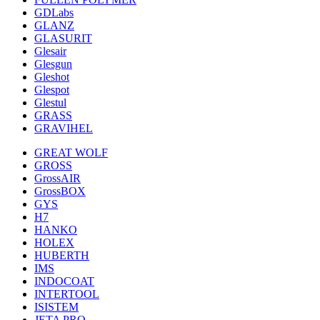
GDLabs
GLANZ
GLASURIT
Glesair
Glesgun
Gleshot
Glespot
Glestul
GRASS
GRAVIHEL
GREAT WOLF
GROSS
GrossAIR
GrossBOX
GYS
H7
HANKO
HOLEX
HUBERTH
IMS
INDOCOAT
INTERTOOL
ISISTEM
JETA PRO