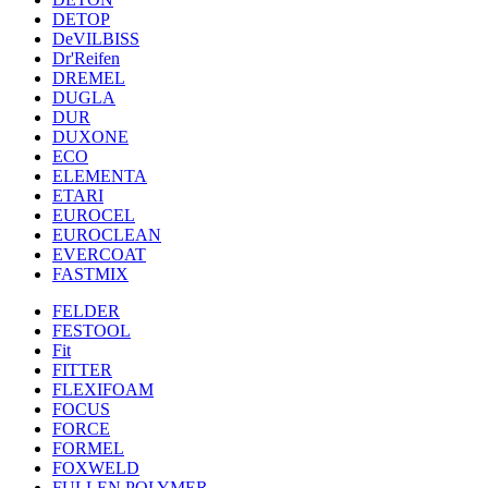
DETOP
DeVILBISS
Dr'Reifen
DREMEL
DUGLA
DUR
DUXONE
ECO
ELEMENTA
ETARI
EUROCEL
EUROCLEAN
EVERCOAT
FASTMIX
FELDER
FESTOOL
Fit
FITTER
FLEXIFOAM
FOCUS
FORCE
FORMEL
FOXWELD
FULLEN POLYMER