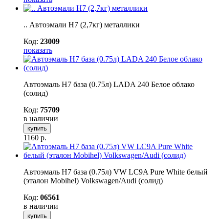
.. Автоэмали H7 (2,7кг) металлики
Код:
23009
показать
Автоэмаль H7 база (0.75л) LADA 240 Белое облако
(солид)
Код:
75709
в наличии
купить
1160
р.
Автоэмаль H7 база (0.75л) VW LC9A Pure White белый
(эталон Mobihel) Volkswagen/Audi (солид)
Код:
06561
в наличии
купить