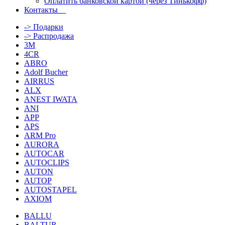
Оплатить банковской картой (через Тинькофф)
Контакты
-> Подарки
-> Распродажа
3M
4CR
ABRO
Adolf Bucher
AIRRUS
ALX
ANEST IWATA
ANI
APP
APS
ARM Pro
AURORA
AUTOCAR
AUTOCLIPS
AUTON
AUTOP
AUTOSTAPEL
AXIOM
BALLU
BALTUR