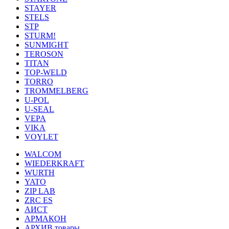
STAYER
STELS
STP
STURM!
SUNMIGHT
TEROSON
TITAN
TOP-WELD
TORRO
TROMMELBERG
U-POL
U-SEAL
VEPA
VIKA
VOYLET
WALCOM
WIEDERKRAFT
WURTH
YATO
ZIP LAB
ZRC ES
АИСТ
АРМАКОН
АРХИВ товары