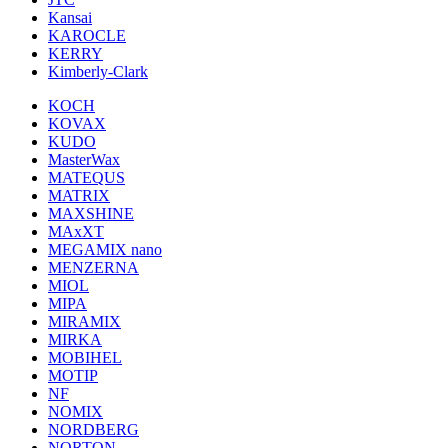
Kansai
KAROCLE
KERRY
Kimberly-Clark
KOCH
KOVAX
KUDO
MasterWax
MATEQUS
MATRIX
MAXSHINE
MAxXT
MEGAMIX nano
MENZERNA
MIOL
MIPA
MIRAMIX
MIRKA
MOBIHEL
MOTIP
NF
NOMIX
NORDBERG
NORTON