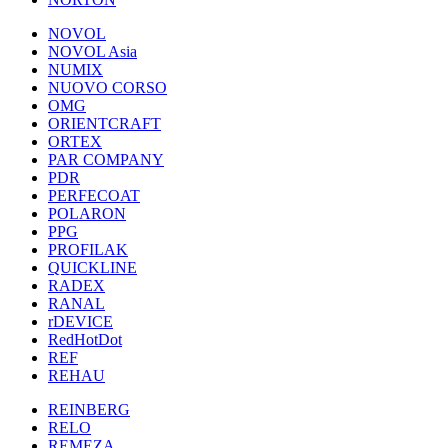
NOVOL
NOVOL Asia
NUMIX
NUOVO CORSO
OMG
ORIENTCRAFT
ORTEX
PAR COMPANY
PDR
PERFECOAT
POLARON
PPG
PROFILAK
QUICKLINE
RADEX
RANAL
rDEVICE
RedHotDot
REF
REHAU
REINBERG
RELO
REMEZA