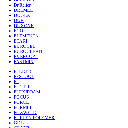
Dr'Reifen
DREMEL
DUGLA
DUR
DUXONE
ECO
ELEMENTA
ETARI
EUROCEL
EUROCLEAN
EVERCOAT
FASTMIX
FELDER
FESTOOL
Fit
FITTER
FLEXIFOAM
FOCUS
FORCE
FORMEL
FOXWELD
FULLEN POLYMER
GDLabs
GLANZ