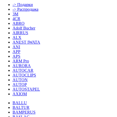
-> Подарки
-> Распродажа
3M
4CR
ABRO
Adolf Bucher
AIRRUS
ALX
ANEST IWATA
ANI
APP
APS
ARM Pro
AURORA
AUTOCAR
AUTOCLIPS
AUTON
AUTOP
AUTOSTAPEL
AXIOM
BALLU
BALTUR
BAMPERUS
BASLAC