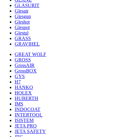
GLASURIT
Glesair
Glesgun
Gleshot
Glespot
Glestul
GRASS
GRAVIHEL
GREAT WOLF
GROSS
GrossAIR
GrossBOX
GYS
H7
HANKO
HOLEX
HUBERTH
IMS
INDOCOAT
INTERTOOL
ISISTEM
JETA PRO
JETA SAFETY
JTC