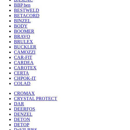
BBP ben
BESTWELD
BETACORD
BINZEL
BODY
BOOMER
BRAVO
BRULEX
BUCKLER
CAMOZZI
CAR-FIT
CARDEA
CAROTEX
CERTA
CHPOK-IT
COLAD
CROMAX
CRYSTAL PROTECT
DAR
DEERFOS
DENZEL
DETON
DETOP
DeVILBISS