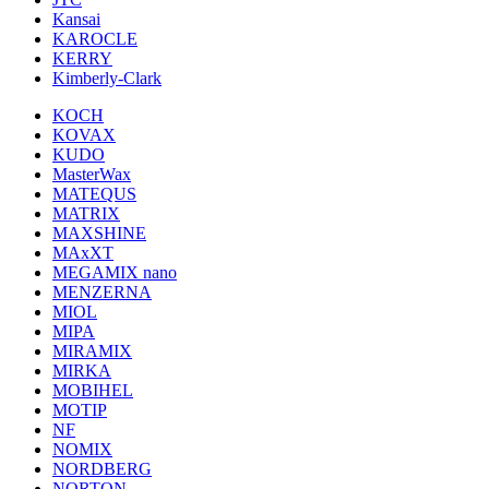
Kansai
KAROCLE
KERRY
Kimberly-Clark
KOCH
KOVAX
KUDO
MasterWax
MATEQUS
MATRIX
MAXSHINE
MAxXT
MEGAMIX nano
MENZERNA
MIOL
MIPA
MIRAMIX
MIRKA
MOBIHEL
MOTIP
NF
NOMIX
NORDBERG
NORTON