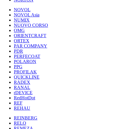
NOVOL
NOVOL Asia
NUMIX
NUOVO CORSO
OMG
ORIENTCRAFT
ORTEX
PAR COMPANY
PDR
PERFECOAT
POLARON
PPG
PROFILAK
QUICKLINE
RADEX
RANAL
rDEVICE
RedHotDot
REF
REHAU
REINBERG
RELO
REMEZA