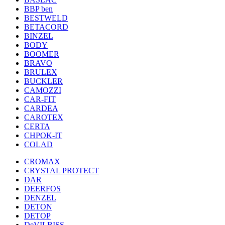
BBP ben
BESTWELD
BETACORD
BINZEL
BODY
BOOMER
BRAVO
BRULEX
BUCKLER
CAMOZZI
CAR-FIT
CARDEA
CAROTEX
CERTA
CHPOK-IT
COLAD
CROMAX
CRYSTAL PROTECT
DAR
DEERFOS
DENZEL
DETON
DETOP
DeVILBISS