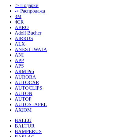
-> Подарки
-> Распродажа
3M
4CR
ABRO
Adolf Bucher
AIRRUS
ALX
ANEST IWATA
ANI
APP
APS
ARM Pro
AURORA
AUTOCAR
AUTOCLIPS
AUTON
AUTOP
AUTOSTAPEL
AXIOM
BALLU
BALTUR
BAMPERUS
BASLAC