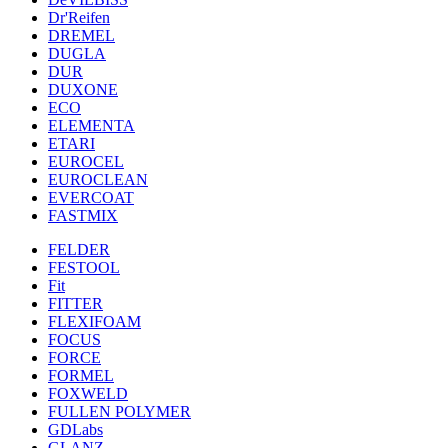
Dr'Reifen
DREMEL
DUGLA
DUR
DUXONE
ECO
ELEMENTA
ETARI
EUROCEL
EUROCLEAN
EVERCOAT
FASTMIX
FELDER
FESTOOL
Fit
FITTER
FLEXIFOAM
FOCUS
FORCE
FORMEL
FOXWELD
FULLEN POLYMER
GDLabs
GLANZ