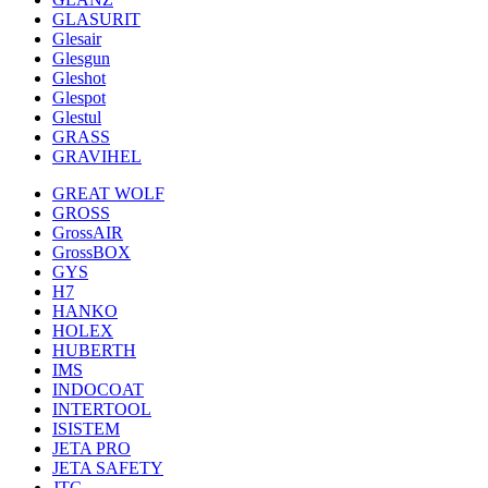
GLASURIT
Glesair
Glesgun
Gleshot
Glespot
Glestul
GRASS
GRAVIHEL
GREAT WOLF
GROSS
GrossAIR
GrossBOX
GYS
H7
HANKO
HOLEX
HUBERTH
IMS
INDOCOAT
INTERTOOL
ISISTEM
JETA PRO
JETA SAFETY
JTC