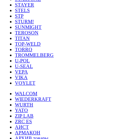
STAYER
STELS
STP
STURM!
SUNMIGHT
TEROSON
TITAN
TOP-WELD
TORRO
TROMMELBERG
U-POL
U-SEAL
VEPA
VIKA
VOYLET
WALCOM
WIEDERKRAFT
WURTH
YATO
ZIP LAB
ZRC ES
АИСТ
АРМАКОН
АРХИВ товары