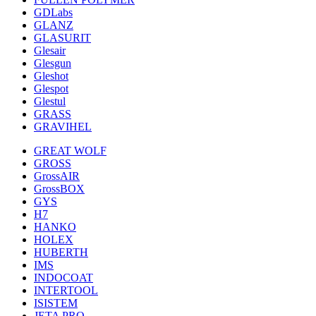
GDLabs
GLANZ
GLASURIT
Glesair
Glesgun
Gleshot
Glespot
Glestul
GRASS
GRAVIHEL
GREAT WOLF
GROSS
GrossAIR
GrossBOX
GYS
H7
HANKO
HOLEX
HUBERTH
IMS
INDOCOAT
INTERTOOL
ISISTEM
JETA PRO