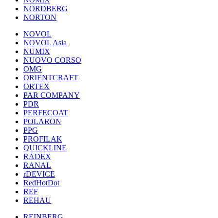
NORDBERG
NORTON
NOVOL
NOVOL Asia
NUMIX
NUOVO CORSO
OMG
ORIENTCRAFT
ORTEX
PAR COMPANY
PDR
PERFECOAT
POLARON
PPG
PROFILAK
QUICKLINE
RADEX
RANAL
rDEVICE
RedHotDot
REF
REHAU
REINBERG