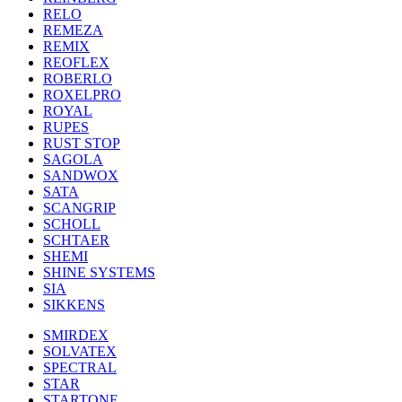
RELO
REMEZA
REMIX
REOFLEX
ROBERLO
ROXELPRO
ROYAL
RUPES
RUST STOP
SAGOLA
SANDWOX
SATA
SCANGRIP
SCHOLL
SCHTAER
SHEMI
SHINE SYSTEMS
SIA
SIKKENS
SMIRDEX
SOLVATEX
SPECTRAL
STAR
STARTONE