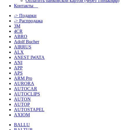
Оплатить банковской картой (через Тинькофф)
Контакты
-> Подарки
-> Распродажа
3M
4CR
ABRO
Adolf Bucher
AIRRUS
ALX
ANEST IWATA
ANI
APP
APS
ARM Pro
AURORA
AUTOCAR
AUTOCLIPS
AUTON
AUTOP
AUTOSTAPEL
AXIOM
BALLU
BALTUR