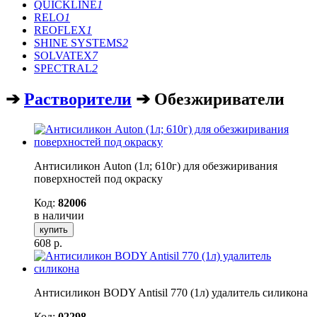
QUICKLINE
1
RELO
1
REOFLEX
1
SHINE SYSTEMS
2
SOLVATEX
7
SPECTRAL
2
➔
Растворители
➔ Обезжириватели
Антисиликон Auton (1л; 610г) для обезжиривания
поверхностей под окраску
Код:
82006
в наличии
купить
608
р.
Антисиликон BODY Antisil 770 (1л) удалитель силикона
Код:
02298