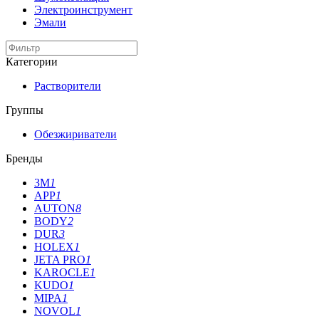
Электроинструмент
Эмали
Категории
Растворители
Группы
Обезжириватели
Бренды
3M
1
APP
1
AUTON
8
BODY
2
DUR
3
HOLEX
1
JETA PRO
1
KAROCLE
1
KUDO
1
MIPA
1
NOVOL
1