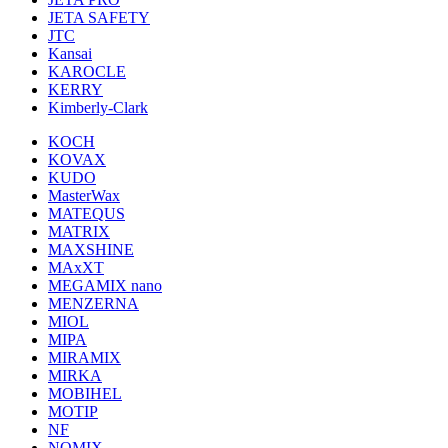
JETA SAFETY
JTC
Kansai
KAROCLE
KERRY
Kimberly-Clark
KOCH
KOVAX
KUDO
MasterWax
MATEQUS
MATRIX
MAXSHINE
MAxXT
MEGAMIX nano
MENZERNA
MIOL
MIPA
MIRAMIX
MIRKA
MOBIHEL
MOTIP
NF
NOMIX