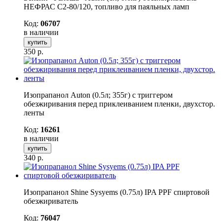
НЕФРАС С2-80/120, топливо для паяльных ламп
Код:
06707
в наличии
купить
350
р.
Изопрапанол Auton (0.5л; 355г) с триггером
обезжиривания перед приклеиванием пленки, двухстор.
ленты
Код:
16261
в наличии
купить
340
р.
Изопрапанол Shine Sysyems (0.75л) IPA PPF спиртовой
обезжириватель
Код:
76047