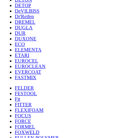
DETOP
DeVILBISS
Dr'Reifen
DREMEL
DUGLA
DUR
DUXONE
ECO
ELEMENTA
ETARI
EUROCEL
EUROCLEAN
EVERCOAT
FASTMIX
FELDER
FESTOOL
Fit
FITTER
FLEXIFOAM
FOCUS
FORCE
FORMEL
FOXWELD
FULLEN POLYMER