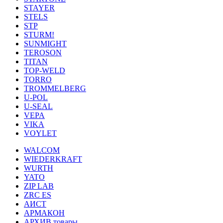
STAYER
STELS
STP
STURM!
SUNMIGHT
TEROSON
TITAN
TOP-WELD
TORRO
TROMMELBERG
U-POL
U-SEAL
VEPA
VIKA
VOYLET
WALCOM
WIEDERKRAFT
WURTH
YATO
ZIP LAB
ZRC ES
АИСТ
АРМАКОН
АРХИВ товары