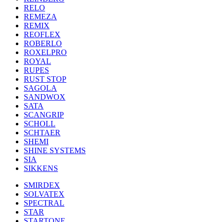
RELO
REMEZA
REMIX
REOFLEX
ROBERLO
ROXELPRO
ROYAL
RUPES
RUST STOP
SAGOLA
SANDWOX
SATA
SCANGRIP
SCHOLL
SCHTAER
SHEMI
SHINE SYSTEMS
SIA
SIKKENS
SMIRDEX
SOLVATEX
SPECTRAL
STAR
STARTONE