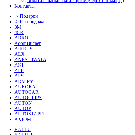
Оплатить банковской картой (через Тинькофф)
Контакты
-> Подарки
-> Распродажа
3M
4CR
ABRO
Adolf Bucher
AIRRUS
ALX
ANEST IWATA
ANI
APP
APS
ARM Pro
AURORA
AUTOCAR
AUTOCLIPS
AUTON
AUTOP
AUTOSTAPEL
AXIOM
BALLU
BALTUR