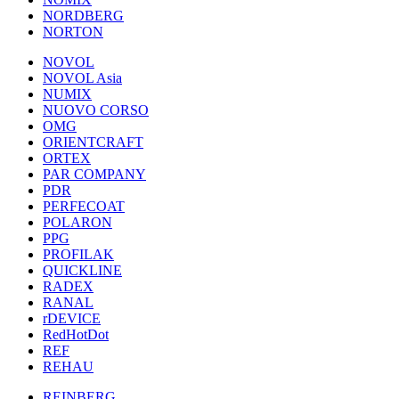
NORDBERG
NORTON
NOVOL
NOVOL Asia
NUMIX
NUOVO CORSO
OMG
ORIENTCRAFT
ORTEX
PAR COMPANY
PDR
PERFECOAT
POLARON
PPG
PROFILAK
QUICKLINE
RADEX
RANAL
rDEVICE
RedHotDot
REF
REHAU
REINBERG