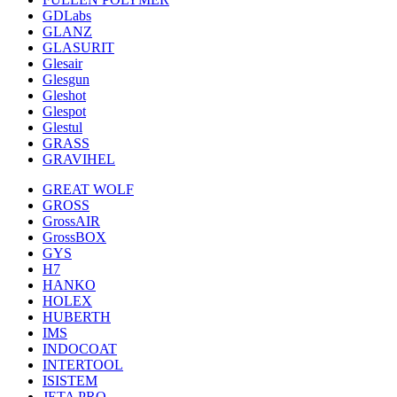
GDLabs
GLANZ
GLASURIT
Glesair
Glesgun
Gleshot
Glespot
Glestul
GRASS
GRAVIHEL
GREAT WOLF
GROSS
GrossAIR
GrossBOX
GYS
H7
HANKO
HOLEX
HUBERTH
IMS
INDOCOAT
INTERTOOL
ISISTEM
JETA PRO