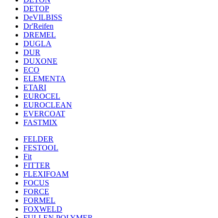
DETOP
DeVILBISS
Dr'Reifen
DREMEL
DUGLA
DUR
DUXONE
ECO
ELEMENTA
ETARI
EUROCEL
EUROCLEAN
EVERCOAT
FASTMIX
FELDER
FESTOOL
Fit
FITTER
FLEXIFOAM
FOCUS
FORCE
FORMEL
FOXWELD
FULLEN POLYMER