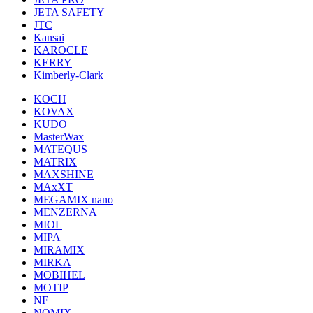
JETA SAFETY
JTC
Kansai
KAROCLE
KERRY
Kimberly-Clark
KOCH
KOVAX
KUDO
MasterWax
MATEQUS
MATRIX
MAXSHINE
MAxXT
MEGAMIX nano
MENZERNA
MIOL
MIPA
MIRAMIX
MIRKA
MOBIHEL
MOTIP
NF
NOMIX