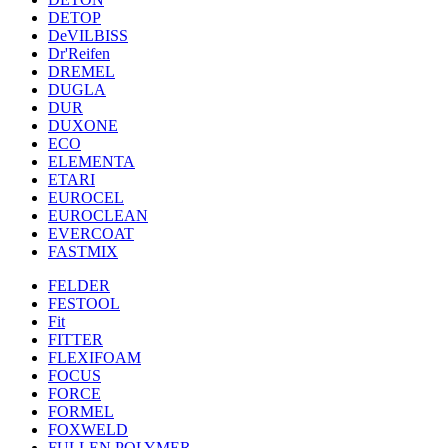
DETOP
DeVILBISS
Dr'Reifen
DREMEL
DUGLA
DUR
DUXONE
ECO
ELEMENTA
ETARI
EUROCEL
EUROCLEAN
EVERCOAT
FASTMIX
FELDER
FESTOOL
Fit
FITTER
FLEXIFOAM
FOCUS
FORCE
FORMEL
FOXWELD
FULLEN POLYMER