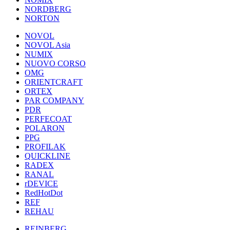
NORDBERG
NORTON
NOVOL
NOVOL Asia
NUMIX
NUOVO CORSO
OMG
ORIENTCRAFT
ORTEX
PAR COMPANY
PDR
PERFECOAT
POLARON
PPG
PROFILAK
QUICKLINE
RADEX
RANAL
rDEVICE
RedHotDot
REF
REHAU
REINBERG