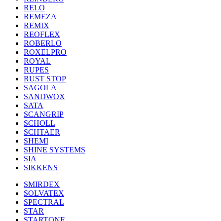
RELO
REMEZA
REMIX
REOFLEX
ROBERLO
ROXELPRO
ROYAL
RUPES
RUST STOP
SAGOLA
SANDWOX
SATA
SCANGRIP
SCHOLL
SCHTAER
SHEMI
SHINE SYSTEMS
SIA
SIKKENS
SMIRDEX
SOLVATEX
SPECTRAL
STAR
STARTONE