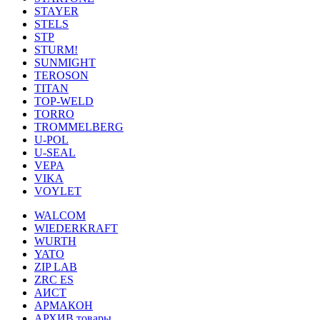
STAYER
STELS
STP
STURM!
SUNMIGHT
TEROSON
TITAN
TOP-WELD
TORRO
TROMMELBERG
U-POL
U-SEAL
VEPA
VIKA
VOYLET
WALCOM
WIEDERKRAFT
WURTH
YATO
ZIP LAB
ZRC ES
АИСТ
АРМАКОН
АРХИВ товары