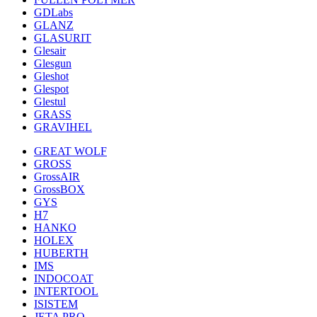
GDLabs
GLANZ
GLASURIT
Glesair
Glesgun
Gleshot
Glespot
Glestul
GRASS
GRAVIHEL
GREAT WOLF
GROSS
GrossAIR
GrossBOX
GYS
H7
HANKO
HOLEX
HUBERTH
IMS
INDOCOAT
INTERTOOL
ISISTEM
JETA PRO