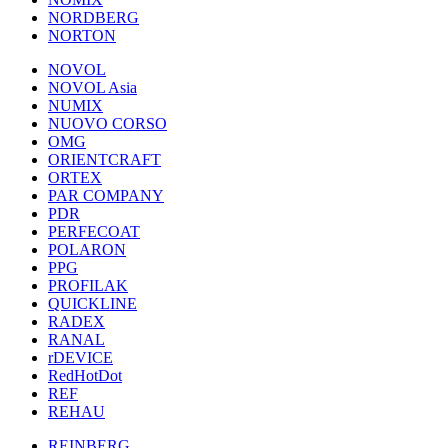
NORDBERG
NORTON
NOVOL
NOVOL Asia
NUMIX
NUOVO CORSO
OMG
ORIENTCRAFT
ORTEX
PAR COMPANY
PDR
PERFECOAT
POLARON
PPG
PROFILAK
QUICKLINE
RADEX
RANAL
rDEVICE
RedHotDot
REF
REHAU
REINBERG