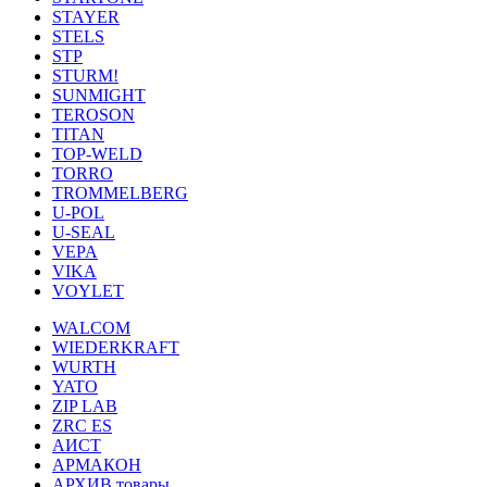
STAYER
STELS
STP
STURM!
SUNMIGHT
TEROSON
TITAN
TOP-WELD
TORRO
TROMMELBERG
U-POL
U-SEAL
VEPA
VIKA
VOYLET
WALCOM
WIEDERKRAFT
WURTH
YATO
ZIP LAB
ZRC ES
АИСТ
АРМАКОН
АРХИВ товары