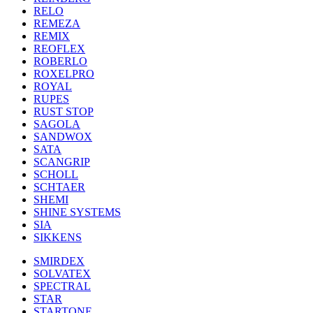
RELO
REMEZA
REMIX
REOFLEX
ROBERLO
ROXELPRO
ROYAL
RUPES
RUST STOP
SAGOLA
SANDWOX
SATA
SCANGRIP
SCHOLL
SCHTAER
SHEMI
SHINE SYSTEMS
SIA
SIKKENS
SMIRDEX
SOLVATEX
SPECTRAL
STAR
STARTONE