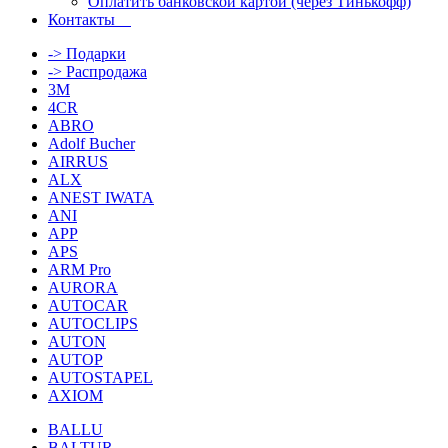
Оплатить банковской картой (через Тинькофф)
Контакты
-> Подарки
-> Распродажа
3M
4CR
ABRO
Adolf Bucher
AIRRUS
ALX
ANEST IWATA
ANI
APP
APS
ARM Pro
AURORA
AUTOCAR
AUTOCLIPS
AUTON
AUTOP
AUTOSTAPEL
AXIOM
BALLU
BALTUR