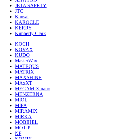
JETA SAFETY
JTC
Kansai
KAROCLE
KERRY
Kimberly-Clark
KOCH
KOVAX
KUDO
MasterWax
MATEQUS
MATRIX
MAXSHINE
MAxXT
MEGAMIX nano
MENZERNA
MIOL
MIPA
MIRAMIX
MIRKA
MOBIHEL
MOTIP
NF
NOMIX