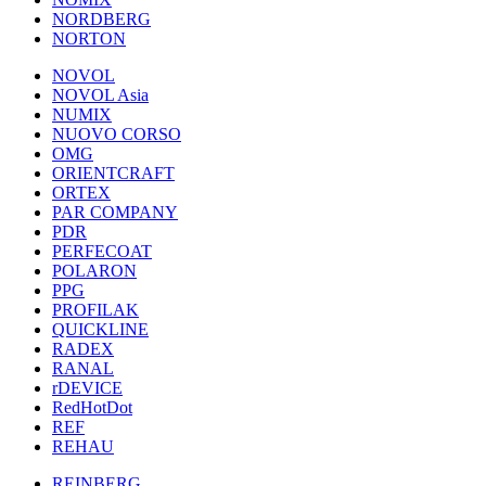
NORDBERG
NORTON
NOVOL
NOVOL Asia
NUMIX
NUOVO CORSO
OMG
ORIENTCRAFT
ORTEX
PAR COMPANY
PDR
PERFECOAT
POLARON
PPG
PROFILAK
QUICKLINE
RADEX
RANAL
rDEVICE
RedHotDot
REF
REHAU
REINBERG