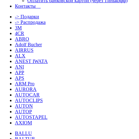
Оплатить банковской картой (через Тинькофф)
Контакты
-> Подарки
-> Распродажа
3M
4CR
ABRO
Adolf Bucher
AIRRUS
ALX
ANEST IWATA
ANI
APP
APS
ARM Pro
AURORA
AUTOCAR
AUTOCLIPS
AUTON
AUTOP
AUTOSTAPEL
AXIOM
BALLU
BALTUR