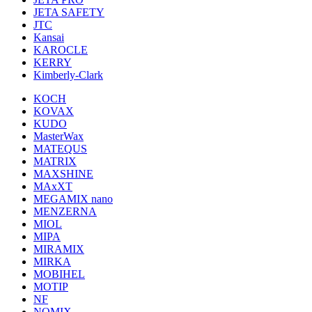
JETA SAFETY
JTC
Kansai
KAROCLE
KERRY
Kimberly-Clark
KOCH
KOVAX
KUDO
MasterWax
MATEQUS
MATRIX
MAXSHINE
MAxXT
MEGAMIX nano
MENZERNA
MIOL
MIPA
MIRAMIX
MIRKA
MOBIHEL
MOTIP
NF
NOMIX