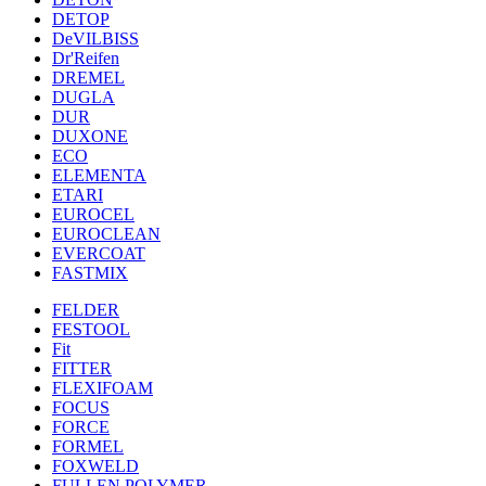
DETOP
DeVILBISS
Dr'Reifen
DREMEL
DUGLA
DUR
DUXONE
ECO
ELEMENTA
ETARI
EUROCEL
EUROCLEAN
EVERCOAT
FASTMIX
FELDER
FESTOOL
Fit
FITTER
FLEXIFOAM
FOCUS
FORCE
FORMEL
FOXWELD
FULLEN POLYMER