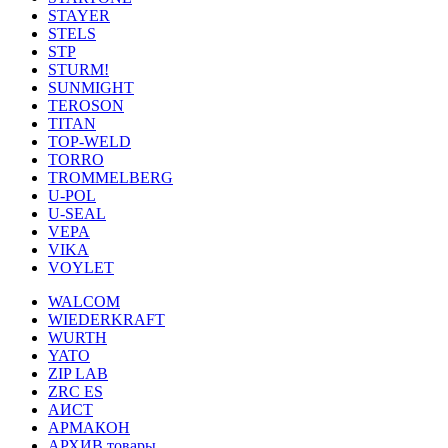
STAYER
STELS
STP
STURM!
SUNMIGHT
TEROSON
TITAN
TOP-WELD
TORRO
TROMMELBERG
U-POL
U-SEAL
VEPA
VIKA
VOYLET
WALCOM
WIEDERKRAFT
WURTH
YATO
ZIP LAB
ZRC ES
АИСТ
АРМАКОН
АРХИВ товары