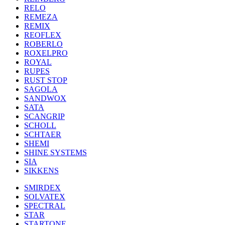
RELO
REMEZA
REMIX
REOFLEX
ROBERLO
ROXELPRO
ROYAL
RUPES
RUST STOP
SAGOLA
SANDWOX
SATA
SCANGRIP
SCHOLL
SCHTAER
SHEMI
SHINE SYSTEMS
SIA
SIKKENS
SMIRDEX
SOLVATEX
SPECTRAL
STAR
STARTONE