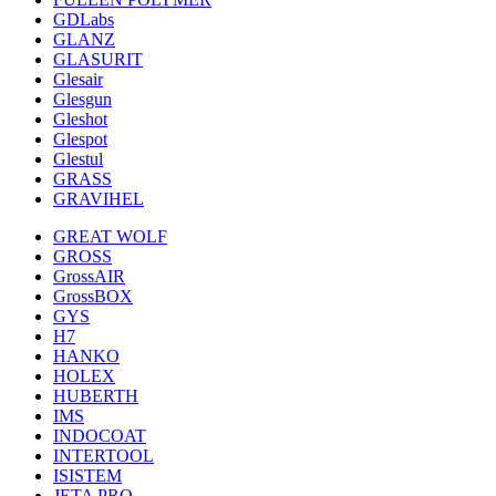
GDLabs
GLANZ
GLASURIT
Glesair
Glesgun
Gleshot
Glespot
Glestul
GRASS
GRAVIHEL
GREAT WOLF
GROSS
GrossAIR
GrossBOX
GYS
H7
HANKO
HOLEX
HUBERTH
IMS
INDOCOAT
INTERTOOL
ISISTEM
JETA PRO