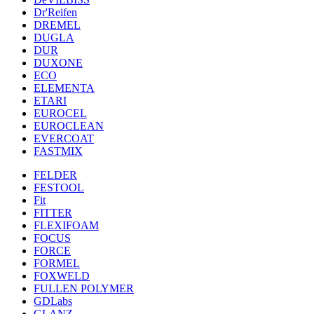
Dr'Reifen
DREMEL
DUGLA
DUR
DUXONE
ECO
ELEMENTA
ETARI
EUROCEL
EUROCLEAN
EVERCOAT
FASTMIX
FELDER
FESTOOL
Fit
FITTER
FLEXIFOAM
FOCUS
FORCE
FORMEL
FOXWELD
FULLEN POLYMER
GDLabs
GLANZ