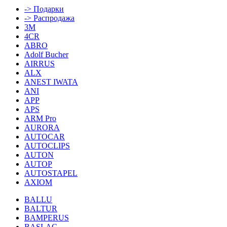
-> Подарки
-> Распродажа
3M
4CR
ABRO
Adolf Bucher
AIRRUS
ALX
ANEST IWATA
ANI
APP
APS
ARM Pro
AURORA
AUTOCAR
AUTOCLIPS
AUTON
AUTOP
AUTOSTAPEL
AXIOM
BALLU
BALTUR
BAMPERUS
BASLAC