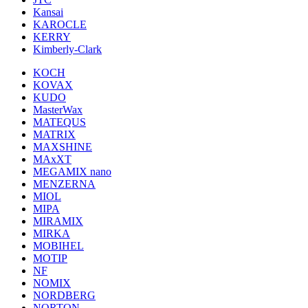
Kansai
KAROCLE
KERRY
Kimberly-Clark
KOCH
KOVAX
KUDO
MasterWax
MATEQUS
MATRIX
MAXSHINE
MAxXT
MEGAMIX nano
MENZERNA
MIOL
MIPA
MIRAMIX
MIRKA
MOBIHEL
MOTIP
NF
NOMIX
NORDBERG
NORTON