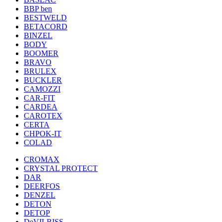
BBP ben
BESTWELD
BETACORD
BINZEL
BODY
BOOMER
BRAVO
BRULEX
BUCKLER
CAMOZZI
CAR-FIT
CARDEA
CAROTEX
CERTA
CHPOK-IT
COLAD
CROMAX
CRYSTAL PROTECT
DAR
DEERFOS
DENZEL
DETON
DETOP
DeVILBISS