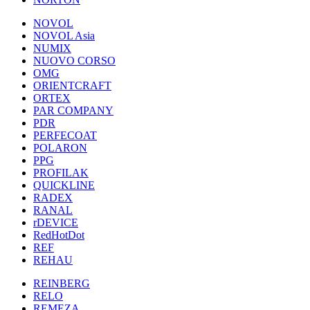
NOVOL
NOVOL Asia
NUMIX
NUOVO CORSO
OMG
ORIENTCRAFT
ORTEX
PAR COMPANY
PDR
PERFECOAT
POLARON
PPG
PROFILAK
QUICKLINE
RADEX
RANAL
rDEVICE
RedHotDot
REF
REHAU
REINBERG
RELO
REMEZA