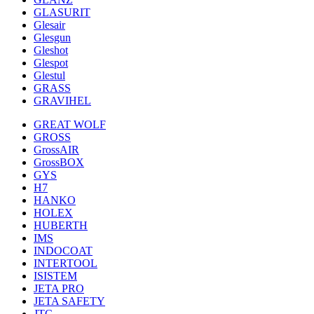
GLASURIT
Glesair
Glesgun
Gleshot
Glespot
Glestul
GRASS
GRAVIHEL
GREAT WOLF
GROSS
GrossAIR
GrossBOX
GYS
H7
HANKO
HOLEX
HUBERTH
IMS
INDOCOAT
INTERTOOL
ISISTEM
JETA PRO
JETA SAFETY
JTC